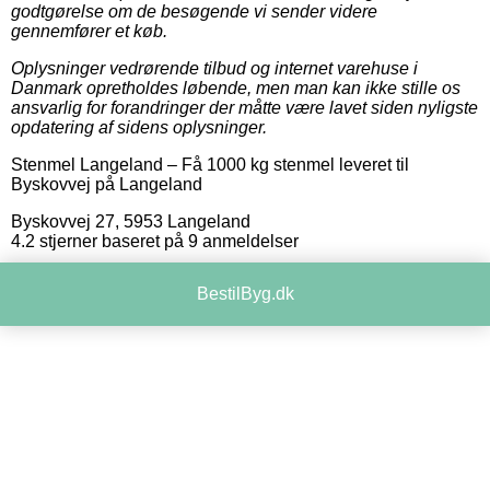
godtgørelse om de besøgende vi sender videre
gennemfører et køb.
Oplysninger vedrørende tilbud og internet varehuse i
Danmark opretholdes løbende, men man kan ikke stille os
ansvarlig for forandringer der måtte være lavet siden nyligste
opdatering af sidens oplysninger.
Stenmel Langeland
–
Få 1000 kg stenmel leveret til
Byskovvej på Langeland
Byskovvej 27
,
5953
Langeland
4.2
stjerner baseret på
9
anmeldelser
BestilByg.dk