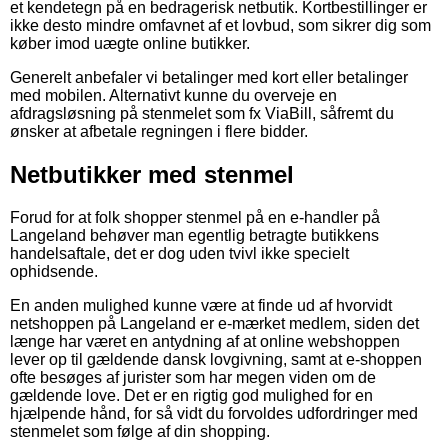
et kendetegn på en bedragerisk netbutik. Kortbestillinger er
ikke desto mindre omfavnet af et lovbud, som sikrer dig som
køber imod uægte online butikker.
Generelt anbefaler vi betalinger med kort eller betalinger
med mobilen. Alternativt kunne du overveje en
afdragsløsning på stenmelet som fx ViaBill, såfremt du
ønsker at afbetale regningen i flere bidder.
Netbutikker med stenmel
Forud for at folk shopper stenmel på en e-handler på
Langeland behøver man egentlig betragte butikkens
handelsaftale, det er dog uden tvivl ikke specielt
ophidsende.
En anden mulighed kunne være at finde ud af hvorvidt
netshoppen på Langeland er e-mærket medlem, siden det
længe har været en antydning af at online webshoppen
lever op til gældende dansk lovgivning, samt at e-shoppen
ofte besøges af jurister som har megen viden om de
gældende love. Det er en rigtig god mulighed for en
hjælpende hånd, for så vidt du forvoldes udfordringer med
stenmelet som følge af din shopping.