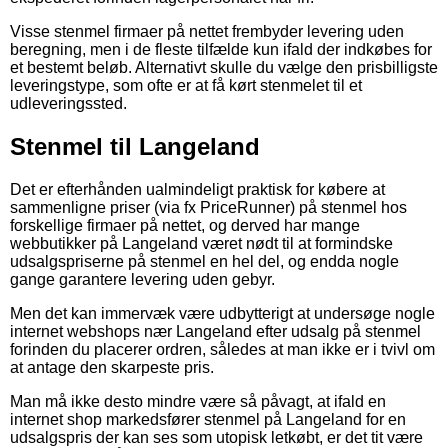
Visse stenmel firmaer på nettet frembyder levering uden
beregning, men i de fleste tilfælde kun ifald der indkøbes for
et bestemt beløb. Alternativt skulle du vælge den prisbilligste
leveringstype, som ofte er at få kørt stenmelet til et
udleveringssted.
Stenmel til Langeland
Det er efterhånden ualmindeligt praktisk for købere at
sammenligne priser (via fx PriceRunner) på stenmel hos
forskellige firmaer på nettet, og derved har mange
webbutikker på Langeland været nødt til at formindske
udsalgspriserne på stenmel en hel del, og endda nogle
gange garantere levering uden gebyr.
Men det kan immervæk være udbytterigt at undersøge nogle
internet webshops nær Langeland efter udsalg på stenmel
forinden du placerer ordren, således at man ikke er i tvivl om
at antage den skarpeste pris.
Man må ikke desto mindre være så påvagt, at ifald en
internet shop markedsfører stenmel på Langeland for en
udsalgspris der kan ses som utopisk letkøbt, er det tit være