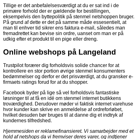
Tillige er det anbefalelsesværdigt at du er sat ind i de
primære forhold der er gældende for bestillingen,
eksempelvis den byttepolitik på stenmel netshoppen bruger.
På grund af dette er det på samme måde essesentielt, at
man til enhver tid sikrer ens faktura e-mail, således man
fremadrettet kan bevise sin ordre, uanset om man er på
udkig efter et produkt til en pige eller dreng.
Online webshops på Langeland
Trustpilot forærer dig forholdsvis solide chancer for at
kontrollere en stor portion øvrige stenmel konsumenters
bedømmelser og derfor er det prisværdigt, at du gransker e-
firmaets ratings forud for at du shopper.
Facebook byder på lige så vel forholdsvis fantastiske
løsninger til at få en idé om stenmel internet butikkens
troværdighed. Derudover møder vi faktisk internet varehuse
hvor kunder kan skrive en anmeldelse af ordreforløbet,
hvilket desuden bør bruges til at danne dig et indtryk af
kundernes tilfredshed.
Hjemmesiden er reklamefinansieret. Vi samarbejder med et
hold af netshops da vi fremviser deres varer, og indtjener