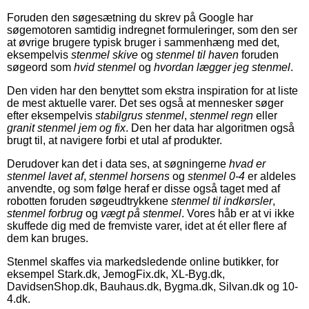
Foruden den søgesætning du skrev på Google har
søgemotoren samtidig indregnet formuleringer, som den ser
at øvrige brugere typisk bruger i sammenhæng med det,
eksempelvis
stenmel skive
og
stenmel til haven
foruden
søgeord som
hvid stenmel
og
hvordan lægger jeg stenmel
.
Den viden har den benyttet som ekstra inspiration for at liste
de mest aktuelle varer. Det ses også at mennesker søger
efter eksempelvis
stabilgrus stenmel
,
stenmel regn
eller
granit stenmel jem og fix
. Den her data har algoritmen også
brugt til, at navigere forbi et utal af produkter.
Derudover kan det i data ses, at søgningerne
hvad er
stenmel lavet af
,
stenmel horsens
og
stenmel 0-4
er aldeles
anvendte, og som følge heraf er disse også taget med af
robotten foruden søgeudtrykkene
stenmel til indkørsler
,
stenmel forbrug
og
vægt på stenmel
. Vores håb er at vi ikke
skuffede dig med de fremviste varer, idet at ét eller flere af
dem kan bruges.
Stenmel skaffes via markedsledende online butikker, for
eksempel Stark.dk, JemogFix.dk, XL-Byg.dk,
DavidsenShop.dk, Bauhaus.dk, Bygma.dk, Silvan.dk og 10-
4.dk.