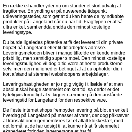
En række e-handler yder nu om stunder et stort udvalg af
fragtformer. En yndling er på nuværende tidspunkt
udleveringssteder, som gør at du kan hente de nyindkøbte
produkter på Langeland når du har tid. Fragttypen er altså
ultra enkel, samt endda endda den mindst kostelige
leveringstype.
Du burde ligeledes påtænke at få det leveret til din private
bopæl på Langeland eller til dit arbejdes adresse.
Leveringsmetoden bliver i mange tilfælde en kende mindre
prisbillig, men samtidig super simpel. Den mindst kostelige
leveringsmulighed vil dog altid være at hente produkterne
selv, men den mulighed er betinget af at du opholder dig i
kort afstand af stenmel webshoppens arbejdslager.
Leveringshastigheden er jo rigtig vigtig i tilfælde af at man
absolut skal bruge stenmelet om kort tid, så derfor er det
tydeligvis fornuftigt at vi kigger nærmere på den anslåede
leveringstid for Langeland for den respektive vare.
De fleste internet shops frembyder levering på blot en enkelt
hverdag på Langeland på masser af varer, der dog påkræver
at transaktionen gennemføres før et aftalt klokkeslæt, med
det formål at de har udsigt til at kunne nå at få stenmelet
ekspederet forinden lagerpersonalet har fri.