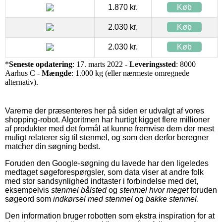
1.870 kr.
Køb
2.030 kr.
Køb
2.030 kr.
Køb
*
Seneste opdatering
: 17. marts 2022 -
Leveringssted
: 8000
Aarhus C -
Mængde
: 1.000 kg (eller nærmeste omregnede
alternativ).
Varerne der præsenteres her på siden er udvalgt af vores
shopping-robot. Algoritmen har hurtigt kigget flere millioner
af produkter med det formål at kunne fremvise dem der mest
muligt relaterer sig til stenmel, og som den derfor beregner
matcher din søgning bedst.
Foruden den Google-søgning du lavede har den ligeledes
medtaget søgeforespørgsler, som data viser at andre folk
med stor sandsynlighed indtaster i forbindelse med det,
eksempelvis
stenmel bålsted
og
stenmel hvor meget
foruden
søgeord som
indkørsel med stenmel
og
bakke stenmel
.
Den information bruger robotten som ekstra inspiration for at