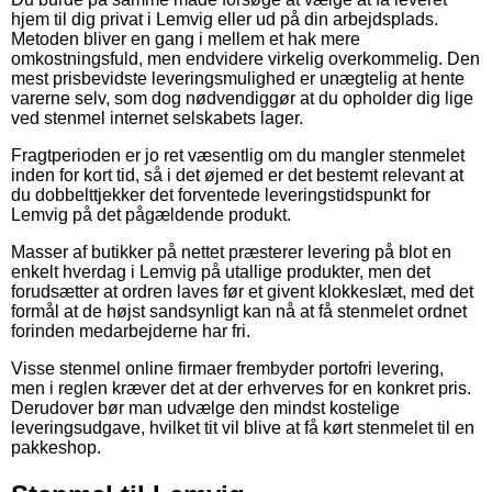
hjem til dig privat i Lemvig eller ud på din arbejdsplads.
Metoden bliver en gang i mellem et hak mere
omkostningsfuld, men endvidere virkelig overkommelig. Den
mest prisbevidste leveringsmulighed er unægtelig at hente
varerne selv, som dog nødvendiggør at du opholder dig lige
ved stenmel internet selskabets lager.
Fragtperioden er jo ret væsentlig om du mangler stenmelet
inden for kort tid, så i det øjemed er det bestemt relevant at
du dobbelttjekker det forventede leveringstidspunkt for
Lemvig på det pågældende produkt.
Masser af butikker på nettet præsterer levering på blot en
enkelt hverdag i Lemvig på utallige produkter, men det
forudsætter at ordren laves før et givent klokkeslæt, med det
formål at de højst sandsynligt kan nå at få stenmelet ordnet
forinden medarbejderne har fri.
Visse stenmel online firmaer frembyder portofri levering,
men i reglen kræver det at der erhverves for en konkret pris.
Derudover bør man udvælge den mindst kostelige
leveringsudgave, hvilket tit vil blive at få kørt stenmelet til en
pakkeshop.