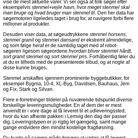
vise de mest aktuelle varer. Vi ser også at folk søger efter
eksempelvis
stenmel+vejle havn
,
hvor meget stenmel skal
man bruge
og
hvad bruger man stenmel til
. Den her data har
søgemotoren ligeledes taget i brug for, at navigere forbi flere
millioner af produkter.
Desuden viser data, at søgeudtrykkene
stenmel horsens
,
stenmel granit
og
stenmel dansand
er ekstremt almindelige,
og som følge heraf er de samtidig taget med af robot-
søgeren ligesom søgeordene
hvordan bliver stenmel hårdt
,
sort granit stenmel
og
sort stenmel pris
. Forhåbentlig føler du
at du er tilfreds med de præsenterede tilbud, og at nogle af
disse kunne bruges.
Stenmel anskaffes igennem prominente byggebutikker, for
eksempel Bygma, 10-4, XL-Byg, Davidsen, Bauhaus, Jem
og Fix, Stark og Silvan.
Flere e-forretninger tildeler på nuværende tidspunkt diverse
forskellige leveringsmuligheder. En af dem der er mest
anvendt er i vore dage at få leveret til et udleveringssted,
hvor du kan afhente pakken i Lemvig den dag der passer
dig. Leveringstypen er jo rigtig let gængelig, samt mange
gange endvidere den mindst kostelige fragtløsning.
Du burde på samme måde forsøge at vælge at få leveret