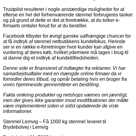
Trustpilot resulterer i nogle anstændige muligheder for at
efterse en hel del forhenværende stenmel forbrugeres tanker
og på grund af dette er det at foretrække, at du tolker e-
firmaets omtaler forud for at du bestiller.
Facebook tilbyder for øvrigt ganske uafhængige chancer for
at få indtryk af stenmel netbutikkens kundefokus. Herinde
ser vi en række e-forretninger hvor kunder kan afgive en
vurdering af deres køb, hvilket ydermere må tages i brug til
at danne dig et indtryk af kundetilfredsheden.
Denne side er finansieret af indtægter fra reklamer. Vi har
samarbejdsaftaler med en mængde online firmaer da vi
formidler deres tilbud, og opnår betaling hvis en bruger fra
vores hjemmeside gennemfører en bestilling.
Fakta omkring produkter og netshops værnes om jævnligt,
men der gives ikke garantier imod modifikationer der måtte
være implementeret siden vi sidst opdaterede de viste
informationer.
Stenmel Lemvig
–
Få 1000 kg stenmel leveret til
Brydebolvej i Lemvig