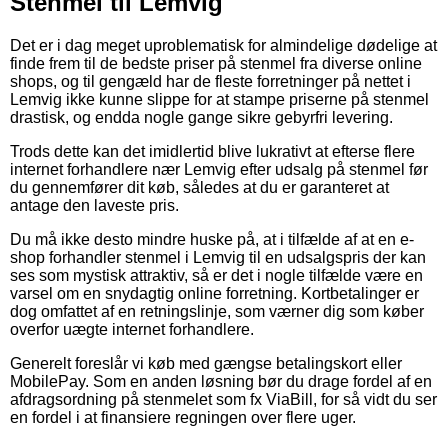
Stenmel til Lemvig
Det er i dag meget uproblematisk for almindelige dødelige at
finde frem til de bedste priser på stenmel fra diverse online
shops, og til gengæld har de fleste forretninger på nettet i
Lemvig ikke kunne slippe for at stampe priserne på stenmel
drastisk, og endda nogle gange sikre gebyrfri levering.
Trods dette kan det imidlertid blive lukrativt at efterse flere
internet forhandlere nær Lemvig efter udsalg på stenmel før
du gennemfører dit køb, således at du er garanteret at
antage den laveste pris.
Du må ikke desto mindre huske på, at i tilfælde af at en e-
shop forhandler stenmel i Lemvig til en udsalgspris der kan
ses som mystisk attraktiv, så er det i nogle tilfælde være en
varsel om en snydagtig online forretning. Kortbetalinger er
dog omfattet af en retningslinje, som værner dig som køber
overfor uægte internet forhandlere.
Generelt foreslår vi køb med gængse betalingskort eller
MobilePay. Som en anden løsning bør du drage fordel af en
afdragsordning på stenmelet som fx ViaBill, for så vidt du ser
en fordel i at finansiere regningen over flere uger.