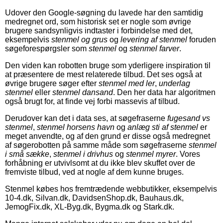
Udover den Google-søgning du lavede har den samtidig
medregnet ord, som historisk set er nogle som øvrige
brugere sandsynligvis indtaster i forbindelse med det,
eksempelvis
stenmel og grus
og
levering af stenmel
foruden
søgeforespørgsler som
stenmel
og
stenmel farver
.
Den viden kan robotten bruge som yderligere inspiration til
at præsentere de mest relaterede tilbud. Det ses også at
øvrige brugere søger efter
stenmel med ler
,
underlag
stenmel
eller
stenmel dansand
. Den her data har algoritmen
også brugt for, at finde vej forbi massevis af tilbud.
Derudover kan det i data ses, at søgefraserne
fugesand vs
stenmel
,
stenmel horsens havn
og
anlæg sti af stenmel
er
meget anvendte, og af den grund er disse også medregnet
af søgerobotten på samme måde som søgefraserne
stenmel
i små sække
,
stenmel i drivhus
og
stenmel myrer
. Vores
forhåbning er utvivlsomt at du ikke blev skuffet over de
fremviste tilbud, ved at nogle af dem kunne bruges.
Stenmel købes hos fremtrædende webbutikker, eksempelvis
10-4.dk, Silvan.dk, DavidsenShop.dk, Bauhaus.dk,
JemogFix.dk, XL-Byg.dk, Bygma.dk og Stark.dk.