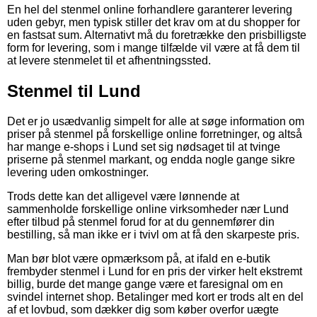
En hel del stenmel online forhandlere garanterer levering
uden gebyr, men typisk stiller det krav om at du shopper for
en fastsat sum. Alternativt må du foretrække den prisbilligste
form for levering, som i mange tilfælde vil være at få dem til
at levere stenmelet til et afhentningssted.
Stenmel til Lund
Det er jo usædvanlig simpelt for alle at søge information om
priser på stenmel på forskellige online forretninger, og altså
har mange e-shops i Lund set sig nødsaget til at tvinge
priserne på stenmel markant, og endda nogle gange sikre
levering uden omkostninger.
Trods dette kan det alligevel være lønnende at
sammenholde forskellige online virksomheder nær Lund
efter tilbud på stenmel forud for at du gennemfører din
bestilling, så man ikke er i tvivl om at få den skarpeste pris.
Man bør blot være opmærksom på, at ifald en e-butik
frembyder stenmel i Lund for en pris der virker helt ekstremt
billig, burde det mange gange være et faresignal om en
svindel internet shop. Betalinger med kort er trods alt en del
af et lovbud, som dækker dig som køber overfor uægte