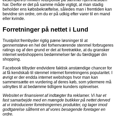
har. Derfor er det på samme måde vigtigt, at man stadig
beholder ens købsbekræftelse, således man i fremtiden kan
bevidne sin ordre, om du er på udkig efter varer til en mand
eller kvinde.
Forretninger på nettet i Lund
Trustpilot frembyder rigtig pæne løsninger til at
gennemstøve en hel del forhenværende stenmel forbrugeres
ratings og af den grund er det at foretrække, at du gransker
internet webshoppens bedømmelser før du færdiggør din
shopping.
Facebook tilbyder endvidere faktisk anstændige chancer for
at få kendskab til stenmel internet forretningens popularitet. I
øvrigt er der endda internet webshops hvor man kan
sammensætte en vurdering af deres køb, som ydermere må
udnyttes til at bedømme tidligere kunders oplevelser.
Websitet er finansieret af indtægter fra reklamer. Vi har et
fast samarbejde med en mængde butikker på nettet derved
at vi introducerer forretningernes produkter, og tager imod
godtgørelse såfremt en af vores besøgende foretager en
ordre.