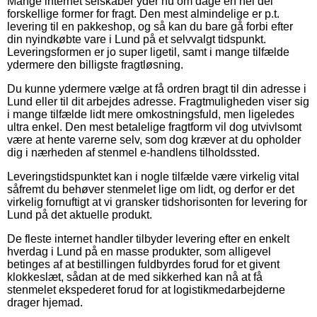
Mange internet selskaber yder nu om dage en hel del
forskellige former for fragt. Den mest almindelige er p.t.
levering til en pakkeshop, og så kan du bare gå forbi efter
din nyindkøbte vare i Lund på et selvvalgt tidspunkt.
Leveringsformen er jo super ligetil, samt i mange tilfælde
ydermere den billigste fragtløsning.
Du kunne ydermere vælge at få ordren bragt til din adresse i
Lund eller til dit arbejdes adresse. Fragtmuligheden viser sig
i mange tilfælde lidt mere omkostningsfuld, men ligeledes
ultra enkel. Den mest betalelige fragtform vil dog utvivlsomt
være at hente varerne selv, som dog kræver at du opholder
dig i nærheden af stenmel e-handlens tilholdssted.
Leveringstidspunktet kan i nogle tilfælde være virkelig vital
såfremt du behøver stenmelet lige om lidt, og derfor er det
virkelig fornuftigt at vi gransker tidshorisonten for levering for
Lund på det aktuelle produkt.
De fleste internet handler tilbyder levering efter en enkelt
hverdag i Lund på en masse produkter, som alligevel
betinges af at bestillingen fuldbyrdes forud for et givent
klokkeslæt, sådan at de med sikkerhed kan nå at få
stenmelet ekspederet forud for at logistikmedarbejderne
drager hjemad.