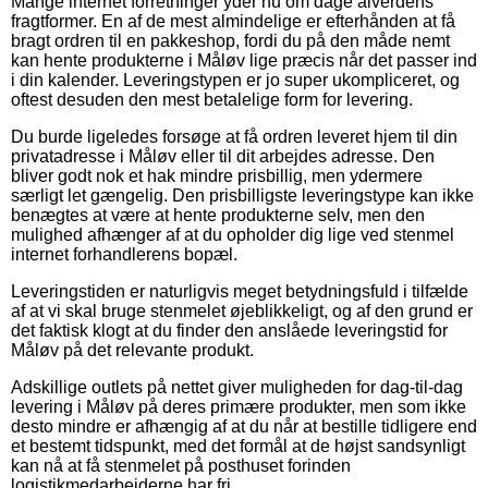
Mange internet forretninger yder nu om dage alverdens
fragtformer. En af de mest almindelige er efterhånden at få
bragt ordren til en pakkeshop, fordi du på den måde nemt
kan hente produkterne i Måløv lige præcis når det passer ind
i din kalender. Leveringstypen er jo super ukompliceret, og
oftest desuden den mest betalelige form for levering.
Du burde ligeledes forsøge at få ordren leveret hjem til din
privatadresse i Måløv eller til dit arbejdes adresse. Den
bliver godt nok et hak mindre prisbillig, men ydermere
særligt let gængelig. Den prisbilligste leveringstype kan ikke
benægtes at være at hente produkterne selv, men den
mulighed afhænger af at du opholder dig lige ved stenmel
internet forhandlerens bopæl.
Leveringstiden er naturligvis meget betydningsfuld i tilfælde
af at vi skal bruge stenmelet øjeblikkeligt, og af den grund er
det faktisk klogt at du finder den anslåede leveringstid for
Måløv på det relevante produkt.
Adskillige outlets på nettet giver muligheden for dag-til-dag
levering i Måløv på deres primære produkter, men som ikke
desto mindre er afhængig af at du når at bestille tidligere end
et bestemt tidspunkt, med det formål at de højst sandsynligt
kan nå at få stenmelet på posthuset forinden
logistikmedarbejderne har fri.