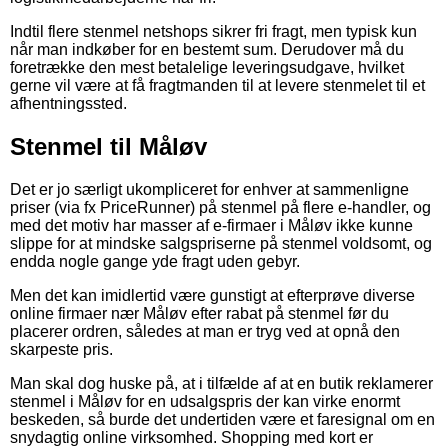
Indtil flere stenmel netshops sikrer fri fragt, men typisk kun
når man indkøber for en bestemt sum. Derudover må du
foretrække den mest betalelige leveringsudgave, hvilket
gerne vil være at få fragtmanden til at levere stenmelet til et
afhentningssted.
Stenmel til Måløv
Det er jo særligt ukompliceret for enhver at sammenligne
priser (via fx PriceRunner) på stenmel på flere e-handler, og
med det motiv har masser af e-firmaer i Måløv ikke kunne
slippe for at mindske salgspriserne på stenmel voldsomt, og
endda nogle gange yde fragt uden gebyr.
Men det kan imidlertid være gunstigt at efterprøve diverse
online firmaer nær Måløv efter rabat på stenmel før du
placerer ordren, således at man er tryg ved at opnå den
skarpeste pris.
Man skal dog huske på, at i tilfælde af at en butik reklamerer
stenmel i Måløv for en udsalgspris der kan virke enormt
beskeden, så burde det undertiden være et faresignal om en
snydagtig online virksomhed. Shopping med kort er