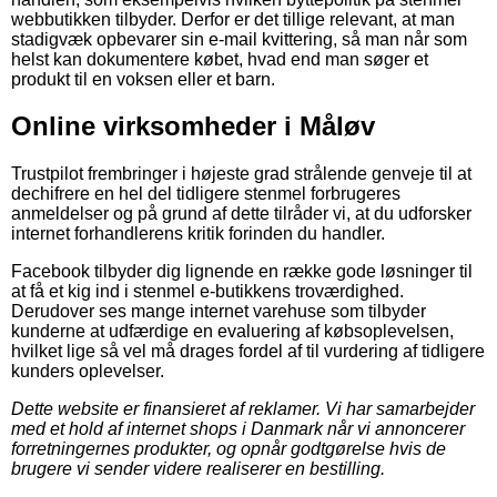
webbutikken tilbyder. Derfor er det tillige relevant, at man
stadigvæk opbevarer sin e-mail kvittering, så man når som
helst kan dokumentere købet, hvad end man søger et
produkt til en voksen eller et barn.
Online virksomheder i Måløv
Trustpilot frembringer i højeste grad strålende genveje til at
dechifrere en hel del tidligere stenmel forbrugeres
anmeldelser og på grund af dette tilråder vi, at du udforsker
internet forhandlerens kritik forinden du handler.
Facebook tilbyder dig lignende en række gode løsninger til
at få et kig ind i stenmel e-butikkens troværdighed.
Derudover ses mange internet varehuse som tilbyder
kunderne at udfærdige en evaluering af købsoplevelsen,
hvilket lige så vel må drages fordel af til vurdering af tidligere
kunders oplevelser.
Dette website er finansieret af reklamer. Vi har samarbejder
med et hold af internet shops i Danmark når vi annoncerer
forretningernes produkter, og opnår godtgørelse hvis de
brugere vi sender videre realiserer en bestilling.