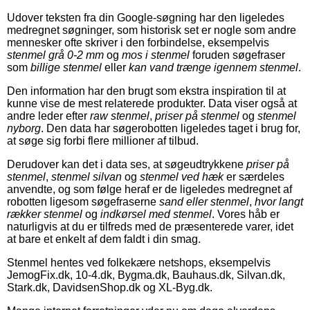
Udover teksten fra din Google-søgning har den ligeledes
medregnet søgninger, som historisk set er nogle som andre
mennesker ofte skriver i den forbindelse, eksempelvis
stenmel grå 0-2 mm
og
mos i stenmel
foruden søgefraser
som
billige stenmel
eller
kan vand trænge igennem stenmel
.
Den information har den brugt som ekstra inspiration til at
kunne vise de mest relaterede produkter. Data viser også at
andre leder efter
raw stenmel
,
priser på stenmel
og
stenmel
nyborg
. Den data har søgerobotten ligeledes taget i brug for,
at søge sig forbi flere millioner af tilbud.
Derudover kan det i data ses, at søgeudtrykkene
priser på
stenmel
,
stenmel silvan
og
stenmel ved hæk
er særdeles
anvendte, og som følge heraf er de ligeledes medregnet af
robotten ligesom søgefraserne
sand eller stenmel
,
hvor langt
rækker stenmel
og
indkørsel med stenmel
. Vores håb er
naturligvis at du er tilfreds med de præsenterede varer, idet
at bare et enkelt af dem faldt i din smag.
Stenmel hentes ved folkekære netshops, eksempelvis
JemogFix.dk, 10-4.dk, Bygma.dk, Bauhaus.dk, Silvan.dk,
Stark.dk, DavidsenShop.dk og XL-Byg.dk.