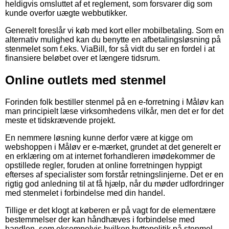
heldigvis omsluttet af et reglement, som forsvarer dig som
kunde overfor uægte webbutikker.
Generelt foreslår vi køb med kort eller mobilbetaling. Som en
alternativ mulighed kan du benytte en afbetalingsløsning på
stenmelet som f.eks. ViaBill, for så vidt du ser en fordel i at
finansiere beløbet over et længere tidsrum.
Online outlets med stenmel
Forinden folk bestiller stenmel på en e-forretning i Måløv kan
man principielt læse virksomhedens vilkår, men det er for det
meste et tidskrævende projekt.
En nemmere løsning kunne derfor være at kigge om
webshoppen i Måløv er e-mærket, grundet at det generelt er
en erklæring om at internet forhandleren imødekommer de
opstillede regler, foruden at online forretningen hyppigt
efterses af specialister som forstår retningslinjerne. Det er en
rigtig god anledning til at få hjælp, når du møder udfordringer
med stenmelet i forbindelse med din handel.
Tillige er det klogt at køberen er på vagt for de elementære
bestemmelser der kan håndhæves i forbindelse med
handlen, som eksempelvis hvilken byttepolitik på stenmel