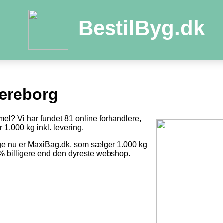
BestilByg.dk
æreborg
mel? Vi har fundet 81 online forhandlere,
r 1.000 kg inkl. levering.
ige nu er MaxiBag.dk, som sælger 1.000 kg
8 % billigere end den dyreste webshop.