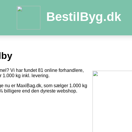
BestilByg.dk
lby
mel? Vi har fundet 81 online forhandlere,
r 1.000 kg inkl. levering.
ige nu er MaxiBag.dk, som sælger 1.000 kg
8 % billigere end den dyreste webshop.