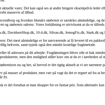
old
.
t aktuelle varer. Det kan også ses at andre brugere eksempelvis leder ef
forbi massevis af tilbud.
 svendborg
og
hvordan blandes støbemix
er særdeles almindelige, og de
ent
og
støbemix odense
. Vores forhåbning er utvivlsomt at du er tilfred
a.dk, DavidsenShop.dk, 10-4.dk, Silvan.dk, JemogFix.dk, Stark.dk og
aver. Det mest almindelige er for nærværende at få leveret til en pakkes
 vældig bekvem, samt typisk også den mindst kostelige fragtmetode.
 eller til adressen på dit arbejde. Fragtløsningen bliver ofte et hak min
 produkterne, men den mulighed stiller krav om at du er i nærheden af 
tøbemixen nu og her, så herved er det rigtig aktuelt at vi ser nærmere p
slev på masser af produkter, men vær på vagt da det er regnet ud fra at be
r fri.
sk er det forudsat at man shopper for en fastsat pris. Som alternativ kan