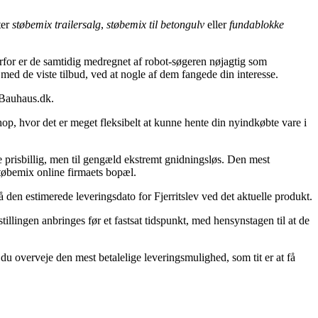
ter
støbemix trailersalg
,
støbemix til betongulv
eller
fundablokke
rfor er de samtidig medregnet af robot-søgeren nøjagtig som
s med de viste tilbud, ved at nogle af dem fangede din interesse.
 Bauhaus.dk.
hop, hvor det er meget fleksibelt at kunne hente din nyindkøbte vare i
dre prisbillig, men til gengæld ekstremt gnidningsløs. Den mest
støbemix online firmaets bopæl.
å den estimerede leveringsdato for Fjerritslev ved det aktuelle produkt.
stillingen anbringes før et fastsat tidspunkt, med hensynstagen til at de
 du overveje den mest betalelige leveringsmulighed, som tit er at få