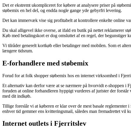
Det er ekstremt ukompliceret for købere at analysere priser på støbemix 
støbemix en hel del, og endda nogle gange yde gebyrfri levering.
Det kan immervæk vise sig profitabelt at kontrollere enkelte online var
Du skal alligevel ikke overse, at ifald en butik på nettet reklamerer st
Køb med betalingskort er dog omsluttet af en regel, der begunstiger 
Vi tilråder generelt kortkøb eller betalinger med mobilen. Som et alter
længere tidsrum.
E-forhandlere med støbemix
Forud for at folk shopper støbemix hos en internet virksomhed i Fjerri
Et alternativ kan derfor være at se nærmere på hvorvidt e-shoppen i Fje
foruden at online forhandleren hyppigt vurderes af jurister der forst
med dit indkøb.
Tillige foreslår vi at køberen er klar over de mest basale reglementer 
enhver tid gemmer ens kvitteringsmail, således man fremadrettet vil ku
Internet outlets i Fjerritslev