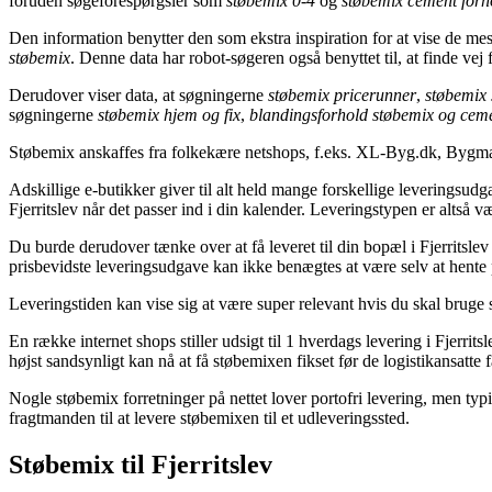
foruden søgeforespørgsler som
støbemix 0-4
og
støbemix cement forh
Den information benytter den som ekstra inspiration for at vise de mes
støbemix
. Denne data har robot-søgeren også benyttet til, at finde vej 
Derudover viser data, at søgningerne
støbemix pricerunner
,
støbemix
søgningerne
støbemix hjem og fix
,
blandingsforhold støbemix og cem
Støbemix anskaffes fra folkekære netshops, f.eks. XL-Byg.dk, Bygm
Adskillige e-butikker giver til alt held mange forskellige leveringsudg
Fjerritslev når det passer ind i din kalender. Leveringstypen er altså
Du burde derudover tænke over at få leveret til din bopæl i Fjerritslev
prisbevidste leveringsudgave kan ikke benægtes at være selv at hente
Leveringstiden kan vise sig at være super relevant hvis du skal bruge s
En række internet shops stiller udsigt til 1 hverdags levering i Fjerrit
højst sandsynligt kan nå at få støbemixen fikset før de logistikansatte få
Nogle støbemix forretninger på nettet lover portofri levering, men typi
fragtmanden til at levere støbemixen til et udleveringssted.
Støbemix til Fjerritslev