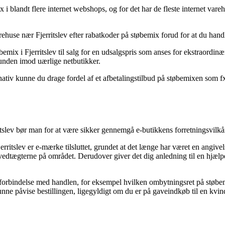
i blandt flere internet webshops, og for det har de fleste internet varehu
ehuse nær Fjerritslev efter rabatkoder på støbemix forud for at du handl
øbemix i Fjerritslev til salg for en udsalgspris som anses for ekstraordin
kunden imod uærlige netbutikker.
nativ kunne du drage fordel af et afbetalingstilbud på støbemixen som fx 
tslev bør man for at være sikker gennemgå e-butikkens forretningsvilkår
rritslev er e-mærke tilsluttet, grundet at det længe har været en angivel
år vedtægterne på området. Derudover giver det dig anledning til en hj
i forbindelse med handlen, for eksempel hvilken ombytningsret på støbemi
nne påvise bestillingen, ligegyldigt om du er på gaveindkøb til en kvin