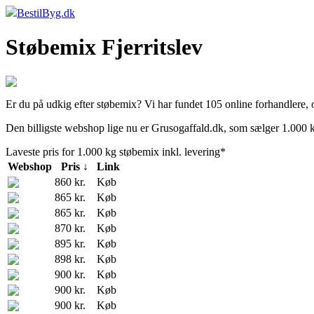
BestilByg.dk
Støbemix Fjerritslev
Er du på udkig efter støbemix? Vi har fundet 105 online forhandlere, og
Den billigste webshop lige nu er Grusogaffald.dk, som sælger 1.000 k
Laveste pris for 1.000 kg støbemix inkl. levering*
Webshop
Pris ↓
Link
860 kr.
Køb
865 kr.
Køb
865 kr.
Køb
870 kr.
Køb
895 kr.
Køb
898 kr.
Køb
900 kr.
Køb
900 kr.
Køb
900 kr.
Køb