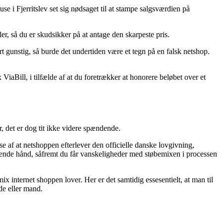
se i Fjerritslev set sig nødsaget til at stampe salgsværdien på
er, så du er skudsikker på at antage den skarpeste pris.
ært gunstig, så burde det undertiden være et tegn på en falsk netshop.
ViaBill, i tilfælde af at du foretrækker at honorere beløbet over et
, det er dog tit ikke videre spændende.
se af at netshoppen efterlever den officielle danske lovgivning,
ælpende hånd, såfremt du får vanskeligheder med støbemixen i processen
x internet shoppen lover. Her er det samtidig essesentielt, at man til
de eller mand.