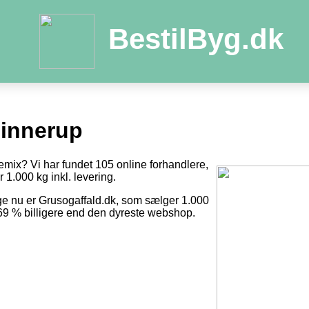
BestilByg.dk
innerup
emix? Vi har fundet 105 online forhandlere,
r 1.000 kg inkl. levering.
ge nu er Grusogaffald.dk, som sælger 1.000
r 69 % billigere end den dyreste webshop.