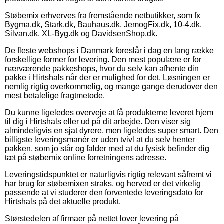
Støbemix erhverves fra fremstående netbutikker, som fx
Bygma.dk, Stark.dk, Bauhaus.dk, JemogFix.dk, 10-4.dk,
Silvan.dk, XL-Byg.dk og DavidsenShop.dk.
De fleste webshops i Danmark foreslår i dag en lang række
forskellige former for levering. Den mest populære er for
nærværende pakkeshops, hvor du selv kan afhente din
pakke i Hirtshals når der er mulighed for det. Løsningen er
nemlig rigtig overkommelig, og mange gange derudover den
mest betalelige fragtmetode.
Du kunne ligeledes overveje at få produkterne leveret hjem
til dig i Hirtshals eller ud på dit arbejde. Den viser sig
almindeligvis en sjat dyrere, men ligeledes super smart. Den
billigste leveringsmanér er uden tvivl at du selv henter
pakken, som jo står og falder med at du fysisk befinder dig
tæt på støbemix online forretningens adresse.
Leveringstidspunktet er naturligvis rigtig relevant såfremt vi
har brug for støbemixen straks, og herved er det virkelig
passende at vi studerer den forventede leveringsdato for
Hirtshals på det aktuelle produkt.
Størstedelen af firmaer på nettet lover levering på