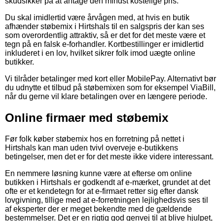
skudsikker på at antage den mindst kostelige pris.
Du skal imidlertid være årvågen med, at hvis en butik
afhænder støbemix i Hirtshals til en salgspris der kan ses
som overordentlig attraktiv, så er det for det meste være et
tegn på en falsk e-forhandler. Kortbestillinger er imidlertid
inkluderet i en lov, hvilket sikrer folk imod uægte online
butikker.
Vi tilråder betalinger med kort eller MobilePay. Alternativt bør
du udnytte et tilbud på støbemixen som for eksempel ViaBill,
når du gerne vil klare betalingen over en længere periode.
Online firmaer med støbemix
Før folk køber støbemix hos en forretning på nettet i
Hirtshals kan man uden tvivl overveje e-butikkens
betingelser, men det er for det meste ikke videre interessant.
En nemmere løsning kunne være at efterse om online
butikken i Hirtshals er godkendt af e-mærket, grundet at det
ofte er et kendetegn for at e-firmaet retter sig efter dansk
lovgivning, tillige med at e-forretningen lejlighedsvis ses til
af eksperter der er meget bekendte med de gældende
bestemmelser. Det er en rigtig god genvej til at blive hjulpet,