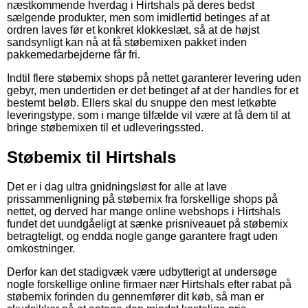
næstkommende hverdag i Hirtshals på deres bedst
sælgende produkter, men som imidlertid betinges af at
ordren laves før et konkret klokkeslæt, så at de højst
sandsynligt kan nå at få støbemixen pakket inden
pakkemedarbejderne får fri.
Indtil flere støbemix shops på nettet garanterer levering uden
gebyr, men undertiden er det betinget af at der handles for et
bestemt beløb. Ellers skal du snuppe den mest letkøbte
leveringstype, som i mange tilfælde vil være at få dem til at
bringe støbemixen til et udleveringssted.
Støbemix til Hirtshals
Det er i dag ultra gnidningsløst for alle at lave
prissammenligning på støbemix fra forskellige shops på
nettet, og derved har mange online webshops i Hirtshals
fundet det uundgåeligt at sænke prisniveauet på støbemix
betragteligt, og endda nogle gange garantere fragt uden
omkostninger.
Derfor kan det stadigvæk være udbytterigt at undersøge
nogle forskellige online firmaer nær Hirtshals efter rabat på
støbemix forinden du gennemfører dit køb, så man er