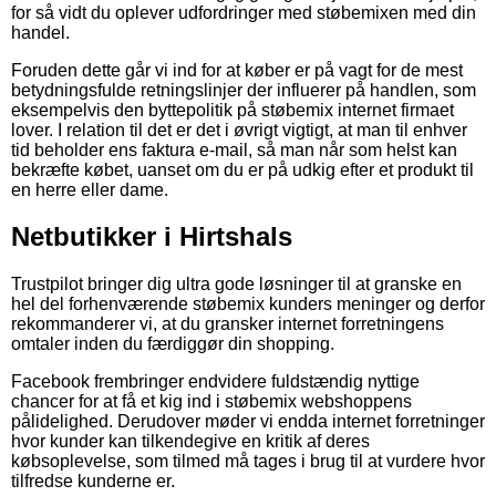
for så vidt du oplever udfordringer med støbemixen med din
handel.
Foruden dette går vi ind for at køber er på vagt for de mest
betydningsfulde retningslinjer der influerer på handlen, som
eksempelvis den byttepolitik på støbemix internet firmaet
lover. I relation til det er det i øvrigt vigtigt, at man til enhver
tid beholder ens faktura e-mail, så man når som helst kan
bekræfte købet, uanset om du er på udkig efter et produkt til
en herre eller dame.
Netbutikker i Hirtshals
Trustpilot bringer dig ultra gode løsninger til at granske en
hel del forhenværende støbemix kunders meninger og derfor
rekommanderer vi, at du gransker internet forretningens
omtaler inden du færdiggør din shopping.
Facebook frembringer endvidere fuldstændig nyttige
chancer for at få et kig ind i støbemix webshoppens
pålidelighed. Derudover møder vi endda internet forretninger
hvor kunder kan tilkendegive en kritik af deres
købsoplevelse, som tilmed må tages i brug til at vurdere hvor
tilfredse kunderne er.