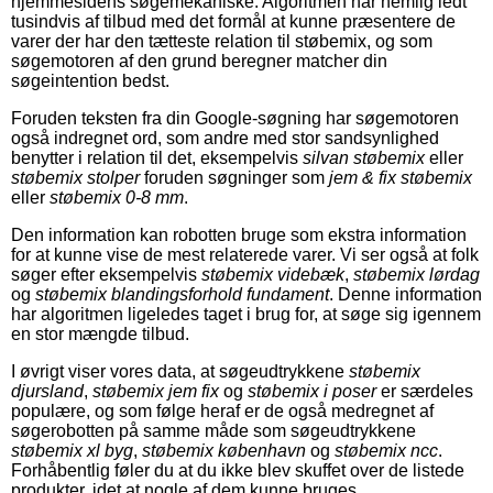
hjemmesidens søgemekaniske. Algoritmen har nemlig ledt
tusindvis af tilbud med det formål at kunne præsentere de
varer der har den tætteste relation til støbemix, og som
søgemotoren af den grund beregner matcher din
søgeintention bedst.
Foruden teksten fra din Google-søgning har søgemotoren
også indregnet ord, som andre med stor sandsynlighed
benytter i relation til det, eksempelvis
silvan støbemix
eller
støbemix stolper
foruden søgninger som
jem & fix støbemix
eller
støbemix 0-8 mm
.
Den information kan robotten bruge som ekstra information
for at kunne vise de mest relaterede varer. Vi ser også at folk
søger efter eksempelvis
støbemix videbæk
,
støbemix lørdag
og
støbemix blandingsforhold fundament
. Denne information
har algoritmen ligeledes taget i brug for, at søge sig igennem
en stor mængde tilbud.
I øvrigt viser vores data, at søgeudtrykkene
støbemix
djursland
,
støbemix jem fix
og
støbemix i poser
er særdeles
populære, og som følge heraf er de også medregnet af
søgerobotten på samme måde som søgeudtrykkene
støbemix xl byg
,
støbemix københavn
og
støbemix ncc
.
Forhåbentlig føler du at du ikke blev skuffet over de listede
produkter, idet at nogle af dem kunne bruges.