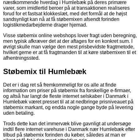
næstkommende hverdag i Humlebæk på deres primære
varer, som imidlertid beroer på at transaktionen realiseres
forud for et fastsat klokkeslæt, med det formål at de højst
sandsynligt kan nå at få støbemixen afsendt forinden
logistikmedarbejderne drager hjemad.
Visse støbemix online webshops lover fragt uden beregning,
men typisk afkræver det at der aftages for en konkret sum. I
øvrigt skulle man vælge den mest prisbevidste fragtmetode,
hvilket gerne er at få fragtmanden til at køre støbemixen til et
afhentningssted.
Støbemix til Humlebæk
Det er i dag ret så fremkommeligt for os alle at finde
information om priser på støbemix fra forskellige e-firmaer,
og altså har langt de fleste internet selskaber i Danmark i
Humlebæk været presset til at at nedbringe prisniveauet på
støbemix markant, og endda nogle gange byde på levering
uden betaling.
Trods dette kan det immervæk blive gavnligt at undersøge
indtil flere internet varehuse i Danmark nær Humlebæk efter
tilbud på støbemix forinden du køber, således at man er