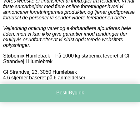
Vores website er finansieret af indtægter fra reklamer. Vi har
faste samarbejder med flere online forretninger hvori vi
annoncerer forretningernes produkter, og tjener godtgørelse
forudsat de personer vi sender videre foretager en ordre.
Vejledning omkring varer og e-forhandlere ajourføres hele
tiden, men vi kan ikke give garantier imod ændringer der
muligvis er udført efter at vi sidst opdaterede websitets
oplysninger.
Støbemix Humlebæk
–
Få 1000 kg støbemix leveret til Gl
Strandvej i Humlebæk
Gl Strandvej 23
,
3050
Humlebæk
4.6
stjerner baseret på
6
anmeldelser
BestilByg.dk