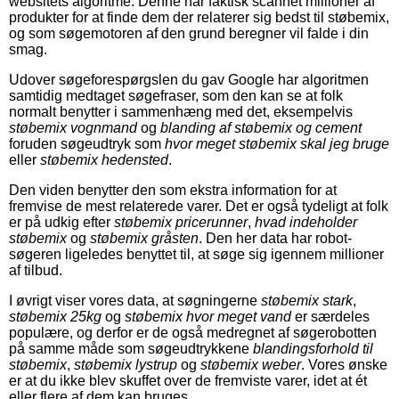
websitets algoritme. Denne har faktisk scannet millioner af
produkter for at finde dem der relaterer sig bedst til støbemix,
og som søgemotoren af den grund beregner vil falde i din
smag.
Udover søgeforespørgslen du gav Google har algoritmen
samtidig medtaget søgefraser, som den kan se at folk
normalt benytter i sammenhæng med det, eksempelvis
støbemix vognmand
og
blanding af støbemix og cement
foruden søgeudtryk som
hvor meget støbemix skal jeg bruge
eller
støbemix hedensted
.
Den viden benytter den som ekstra information for at
fremvise de mest relaterede varer. Det er også tydeligt at folk
er på udkig efter
støbemix pricerunner
,
hvad indeholder
støbemix
og
støbemix gråsten
. Den her data har robot-
søgeren ligeledes benyttet til, at søge sig igennem millioner
af tilbud.
I øvrigt viser vores data, at søgningerne
støbemix stark
,
støbemix 25kg
og
støbemix hvor meget vand
er særdeles
populære, og derfor er de også medregnet af søgerobotten
på samme måde som søgeudtrykkene
blandingsforhold til
støbemix
,
støbemix lystrup
og
støbemix weber
. Vores ønske
er at du ikke blev skuffet over de fremviste varer, idet at ét
eller flere af dem kan bruges.