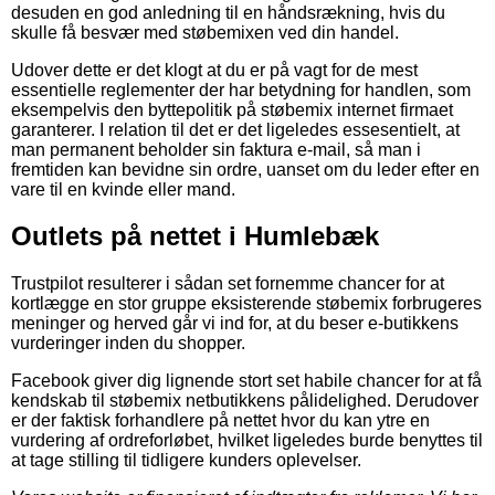
desuden en god anledning til en håndsrækning, hvis du
skulle få besvær med støbemixen ved din handel.
Udover dette er det klogt at du er på vagt for de mest
essentielle reglementer der har betydning for handlen, som
eksempelvis den byttepolitik på støbemix internet firmaet
garanterer. I relation til det er det ligeledes essesentielt, at
man permanent beholder sin faktura e-mail, så man i
fremtiden kan bevidne sin ordre, uanset om du leder efter en
vare til en kvinde eller mand.
Outlets på nettet i Humlebæk
Trustpilot resulterer i sådan set fornemme chancer for at
kortlægge en stor gruppe eksisterende støbemix forbrugeres
meninger og herved går vi ind for, at du beser e-butikkens
vurderinger inden du shopper.
Facebook giver dig lignende stort set habile chancer for at få
kendskab til støbemix netbutikkens pålidelighed. Derudover
er der faktisk forhandlere på nettet hvor du kan ytre en
vurdering af ordreforløbet, hvilket ligeledes burde benyttes til
at tage stilling til tidligere kunders oplevelser.