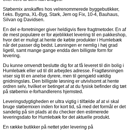
Støbemix anskaffes hos velrenommerede byggebutikker,
f.eks. Bygma, XL-Byg, Stark, Jem og Fix, 10-4, Bauhaus,
Silvan og Davidsen.
En del e-forretninger giver heldigvis flere fragtmetoder. En af
de mest populære er for øjeblikket levering til en pakkeshop,
hvor det er muligt at hente de købte produkter i Humlebæk
når det passer dig bedst. Løsningen er nemlig i høj grad
ligetil, samt mange gange endda den billigste form for
levering.
Du kunne omvendt beslutte dig for at få leveret til din bolig i
Humlebæk eller ud til dit arbejdes adresse. Fragtløsningen
viser sig tit en anelse dyrere, men til gengæld vældig
gnidningsløs. Den billigste løsning er utvivlsomt at hente
ordren selv, hvilket er betinget af at du fysisk befinder dig tæt
på støbemix e-forhandlerens hjemsted.
Leveringsdygtigheden er ultra vigtig i tilfælde af at vi skal
bruge støbemixen inden for kort tid, så med det formål er det
sandelig på sin plads at du checker den estimerede
leveringsdato for Humlebæk for det aktuelle produkt.
En række butikker på nettet yder levering på