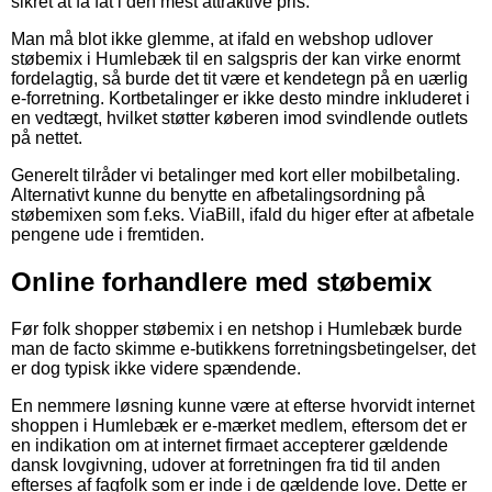
sikret at få fat i den mest attraktive pris.
Man må blot ikke glemme, at ifald en webshop udlover
støbemix i Humlebæk til en salgspris der kan virke enormt
fordelagtig, så burde det tit være et kendetegn på en uærlig
e-forretning. Kortbetalinger er ikke desto mindre inkluderet i
en vedtægt, hvilket støtter køberen imod svindlende outlets
på nettet.
Generelt tilråder vi betalinger med kort eller mobilbetaling.
Alternativt kunne du benytte en afbetalingsordning på
støbemixen som f.eks. ViaBill, ifald du higer efter at afbetale
pengene ude i fremtiden.
Online forhandlere med støbemix
Før folk shopper støbemix i en netshop i Humlebæk burde
man de facto skimme e-butikkens forretningsbetingelser, det
er dog typisk ikke videre spændende.
En nemmere løsning kunne være at efterse hvorvidt internet
shoppen i Humlebæk er e-mærket medlem, eftersom det er
en indikation om at internet firmaet accepterer gældende
dansk lovgivning, udover at forretningen fra tid til anden
efterses af fagfolk som er inde i de gældende love. Dette er