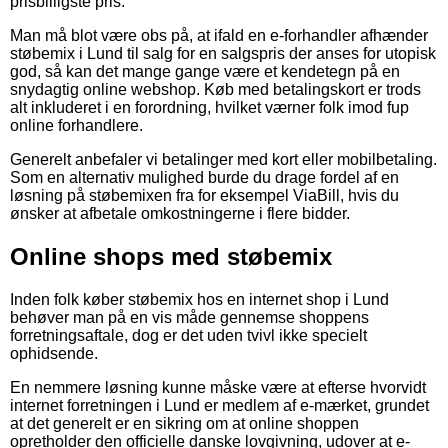
prisbilligste pris.
Man må blot være obs på, at ifald en e-forhandler afhænder
støbemix i Lund til salg for en salgspris der anses for utopisk
god, så kan det mange gange være et kendetegn på en
snydagtig online webshop. Køb med betalingskort er trods
alt inkluderet i en forordning, hvilket værner folk imod fup
online forhandlere.
Generelt anbefaler vi betalinger med kort eller mobilbetaling.
Som en alternativ mulighed burde du drage fordel af en
løsning på støbemixen fra for eksempel ViaBill, hvis du
ønsker at afbetale omkostningerne i flere bidder.
Online shops med støbemix
Inden folk køber støbemix hos en internet shop i Lund
behøver man på en vis måde gennemse shoppens
forretningsaftale, dog er det uden tvivl ikke specielt
ophidsende.
En nemmere løsning kunne måske være at efterse hvorvidt
internet forretningen i Lund er medlem af e-mærket, grundet
at det generelt er en sikring om at online shoppen
opretholder den officielle danske lovgivning, udover at e-