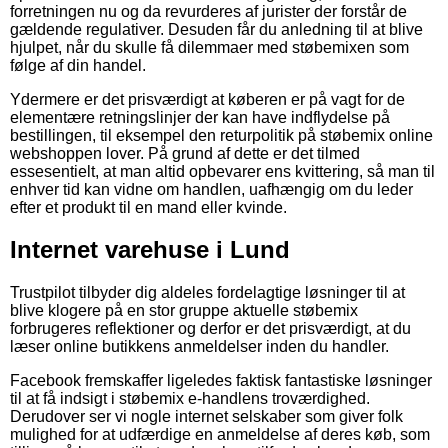
forretningen nu og da revurderes af jurister der forstår de
gældende regulativer. Desuden får du anledning til at blive
hjulpet, når du skulle få dilemmaer med støbemixen som
følge af din handel.
Ydermere er det prisværdigt at køberen er på vagt for de
elementære retningslinjer der kan have indflydelse på
bestillingen, til eksempel den returpolitik på støbemix online
webshoppen lover. På grund af dette er det tilmed
essesentielt, at man altid opbevarer ens kvittering, så man til
enhver tid kan vidne om handlen, uafhængig om du leder
efter et produkt til en mand eller kvinde.
Internet varehuse i Lund
Trustpilot tilbyder dig aldeles fordelagtige løsninger til at
blive klogere på en stor gruppe aktuelle støbemix
forbrugeres reflektioner og derfor er det prisværdigt, at du
læser online butikkens anmeldelser inden du handler.
Facebook fremskaffer ligeledes faktisk fantastiske løsninger
til at få indsigt i støbemix e-handlens troværdighed.
Derudover ser vi nogle internet selskaber som giver folk
mulighed for at udfærdige en anmeldelse af deres køb, som