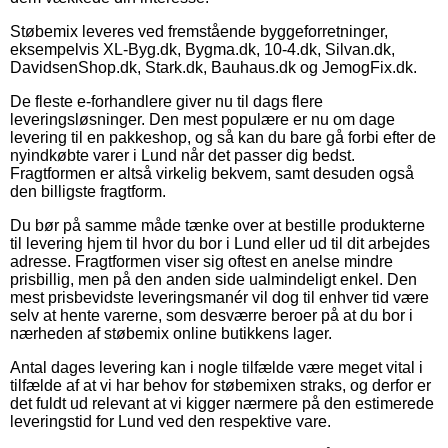
Støbemix leveres ved fremstående byggeforretninger,
eksempelvis XL-Byg.dk, Bygma.dk, 10-4.dk, Silvan.dk,
DavidsenShop.dk, Stark.dk, Bauhaus.dk og JemogFix.dk.
De fleste e-forhandlere giver nu til dags flere
leveringsløsninger. Den mest populære er nu om dage
levering til en pakkeshop, og så kan du bare gå forbi efter de
nyindkøbte varer i Lund når det passer dig bedst.
Fragtformen er altså virkelig bekvem, samt desuden også
den billigste fragtform.
Du bør på samme måde tænke over at bestille produkterne
til levering hjem til hvor du bor i Lund eller ud til dit arbejdes
adresse. Fragtformen viser sig oftest en anelse mindre
prisbillig, men på den anden side ualmindeligt enkel. Den
mest prisbevidste leveringsmanér vil dog til enhver tid være
selv at hente varerne, som desværre beroer på at du bor i
nærheden af støbemix online butikkens lager.
Antal dages levering kan i nogle tilfælde være meget vital i
tilfælde af at vi har behov for støbemixen straks, og derfor er
det fuldt ud relevant at vi kigger nærmere på den estimerede
leveringstid for Lund ved den respektive vare.