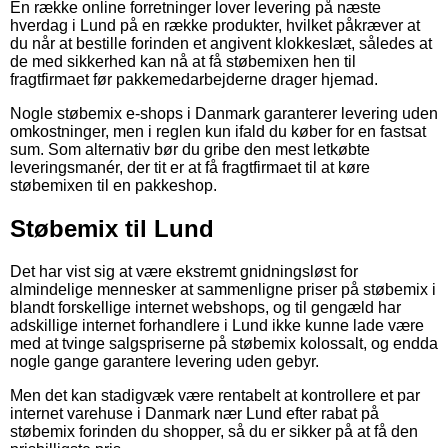
En række online forretninger lover levering på næste
hverdag i Lund på en række produkter, hvilket påkræver at
du når at bestille forinden et angivent klokkeslæt, således at
de med sikkerhed kan nå at få støbemixen hen til
fragtfirmaet før pakkemedarbejderne drager hjemad.
Nogle støbemix e-shops i Danmark garanterer levering uden
omkostninger, men i reglen kun ifald du køber for en fastsat
sum. Som alternativ bør du gribe den mest letkøbte
leveringsmanér, der tit er at få fragtfirmaet til at køre
støbemixen til en pakkeshop.
Støbemix til Lund
Det har vist sig at være ekstremt gnidningsløst for
almindelige mennesker at sammenligne priser på støbemix i
blandt forskellige internet webshops, og til gengæld har
adskillige internet forhandlere i Lund ikke kunne lade være
med at tvinge salgspriserne på støbemix kolossalt, og endda
nogle gange garantere levering uden gebyr.
Men det kan stadigvæk være rentabelt at kontrollere et par
internet varehuse i Danmark nær Lund efter rabat på
støbemix forinden du shopper, så du er sikker på at få den