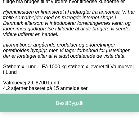
tillige må bruges til at vurdere hvor tilfredse kunderne er.
Hjemmesiden er finansieret af indtægter fra annoncer. Vi har
tætte samarbejder med en mængde internet shops i
Danmark eftersom vi introducerer forretningernes varer, og
tager imod godtgørelse i tilfælde af at de brugere vi sender
videre udfører en handel.
Informationer angående produkter og e-forretninger
opretholdes hyppigt, men vi tager forbehold for justeringer
der er foretaget efter at vi sidst opdaterede de viste data.
Støbemix Lund
–
Få 1000 kg støbemix leveret til Valmuevej
i Lund
Valmuevej 29
,
8700
Lund
4.2
stjerner baseret på
15
anmeldelser
BestilByg.dk