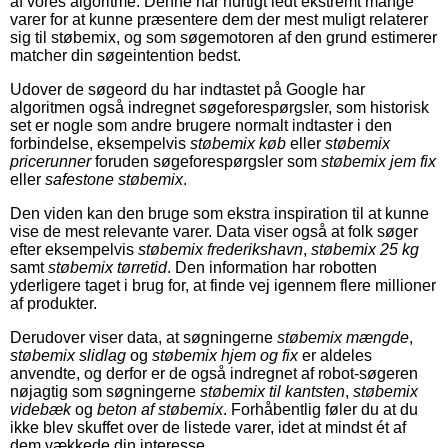
af vores algoritme. Denne har hurtigt ledt ekstremt mange
varer for at kunne præsentere dem der mest muligt relaterer
sig til støbemix, og som søgemotoren af den grund estimerer
matcher din søgeintention bedst.
Udover de søgeord du har indtastet på Google har
algoritmen også indregnet søgeforespørgsler, som historisk
set er nogle som andre brugere normalt indtaster i den
forbindelse, eksempelvis
støbemix køb
eller
støbemix
pricerunner
foruden søgeforespørgsler som
støbemix jem fix
eller
safestone støbemix
.
Den viden kan den bruge som ekstra inspiration til at kunne
vise de mest relevante varer. Data viser også at folk søger
efter eksempelvis
støbemix frederikshavn
,
støbemix 25 kg
samt
støbemix tørretid
. Den information har robotten
yderligere taget i brug for, at finde vej igennem flere millioner
af produkter.
Derudover viser data, at søgningerne
støbemix mængde
,
støbemix slidlag
og
støbemix hjem og fix
er aldeles
anvendte, og derfor er de også indregnet af robot-søgeren
nøjagtig som søgningerne
støbemix til kantsten
,
støbemix
videbæk
og
beton af støbemix
. Forhåbentlig føler du at du
ikke blev skuffet over de listede varer, idet at mindst ét af
dem vækkede din interesse.