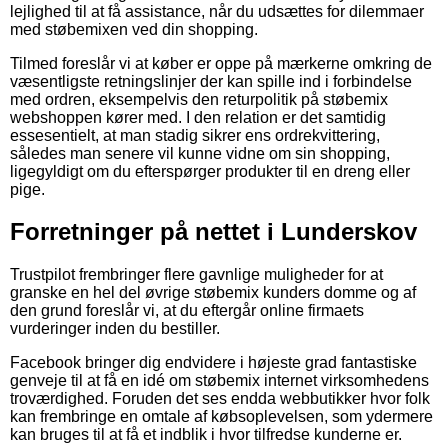
lejlighed til at få assistance, når du udsættes for dilemmaer
med støbemixen ved din shopping.
Tilmed foreslår vi at køber er oppe på mærkerne omkring de
væsentligste retningslinjer der kan spille ind i forbindelse
med ordren, eksempelvis den returpolitik på støbemix
webshoppen kører med. I den relation er det samtidig
essesentielt, at man stadig sikrer ens ordrekvittering,
således man senere vil kunne vidne om sin shopping,
ligegyldigt om du efterspørger produkter til en dreng eller
pige.
Forretninger på nettet i Lunderskov
Trustpilot frembringer flere gavnlige muligheder for at
granske en hel del øvrige støbemix kunders domme og af
den grund foreslår vi, at du eftergår online firmaets
vurderinger inden du bestiller.
Facebook bringer dig endvidere i højeste grad fantastiske
genveje til at få en idé om støbemix internet virksomhedens
troværdighed. Foruden det ses endda webbutikker hvor folk
kan frembringe en omtale af købsoplevelsen, som ydermere
kan bruges til at få et indblik i hvor tilfredse kunderne er.