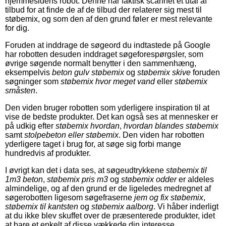
hjemmesidens robot. Denne har faktisk scannet et utal af
tilbud for at finde de af de tilbud der relaterer sig mest til
støbemix, og som den af den grund føler er mest relevante
for dig.
Foruden at inddrage de søgeord du indtastede på Google
har robotten desuden inddraget søgeforespørgsler, som
øvrige søgende normalt benytter i den sammenhæng,
eksempelvis
beton gulv støbemix
og
støbemix skive
foruden
søgninger som
støbemix hvor meget vand
eller
støbemix
småsten
.
Den viden bruger robotten som yderligere inspiration til at
vise de bedste produkter. Det kan også ses at mennesker er
på udkig efter
støbemix hvordan
,
hvordan blandes støbemix
samt
stolpebeton eller støbemix
. Den viden har robotten
yderligere taget i brug for, at søge sig forbi mange
hundredvis af produkter.
I øvrigt kan det i data ses, at søgeudtrykkene
støbemix til
1m3 beton
,
støbemix pris m3
og
støbemix odder
er aldeles
almindelige, og af den grund er de ligeledes medregnet af
søgerobotten ligesom søgefraserne
jem og fix støbemix
,
støbemix til kantsten
og
støbemix aalborg
. Vi håber inderligt
at du ikke blev skuffet over de præsenterede produkter, idet
at bare et enkelt af disse vækkede din interesse.