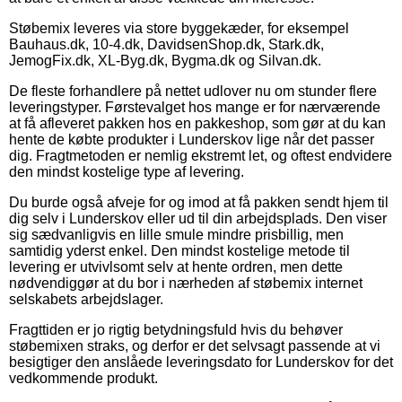
Støbemix leveres via store byggekæder, for eksempel
Bauhaus.dk, 10-4.dk, DavidsenShop.dk, Stark.dk,
JemogFix.dk, XL-Byg.dk, Bygma.dk og Silvan.dk.
De fleste forhandlere på nettet udlover nu om stunder flere
leveringstyper. Førstevalget hos mange er for nærværende
at få afleveret pakken hos en pakkeshop, som gør at du kan
hente de købte produkter i Lunderskov lige når det passer
dig. Fragtmetoden er nemlig ekstremt let, og oftest endvidere
den mindst kostelige type af levering.
Du burde også afveje for og imod at få pakken sendt hjem til
dig selv i Lunderskov eller ud til din arbejdsplads. Den viser
sig sædvanligvis en lille smule mindre prisbillig, men
samtidig yderst enkel. Den mindst kostelige metode til
levering er utvivlsomt selv at hente ordren, men dette
nødvendiggør at du bor i nærheden af støbemix internet
selskabets arbejdslager.
Fragttiden er jo rigtig betydningsfuld hvis du behøver
støbemixen straks, og derfor er det selvsagt passende at vi
besigtiger den anslåede leveringsdato for Lunderskov for det
vedkommende produkt.