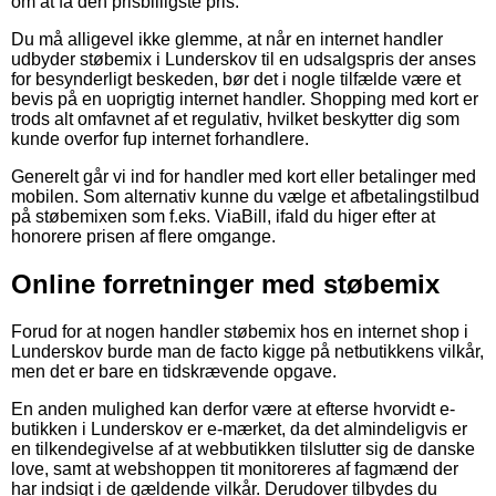
om at få den prisbilligste pris.
Du må alligevel ikke glemme, at når en internet handler
udbyder støbemix i Lunderskov til en udsalgspris der anses
for besynderligt beskeden, bør det i nogle tilfælde være et
bevis på en uoprigtig internet handler. Shopping med kort er
trods alt omfavnet af et regulativ, hvilket beskytter dig som
kunde overfor fup internet forhandlere.
Generelt går vi ind for handler med kort eller betalinger med
mobilen. Som alternativ kunne du vælge et afbetalingstilbud
på støbemixen som f.eks. ViaBill, ifald du higer efter at
honorere prisen af flere omgange.
Online forretninger med støbemix
Forud for at nogen handler støbemix hos en internet shop i
Lunderskov burde man de facto kigge på netbutikkens vilkår,
men det er bare en tidskrævende opgave.
En anden mulighed kan derfor være at efterse hvorvidt e-
butikken i Lunderskov er e-mærket, da det almindeligvis er
en tilkendegivelse af at webbutikken tilslutter sig de danske
love, samt at webshoppen tit monitoreres af fagmænd der
har indsigt i de gældende vilkår. Derudover tilbydes du