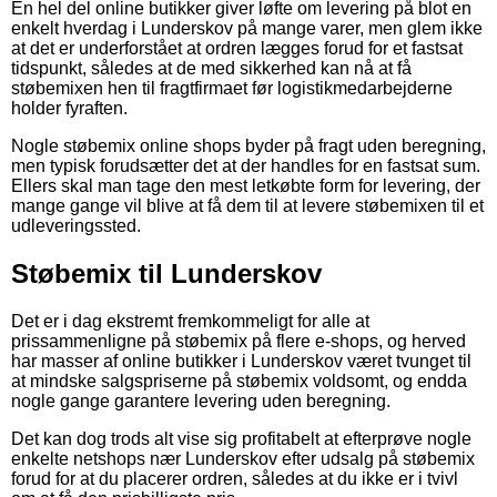
En hel del online butikker giver løfte om levering på blot en
enkelt hverdag i Lunderskov på mange varer, men glem ikke
at det er underforstået at ordren lægges forud for et fastsat
tidspunkt, således at de med sikkerhed kan nå at få
støbemixen hen til fragtfirmaet før logistikmedarbejderne
holder fyraften.
Nogle støbemix online shops byder på fragt uden beregning,
men typisk forudsætter det at der handles for en fastsat sum.
Ellers skal man tage den mest letkøbte form for levering, der
mange gange vil blive at få dem til at levere støbemixen til et
udleveringssted.
Støbemix til Lunderskov
Det er i dag ekstremt fremkommeligt for alle at
prissammenligne på støbemix på flere e-shops, og herved
har masser af online butikker i Lunderskov været tvunget til
at mindske salgspriserne på støbemix voldsomt, og endda
nogle gange garantere levering uden beregning.
Det kan dog trods alt vise sig profitabelt at efterprøve nogle
enkelte netshops nær Lunderskov efter udsalg på støbemix
forud for at du placerer ordren, således at du ikke er i tvivl