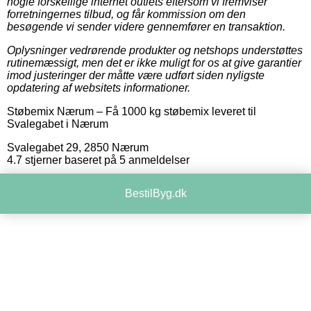
nogle forskellige internet outlets eftersom vi fremviser
forretningernes tilbud, og får kommission om den
besøgende vi sender videre gennemfører en transaktion.
Oplysninger vedrørende produkter og netshops understøttes
rutinemæssigt, men det er ikke muligt for os at give garantier
imod justeringer der måtte være udført siden nyligste
opdatering af websitets informationer.
Støbemix Nærum
–
Få 1000 kg støbemix leveret til
Svalegabet i Nærum
Svalegabet 29
,
2850
Nærum
4.7
stjerner baseret på
5
anmeldelser
BestilByg.dk