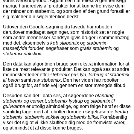
vores webshop-robot. Algoritmen har effektivt gennemsøgt
mange hundredvis af produkter for at kunne fremvise dem
der minder om støbemix, og som den af den grund forestiller
sig matcher din søgeintention bedst.
Udover den Google-søgning du lavede har robotten
derudover medtaget søgninger, som historisk set er nogle
som andre mennesker sandsynligvis bruger i sammenhæng
med det, eksempelvis
køb støbemix
og
støbemix
massefylde
foruden søgefraser som
gratis støbemix
og
støbemix nakskov
.
Den data kan algoritmen bruge som ekstra information for at
liste de mest relevante produkter. Det kan også ses at andre
mennesker leder efter
støbemix pris fyn
,
forbrug af støbemix
til beton
samt
raw støbemix
. Den her viden har robotten
også brugt for, at finde vej igennem en stor mængde tilbud.
Desuden kan det i data ses, at søgeordene
blanding
støbemix og cement
,
støbemix lystrup
og
støbemix til
gulvvarme
er utrolig almindelige, og som følge heraf er disse
samtidig taget med af robotten foruden søgefraserne
færdig
støbemix
,
støbemix sokkel
og
støbemix bilka
. Forhåbentlig
viser det sig at vi ikke skuffede dig med de fremviste varer,
og at mindst ét af disse kunne bruges.