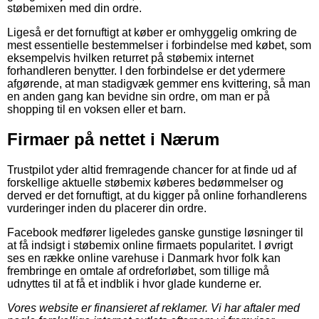
støbemixen med din ordre.
Ligeså er det fornuftigt at køber er omhyggelig omkring de
mest essentielle bestemmelser i forbindelse med købet, som
eksempelvis hvilken returret på støbemix internet
forhandleren benytter. I den forbindelse er det ydermere
afgørende, at man stadigvæk gemmer ens kvittering, så man
en anden gang kan bevidne sin ordre, om man er på
shopping til en voksen eller et barn.
Firmaer på nettet i Nærum
Trustpilot yder altid fremragende chancer for at finde ud af
forskellige aktuelle støbemix køberes bedømmelser og
derved er det fornuftigt, at du kigger på online forhandlerens
vurderinger inden du placerer din ordre.
Facebook medfører ligeledes ganske gunstige løsninger til
at få indsigt i støbemix online firmaets popularitet. I øvrigt
ses en række online varehuse i Danmark hvor folk kan
frembringe en omtale af ordreforløbet, som tillige må
udnyttes til at få et indblik i hvor glade kunderne er.
Vores website er finansieret af reklamer. Vi har aftaler med