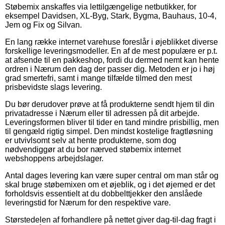
Støbemix anskaffes via lettilgængelige netbutikker, for
eksempel Davidsen, XL-Byg, Stark, Bygma, Bauhaus, 10-4,
Jem og Fix og Silvan.
En lang række internet varehuse foreslår i øjeblikket diverse
forskellige leveringsmodeller. En af de mest populære er p.t.
at afsende til en pakkeshop, fordi du dermed nemt kan hente
ordren i Nærum den dag der passer dig. Metoden er jo i høj
grad smertefri, samt i mange tilfælde tilmed den mest
prisbevidste slags levering.
Du bør derudover prøve at få produkterne sendt hjem til din
privatadresse i Nærum eller til adressen på dit arbejde.
Leveringsformen bliver til tider en tand mindre prisbillig, men
til gengæld rigtig simpel. Den mindst kostelige fragtløsning
er utvivlsomt selv at hente produkterne, som dog
nødvendiggør at du bor nærved støbemix internet
webshoppens arbejdslager.
Antal dages levering kan være super central om man står og
skal bruge støbemixen om et øjeblik, og i det øjemed er det
forholdsvis essentielt at du dobbelttjekker den anslåede
leveringstid for Nærum for den respektive vare.
Størstedelen af forhandlere på nettet giver dag-til-dag fragt i