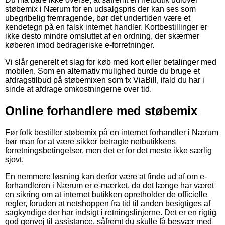
støbemix i Nærum for en udsalgspris der kan ses som
ubegribelig fremragende, bør det undertiden være et
kendetegn på en falsk internet handler. Kortbestillinger er
ikke desto mindre omsluttet af en ordning, der skærmer
køberen imod bedrageriske e-forretninger.
Vi slår generelt et slag for køb med kort eller betalinger med
mobilen. Som en alternativ mulighed burde du bruge et
afdragstilbud på støbemixen som fx ViaBill, ifald du har i
sinde at afdrage omkostningerne over tid.
Online forhandlere med støbemix
Før folk bestiller støbemix på en internet forhandler i Nærum
bør man for at være sikker betragte netbutikkens
forretningsbetingelser, men det er for det meste ikke særlig
sjovt.
En nemmere løsning kan derfor være at finde ud af om e-
forhandleren i Nærum er e-mærket, da det længe har været
en sikring om at internet butikken opretholder de officielle
regler, foruden at netshoppen fra tid til anden besigtiges af
sagkyndige der har indsigt i retningslinjerne. Det er en rigtig
god genvej til assistance, såfremt du skulle få besvær med