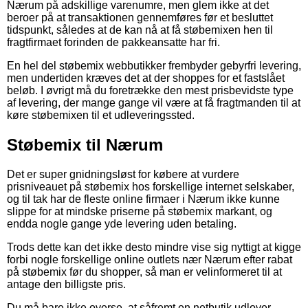
Nærum på adskillige varenumre, men glem ikke at det
beroer på at transaktionen gennemføres før et besluttet
tidspunkt, således at de kan nå at få støbemixen hen til
fragtfirmaet forinden de pakkeansatte har fri.
En hel del støbemix webbutikker frembyder gebyrfri levering,
men undertiden kræves det at der shoppes for et fastslået
beløb. I øvrigt må du foretrække den mest prisbevidste type
af levering, der mange gange vil være at få fragtmanden til at
køre støbemixen til et udleveringssted.
Støbemix til Nærum
Det er super gnidningsløst for købere at vurdere
prisniveauet på støbemix hos forskellige internet selskaber,
og til tak har de fleste online firmaer i Nærum ikke kunne
slippe for at mindske priserne på støbemix markant, og
endda nogle gange yde levering uden betaling.
Trods dette kan det ikke desto mindre vise sig nyttigt at kigge
forbi nogle forskellige online outlets nær Nærum efter rabat
på støbemix før du shopper, så man er velinformeret til at
antage den billigste pris.
Du må bare ikke overse, at såfremt en netbutik udlover