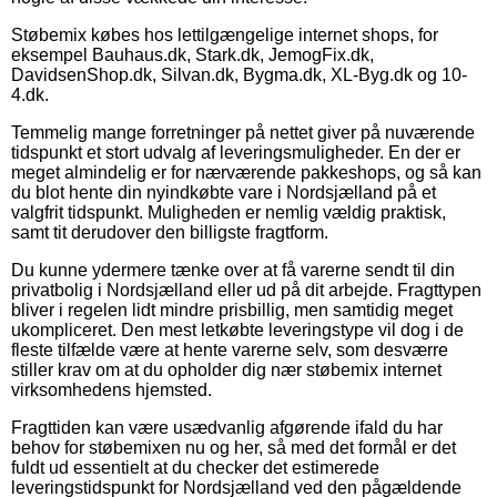
Støbemix købes hos lettilgængelige internet shops, for
eksempel Bauhaus.dk, Stark.dk, JemogFix.dk,
DavidsenShop.dk, Silvan.dk, Bygma.dk, XL-Byg.dk og 10-
4.dk.
Temmelig mange forretninger på nettet giver på nuværende
tidspunkt et stort udvalg af leveringsmuligheder. En der er
meget almindelig er for nærværende pakkeshops, og så kan
du blot hente din nyindkøbte vare i Nordsjælland på et
valgfrit tidspunkt. Muligheden er nemlig vældig praktisk,
samt tit derudover den billigste fragtform.
Du kunne ydermere tænke over at få varerne sendt til din
privatbolig i Nordsjælland eller ud på dit arbejde. Fragttypen
bliver i regelen lidt mindre prisbillig, men samtidig meget
ukompliceret. Den mest letkøbte leveringstype vil dog i de
fleste tilfælde være at hente varerne selv, som desværre
stiller krav om at du opholder dig nær støbemix internet
virksomhedens hjemsted.
Fragttiden kan være usædvanlig afgørende ifald du har
behov for støbemixen nu og her, så med det formål er det
fuldt ud essentielt at du checker det estimerede
leveringstidspunkt for Nordsjælland ved den pågældende