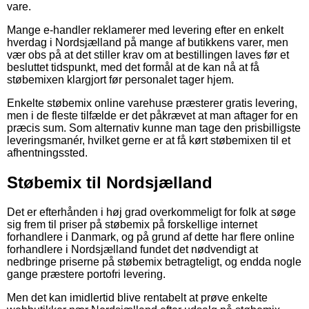
vare.
Mange e-handler reklamerer med levering efter en enkelt
hverdag i Nordsjælland på mange af butikkens varer, men
vær obs på at det stiller krav om at bestillingen laves før et
besluttet tidspunkt, med det formål at de kan nå at få
støbemixen klargjort før personalet tager hjem.
Enkelte støbemix online varehuse præsterer gratis levering,
men i de fleste tilfælde er det påkrævet at man aftager for en
præcis sum. Som alternativ kunne man tage den prisbilligste
leveringsmanér, hvilket gerne er at få kørt støbemixen til et
afhentningssted.
Støbemix til Nordsjælland
Det er efterhånden i høj grad overkommeligt for folk at søge
sig frem til priser på støbemix på forskellige internet
forhandlere i Danmark, og på grund af dette har flere online
forhandlere i Nordsjælland fundet det nødvendigt at
nedbringe priserne på støbemix betragteligt, og endda nogle
gange præstere portofri levering.
Men det kan imidlertid blive rentabelt at prøve enkelte