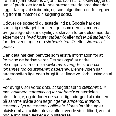
frem af hjemmesidens algoritme. Den har effektivt kigget et
utal af produkter for at kunne præsentere de produkter der
ligger tæt op ad støbemix, og som algoritmen derfor regner
sig frem til matcher din søgning bedst.
Udover de søgeord du tastede ind på Google har den
samtidig medtaget formuleringer, som den estimerer at
øvrige søgende sandsynligvis skriver i forbindelse med det,
eksempelvis
hvad koster støbemix
eller
priser på støbemix
foruden vendinger som
støbemix jem fix
eller
støbemix i
poser
.
Den data har den benyttet som ekstra information for at
fremvise de bedste varer. Det ses også at andre
eksempelvis leder efter
støbemix mængde
,
støbemix
johannes fog
og
støbemix haderslev
. Denne viden har
søgerobotten ligeledes brugt til, at finde vej forbi tusindvis af
tilbud.
For øvrigt viser vores data, at søgefraserne
støbemix 0-4
mm
,
optimera støbemix
og
tør støbemix
er særdeles
almindelige, og derfor er de samtidig indregnet af robotten
på samme måde som søgningerne
støbemix indhold
,
støbemix fyn
og
støbemix gilleleje
. Vores forhåbning er
utvivlsomt at du ikke blev skuffet over de viste tilbud, ved at
nogle af disse vækkede din interesse.