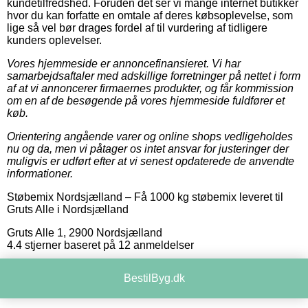
kundetilfredshed. Foruden det ser vi mange internet butikker
hvor du kan forfatte en omtale af deres købsoplevelse, som
lige så vel bør drages fordel af til vurdering af tidligere
kunders oplevelser.
Vores hjemmeside er annoncefinansieret. Vi har
samarbejdsaftaler med adskillige forretninger på nettet i form
af at vi annoncerer firmaernes produkter, og får kommission
om en af de besøgende på vores hjemmeside fuldfører et
køb.
Orientering angående varer og online shops vedligeholdes
nu og da, men vi påtager os intet ansvar for justeringer der
muligvis er udført efter at vi senest opdaterede de anvendte
informationer.
Støbemix Nordsjælland
–
Få 1000 kg støbemix leveret til
Gruts Alle i Nordsjælland
Gruts Alle 1
,
2900
Nordsjælland
4.4
stjerner baseret på
12
anmeldelser
BestilByg.dk