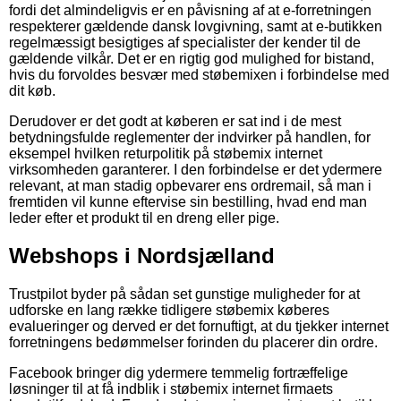
fordi det almindeligvis er en påvisning af at e-forretningen
respekterer gældende dansk lovgivning, samt at e-butikken
regelmæssigt besigtiges af specialister der kender til de
gældende vilkår. Det er en rigtig god mulighed for bistand,
hvis du forvoldes besvær med støbemixen i forbindelse med
dit køb.
Derudover er det godt at køberen er sat ind i de mest
betydningsfulde reglementer der indvirker på handlen, for
eksempel hvilken returpolitik på støbemix internet
virksomheden garanterer. I den forbindelse er det ydermere
relevant, at man stadig opbevarer ens ordremail, så man i
fremtiden vil kunne eftervise sin bestilling, hvad end man
leder efter et produkt til en dreng eller pige.
Webshops i Nordsjælland
Trustpilot byder på sådan set gunstige muligheder for at
udforske en lang række tidligere støbemix køberes
evalueringer og derved er det fornuftigt, at du tjekker internet
forretningens bedømmelser forinden du placerer din ordre.
Facebook bringer dig ydermere temmelig fortræffelige
løsninger til at få indblik i støbemix internet firmaets