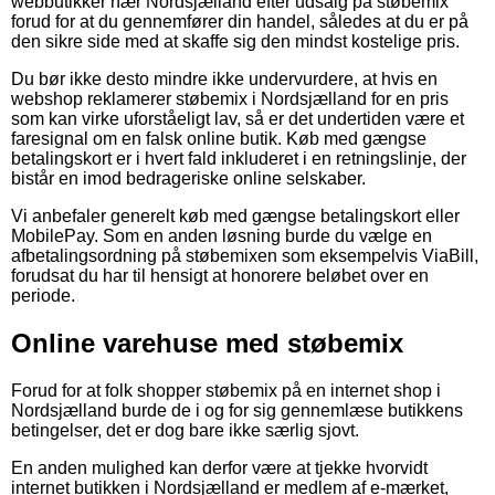
webbutikker nær Nordsjælland efter udsalg på støbemix
forud for at du gennemfører din handel, således at du er på
den sikre side med at skaffe sig den mindst kostelige pris.
Du bør ikke desto mindre ikke undervurdere, at hvis en
webshop reklamerer støbemix i Nordsjælland for en pris
som kan virke uforståeligt lav, så er det undertiden være et
faresignal om en falsk online butik. Køb med gængse
betalingskort er i hvert fald inkluderet i en retningslinje, der
bistår en imod bedrageriske online selskaber.
Vi anbefaler generelt køb med gængse betalingskort eller
MobilePay. Som en anden løsning burde du vælge en
afbetalingsordning på støbemixen som eksempelvis ViaBill,
forudsat du har til hensigt at honorere beløbet over en
periode.
Online varehuse med støbemix
Forud for at folk shopper støbemix på en internet shop i
Nordsjælland burde de i og for sig gennemlæse butikkens
betingelser, det er dog bare ikke særlig sjovt.
En anden mulighed kan derfor være at tjekke hvorvidt
internet butikken i Nordsjælland er medlem af e-mærket,