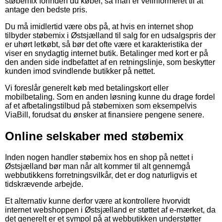
støbemix forinden du køber, så man er velinformeret til at
antage den bedste pris.
Du må imidlertid være obs på, at hvis en internet shop
tilbyder støbemix i Østsjælland til salg for en udsalgspris der
er uhørt letkøbt, så bør det ofte være et karakteristika der
viser en snydagtig internet butik. Betalinger med kort er på
den anden side indbefattet af en retningslinje, som beskytter
kunden imod svindlende butikker på nettet.
Vi foreslår generelt køb med betalingskort eller
mobilbetaling. Som en anden løsning kunne du drage fordel
af et afbetalingstilbud på støbemixen som eksempelvis
ViaBill, forudsat du ønsker at finansiere pengene senere.
Online selskaber med støbemix
Inden nogen handler støbemix hos en shop på nettet i
Østsjælland bør man når alt kommer til alt gennemgå
webbutikkens forretningsvilkår, det er dog naturligvis et
tidskrævende arbejde.
Et alternativ kunne derfor være at kontrollere hvorvidt
internet webshoppen i Østsjælland er støttet af e-mærket, da
det generelt er et sympol på at webbutikken understøtter