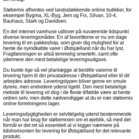
Støbemix afhentes ved landsdækkende online butikker, for
eksempel Bygma, XL-Byg, Jem og Fix, Silvan, 10-4,
Bauhaus, Stark og Davidsen.
En del internet varehuse udlover på nuværende tidspunkt
diverse leveringsmåder. En af favoritterne er nu om dage
levering til en pakkeshop, som giver dig mulighed for at
hente de nyindkøbte varer i Østsjælland når du har lyst.
Fragtløsningen er altså temmelig smertefri, samt ofte
ydermere den mest betalelige leveringsudgave.
Du burde lige så vel planlægge at bestille varerne til
levering hjem til din privatadresse i Østsjælland eller til dit
arbejdes adresse. Leveringstypen bliver gerne en smule
dyrere, men endvidere yderst ligetil. Den mest betalelige
metode til levering vil dog i de fleste tilfælde være at hente
ordren selv, men dette nødvendiggør at du er nær støbemix
online forretningens lager.
Leveringsdygtigheden er selvfølgelig yderst bestemmende
når man har brug for støbemixen om et øjeblik, så med det
formål er det ret så essentielt at vi kigger nærmere på
tidshorisonten for levering for Østsjælland for det relevante
produkt.