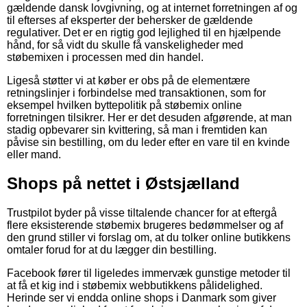
gældende dansk lovgivning, og at internet forretningen af og
til efterses af eksperter der behersker de gældende
regulativer. Det er en rigtig god lejlighed til en hjælpende
hånd, for så vidt du skulle få vanskeligheder med
støbemixen i processen med din handel.
Ligeså støtter vi at køber er obs på de elementære
retningslinjer i forbindelse med transaktionen, som for
eksempel hvilken byttepolitik på støbemix online
forretningen tilsikrer. Her er det desuden afgørende, at man
stadig opbevarer sin kvittering, så man i fremtiden kan
påvise sin bestilling, om du leder efter en vare til en kvinde
eller mand.
Shops på nettet i Østsjælland
Trustpilot byder på visse tiltalende chancer for at eftergå
flere eksisterende støbemix brugeres bedømmelser og af
den grund stiller vi forslag om, at du tolker online butikkens
omtaler forud for at du lægger din bestilling.
Facebook fører til ligeledes immervæk gunstige metoder til
at få et kig ind i støbemix webbutikkens pålidelighed.
Herinde ser vi endda online shops i Danmark som giver