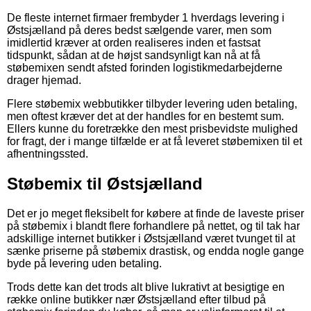
De fleste internet firmaer frembyder 1 hverdags levering i
Østsjælland på deres bedst sælgende varer, men som
imidlertid kræver at orden realiseres inden et fastsat
tidspunkt, sådan at de højst sandsynligt kan nå at få
støbemixen sendt afsted forinden logistikmedarbejderne
drager hjemad.
Flere støbemix webbutikker tilbyder levering uden betaling,
men oftest kræver det at der handles for en bestemt sum.
Ellers kunne du foretrække den mest prisbevidste mulighed
for fragt, der i mange tilfælde er at få leveret støbemixen til et
afhentningssted.
Støbemix til Østsjælland
Det er jo meget fleksibelt for købere at finde de laveste priser
på støbemix i blandt flere forhandlere på nettet, og til tak har
adskillige internet butikker i Østsjælland været tvunget til at
sænke priserne på støbemix drastisk, og endda nogle gange
byde på levering uden betaling.
Trods dette kan det trods alt blive lukrativt at besigtige en
række online butikker nær Østsjælland efter tilbud på