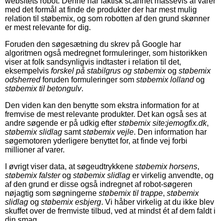
websitets robot. Denne har faktisk scannet massevis af varer
med det formål at finde de produkter der har mest mulig
relation til støbemix, og som robotten af den grund skønner
er mest relevante for dig.
Foruden den søgesætning du skrev på Google har
algoritmen også medregnet formuleringer, som historikken
viser at folk sandsynligvis indtaster i relation til det,
eksempelvis
forskel på stabilgrus og støbemix
og
støbemix
odsherred
foruden formuleringer som
støbemix lolland
og
støbemix til betongulv
.
Den viden kan den benytte som ekstra information for at
fremvise de mest relevante produkter. Det kan også ses at
andre søgende er på udkig efter
støbemix site:jemogfix.dk
,
støbemix slidlag
samt
støbemix vejle
. Den information har
søgemotoren yderligere benyttet for, at finde vej forbi
millioner af varer.
I øvrigt viser data, at søgeudtrykkene
støbemix horsens
,
støbemix falster
og
støbemix slidlag
er virkelig anvendte, og
af den grund er disse også indregnet af robot-søgeren
nøjagtig som søgningerne
støbemix til trappe
,
støbemix
slidlag
og
støbemix esbjerg
. Vi håber virkelig at du ikke blev
skuffet over de fremviste tilbud, ved at mindst ét af dem faldt i
din smag.