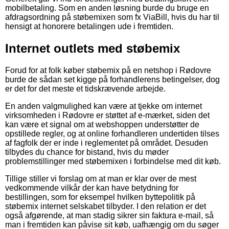
mobilbetaling. Som en anden løsning burde du bruge en
afdragsordning på støbemixen som fx ViaBill, hvis du har til
hensigt at honorere betalingen ude i fremtiden.
Internet outlets med støbemix
Forud for at folk køber støbemix på en netshop i Rødovre
burde de sådan set kigge på forhandlerens betingelser, dog
er det for det meste et tidskrævende arbejde.
En anden valgmulighed kan være at tjekke om internet
virksomheden i Rødovre er støttet af e-mærket, siden det
kan være et signal om at webshoppen understøtter de
opstillede regler, og at online forhandleren undertiden tilses
af fagfolk der er inde i reglementet på området. Desuden
tilbydes du chance for bistand, hvis du møder
problemstillinger med støbemixen i forbindelse med dit køb.
Tillige stiller vi forslag om at man er klar over de mest
vedkommende vilkår der kan have betydning for
bestillingen, som for eksempel hvilken byttepolitik på
støbemix internet selskabet tilbyder. I den relation er det
også afgørende, at man stadig sikrer sin faktura e-mail, så
man i fremtiden kan påvise sit køb, uafhængig om du søger