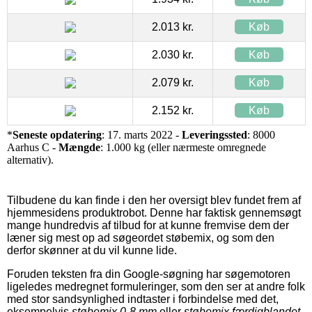
2.013 kr.
Køb
2.030 kr.
Køb
2.079 kr.
Køb
2.152 kr.
Køb
*
Seneste opdatering
: 17. marts 2022 -
Leveringssted
: 8000
Aarhus C -
Mængde
: 1.000 kg (eller nærmeste omregnede
alternativ).
Tilbudene du kan finde i den her oversigt blev fundet frem af
hjemmesidens produktrobot. Denne har faktisk gennemsøgt
mange hundredvis af tilbud for at kunne fremvise dem der
læner sig mest op ad søgeordet støbemix, og som den
derfor skønner at du vil kunne lide.
Foruden teksten fra din Google-søgning har søgemotoren
ligeledes medregnet formuleringer, som den ser at andre folk
med stor sandsynlighed indtaster i forbindelse med det,
eksempelvis
støbemix 0-8 mm
eller
støbemix færdigblandet