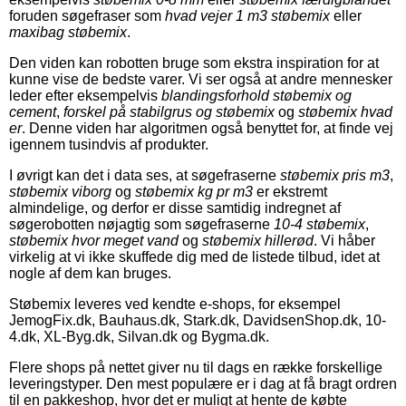
foruden søgefraser som
hvad vejer 1 m3 støbemix
eller
maxibag støbemix
.
Den viden kan robotten bruge som ekstra inspiration for at
kunne vise de bedste varer. Vi ser også at andre mennesker
leder efter eksempelvis
blandingsforhold støbemix og
cement
,
forskel på stabilgrus og støbemix
og
støbemix hvad
er
. Denne viden har algoritmen også benyttet for, at finde vej
igennem tusindvis af produkter.
I øvrigt kan det i data ses, at søgefraserne
støbemix pris m3
,
støbemix viborg
og
støbemix kg pr m3
er ekstremt
almindelige, og derfor er disse samtidig indregnet af
søgerobotten nøjagtig som søgefraserne
10-4 støbemix
,
støbemix hvor meget vand
og
støbemix hillerød
. Vi håber
virkelig at vi ikke skuffede dig med de listede tilbud, idet at
nogle af dem kan bruges.
Støbemix leveres ved kendte e-shops, for eksempel
JemogFix.dk, Bauhaus.dk, Stark.dk, DavidsenShop.dk, 10-
4.dk, XL-Byg.dk, Silvan.dk og Bygma.dk.
Flere shops på nettet giver nu til dags en række forskellige
leveringstyper. Den mest populære er i dag at få bragt ordren
til en pakkeshop, hvor det er muligt at hente de købte