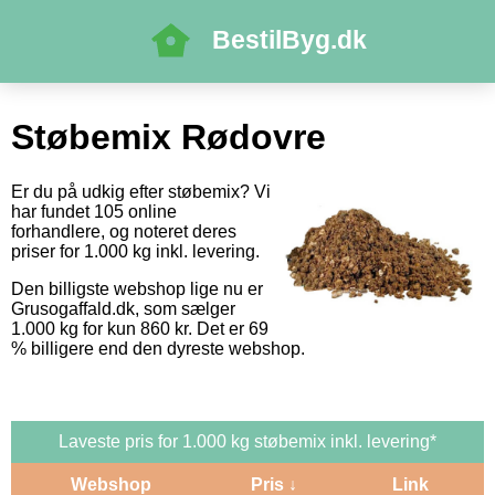
BestilByg.dk
Støbemix Rødovre
Er du på udkig efter støbemix? Vi
har fundet 105 online
forhandlere, og noteret deres
priser for 1.000 kg inkl. levering.
Den billigste webshop lige nu er
Grusogaffald.dk, som sælger
1.000 kg for kun 860 kr. Det er 69
% billigere end den dyreste webshop.
Laveste pris for 1.000 kg støbemix inkl. levering*
Webshop
Pris ↓
Link