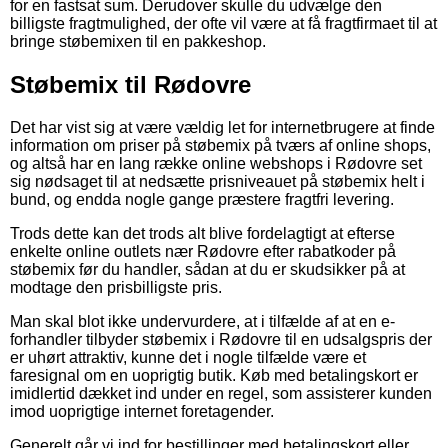
for en fastsat sum. Derudover skulle du udvælge den
billigste fragtmulighed, der ofte vil være at få fragtfirmaet til at
bringe støbemixen til en pakkeshop.
Støbemix til Rødovre
Det har vist sig at være vældig let for internetbrugere at finde
information om priser på støbemix på tværs af online shops,
og altså har en lang række online webshops i Rødovre set
sig nødsaget til at nedsætte prisniveauet på støbemix helt i
bund, og endda nogle gange præstere fragtfri levering.
Trods dette kan det trods alt blive fordelagtigt at efterse
enkelte online outlets nær Rødovre efter rabatkoder på
støbemix før du handler, sådan at du er skudsikker på at
modtage den prisbilligste pris.
Man skal blot ikke undervurdere, at i tilfælde af at en e-
forhandler tilbyder støbemix i Rødovre til en udsalgspris der
er uhørt attraktiv, kunne det i nogle tilfælde være et
faresignal om en uoprigtig butik. Køb med betalingskort er
imidlertid dækket ind under en regel, som assisterer kunden
imod uoprigtige internet foretagender.
Generelt går vi ind for bestillinger med betalingskort eller