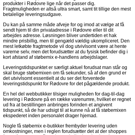
produkter i Rødovre lige når det passer dig.
Fragtmuligheden er altså ultra smart, samt tit tillige den mest
betalelige leveringsudgave.
Du kan på samme måde afveje for og imod at vælge at få
sendt hjem til din privatadresse i Rødovre eller til dit
arbejdes adresse. Løsningen bliver undertiden et hak
mindre prisbillig, men til gengæld vældig ukompliceret. Den
mest letkøbte fragtmetode vil dog utvivlsomt være at hente
varerne selv, men det forudsætter at du fysisk befinder dig i
kort afstand af støbemix e-handlens arbejdslager.
Leveringstidspunktet er særligt aktuel forudsat man står og
skal bruge støbemixen om få sekunder, så af den grund er
det utvivlsomt essentielt at du ser det forventede
leveringstidspunkt for Rødovre for det pågældende produkt.
En hel del webbutikker tilsiger muligheden for dag-til-dag
levering i Rødovre på en række varenumre, hvilket er regnet
ud fra at bestillingen anbringes forinden et angivent
tidspunkt, så de har udsigt til at kunne nå at få støbemixen
ekspederet inden personalet drager hjemad.
Nogle få støbemix e-butikker frembyder levering uden
omkostninger, men i reglen forudsætter det at der shoppes