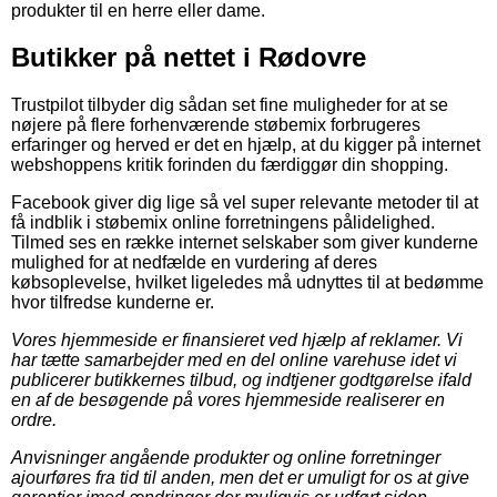
produkter til en herre eller dame.
Butikker på nettet i Rødovre
Trustpilot tilbyder dig sådan set fine muligheder for at se
nøjere på flere forhenværende støbemix forbrugeres
erfaringer og herved er det en hjælp, at du kigger på internet
webshoppens kritik forinden du færdiggør din shopping.
Facebook giver dig lige så vel super relevante metoder til at
få indblik i støbemix online forretningens pålidelighed.
Tilmed ses en række internet selskaber som giver kunderne
mulighed for at nedfælde en vurdering af deres
købsoplevelse, hvilket ligeledes må udnyttes til at bedømme
hvor tilfredse kunderne er.
Vores hjemmeside er finansieret ved hjælp af reklamer. Vi
har tætte samarbejder med en del online varehuse idet vi
publicerer butikkernes tilbud, og indtjener godtgørelse ifald
en af de besøgende på vores hjemmeside realiserer en
ordre.
Anvisninger angående produkter og online forretninger
ajourføres fra tid til anden, men det er umuligt for os at give