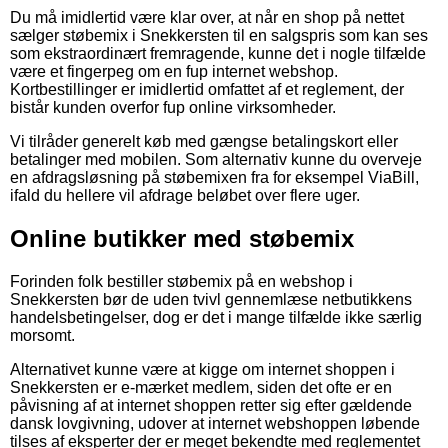
Du må imidlertid være klar over, at når en shop på nettet
sælger støbemix i Snekkersten til en salgspris som kan ses
som ekstraordinært fremragende, kunne det i nogle tilfælde
være et fingerpeg om en fup internet webshop.
Kortbestillinger er imidlertid omfattet af et reglement, der
bistår kunden overfor fup online virksomheder.
Vi tilråder generelt køb med gængse betalingskort eller
betalinger med mobilen. Som alternativ kunne du overveje
en afdragsløsning på støbemixen fra for eksempel ViaBill,
ifald du hellere vil afdrage beløbet over flere uger.
Online butikker med støbemix
Forinden folk bestiller støbemix på en webshop i
Snekkersten bør de uden tvivl gennemlæse netbutikkens
handelsbetingelser, dog er det i mange tilfælde ikke særlig
morsomt.
Alternativet kunne være at kigge om internet shoppen i
Snekkersten er e-mærket medlem, siden det ofte er en
påvisning af at internet shoppen retter sig efter gældende
dansk lovgivning, udover at internet webshoppen løbende
tilses af eksperter der er meget bekendte med reglementet