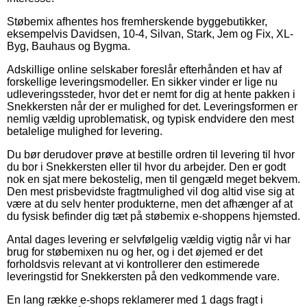
Støbemix afhentes hos fremherskende byggebutikker,
eksempelvis Davidsen, 10-4, Silvan, Stark, Jem og Fix, XL-
Byg, Bauhaus og Bygma.
Adskillige online selskaber foreslår efterhånden et hav af
forskellige leveringsmodeller. En sikker vinder er lige nu
udleveringssteder, hvor det er nemt for dig at hente pakken i
Snekkersten når der er mulighed for det. Leveringsformen er
nemlig vældig uproblematisk, og typisk endvidere den mest
betalelige mulighed for levering.
Du bør derudover prøve at bestille ordren til levering til hvor
du bor i Snekkersten eller til hvor du arbejder. Den er godt
nok en sjat mere bekostelig, men til gengæld meget bekvem.
Den mest prisbevidste fragtmulighed vil dog altid vise sig at
være at du selv henter produkterne, men det afhænger af at
du fysisk befinder dig tæt på støbemix e-shoppens hjemsted.
Antal dages levering er selvfølgelig vældig vigtig når vi har
brug for støbemixen nu og her, og i det øjemed er det
forholdsvis relevant at vi kontrollerer den estimerede
leveringstid for Snekkersten på den vedkommende vare.
En lang række e-shops reklamerer med 1 dags fragt i