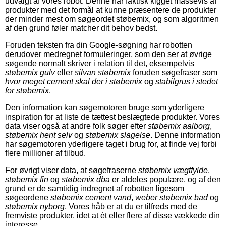
udvalgt af vores robot. Denne har faktisk kigget massevis af
produkter med det formål at kunne præsentere de produkter
der minder mest om søgeordet støbemix, og som algoritmen
af den grund føler matcher dit behov bedst.
Foruden teksten fra din Google-søgning har robotten
derudover medregnet formuleringer, som den ser at øvrige
søgende normalt skriver i relation til det, eksempelvis
støbemix gulv
eller
silvan støbemix
foruden søgefraser som
hvor meget cement skal der i støbemix
og
stabilgrus i stedet
for støbemix
.
Den information kan søgemotoren bruge som yderligere
inspiration for at liste de tættest beslægtede produkter. Vores
data viser også at andre folk søger efter
støbemix aalborg
,
støbemix hent selv
og
støbemix slagelse
. Denne information
har søgemotoren yderligere taget i brug for, at finde vej forbi
flere millioner af tilbud.
For øvrigt viser data, at søgefraserne
støbemix vægtfylde
,
støbemix fin
og
støbemix dba
er aldeles populære, og af den
grund er de samtidig indregnet af robotten ligesom
søgeordene
støbemix cement vand
,
weber støbemix bad
og
støbemix nyborg
. Vores håb er at du er tilfreds med de
fremviste produkter, idet at ét eller flere af disse vækkede din
interesse.