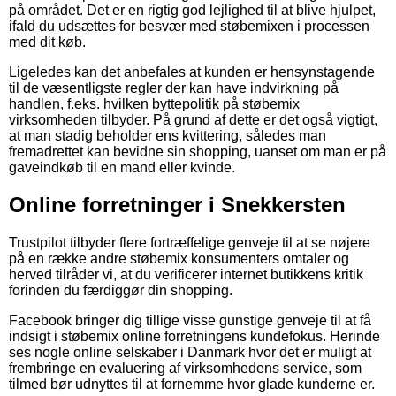
på området. Det er en rigtig god lejlighed til at blive hjulpet,
ifald du udsættes for besvær med støbemixen i processen
med dit køb.
Ligeledes kan det anbefales at kunden er hensynstagende
til de væsentligste regler der kan have indvirkning på
handlen, f.eks. hvilken byttepolitik på støbemix
virksomheden tilbyder. På grund af dette er det også vigtigt,
at man stadig beholder ens kvittering, således man
fremadrettet kan bevidne sin shopping, uanset om man er på
gaveindkøb til en mand eller kvinde.
Online forretninger i Snekkersten
Trustpilot tilbyder flere fortræffelige genveje til at se nøjere
på en række andre støbemix konsumenters omtaler og
herved tilråder vi, at du verificerer internet butikkens kritik
forinden du færdiggør din shopping.
Facebook bringer dig tillige visse gunstige genveje til at få
indsigt i støbemix online forretningens kundefokus. Herinde
ses nogle online selskaber i Danmark hvor det er muligt at
frembringe en evaluering af virksomhedens service, som
tilmed bør udnyttes til at fornemme hvor glade kunderne er.