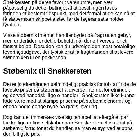
Snekkersten på deres favorit varenumre, men vær
påpasselig da det er betinget af at bestillingen laves
forinden et bestemt tidspunkt, med det formål at de kan nå at
få støbemixen skippet afsted før de lageransatte holder
fyraften.
Visse støbemix internet handler byder på fragt uden gebyr,
men undertiden er det forbeholdt når der erhverves for et
fastsat beløb. Desuden kan du udvælge den mest betalelige
leveringsudgave, der typisk er at få fragtmanden til at levere
støbemixen til en pakkeshop.
Støbemix til Snekkersten
Det er jo efterhånden ualmindeligt praktisk for folk at finde de
laveste priser på støbemix fra diverse internet forretninger,
og derved har adskillige e-handler i Snekkersten ikke kunne
lade være med at stampe priserne på støbemix enormt, og
endda nogle gange byde på gratis levering.
Dog kan det immervæk vise sig rentabelt at eftergå et par
forskellige online selskaber nær Snekkersten efter rabat på
støbemix forud for at du handler, så man er tryg ved at opnå
den billigste pris.