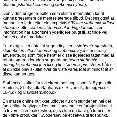
blandingsforhold cement
og
støbemix nyborg
.
Den viden bruger robotten som ekstra information for at
kunne præsentere de mest relaterede tilbud. Det ses også at
mennesker leder efter eksempelvis
500 liter støbemix
,
ildfast
støbemix
eller
cement støbemix blandingsforhold
. Den
information har algoritmen yderligere brugt til, at finde vej
forbi et utal af produkter.
For øvrigt viser data, at søgeudtrykkene
støbemix djursland
,
stolpebeton eller støbemix
og
støbemix vojens
er utrolig
anvendte, og som følge heraf er disse ligeledes taget med af
robot-søgeren foruden søgeordene
beton støbemix
mængde
,
støbemix jem fix
og
lip støbemix pris
. Vores håb er
at du ikke blev skuffet over de viste varer, idet at mindst ét af
disse kan bruges.
Støbemix skaffes fra folkekære netshops, som fx Bygma.dk,
Stark.dk, XL-Byg.dk, Bauhaus.dk, Silvan.dk, JemogFix.dk,
10-4.dk og DavidsenShop.dk.
En masse online butikker udlover nu om stunder en hel del
forskellige fragttyper. Den mest anvendte er for øjeblikket at
få leveret til en pakkeshop, og så kan du bare gå forbi efter
de købte produkter i Svogerslev på et selvvalgt tidspunkt.