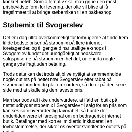
konkret beløb. Som alternativ skal man gribe den mest
prisbevidste form for levering, der ofte vil blive at få
fragtfirmaet til at bringe støbemixen til en pakkeshop.
Støbemix til Svogerslev
Det er i dag ultra overkommeligt for forbrugerne at finde frem
til de bedste priser på støbemix på flere internet
foretagender, og til gengæld har utallige e-shops i
Svogerslev fundet det uundgåeligt at nedskære
salgspriserne på støbemix en hel del, og endda nogle
gange yde fragt uden betaling.
Trods dette kan det trods alt blive nyttigt at sammenholde
nogle outlets på nettet nær Svogerslev efter rabat på
støbemix forinden du placerer ordren, så du er på den sikre
side med at skaffe sig den laveste pris.
Man bør trods alt ikke undervurdere, at ifald en butik på
nettet udbyder støbemix i Svogerslev til salg for en pris som
kan ses som overordentlig favorabel, så burde det
undertiden være et faresignal om en bedragerisk internet
butik. Betalinger med kort er imidlertid inkluderet i en
lovbestemmelse, der sikrer os overfor svindlende outlets på
nettet.