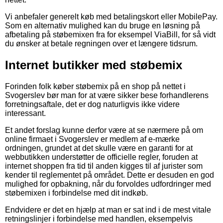
Vi anbefaler generelt køb med betalingskort eller MobilePay.
Som en alternativ mulighed kan du bruge en løsning på
afbetaling på støbemixen fra for eksempel ViaBill, for så vidt
du ønsker at betale regningen over et længere tidsrum.
Internet butikker med støbemix
Forinden folk køber støbemix på en shop på nettet i
Svogerslev bør man for at være sikker bese forhandlerens
forretningsaftale, det er dog naturligvis ikke videre
interessant.
Et andet forslag kunne derfor være at se nærmere på om
online firmaet i Svogerslev er medlem af e-mærke
ordningen, grundet at det skulle være en garanti for at
webbutikken understøtter de officielle regler, foruden at
internet shoppen fra tid til anden kigges til af jurister som
kender til reglementet på området. Dette er desuden en god
mulighed for opbakning, når du forvoldes udfordringer med
støbemixen i forbindelse med dit indkøb.
Endvidere er det en hjælp at man er sat ind i de mest vitale
retningslinjer i forbindelse med handlen, eksempelvis