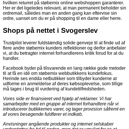
hvilken returret på støbemix online webshoppen garanterer.
Her er det ligeledes relevant, at man permanent beholder sin
ordremail, således man en anden gang kan eftervise sin
ordre, uanset om du er på shopping til en dame eller herre.
Shops på nettet i Svogerslev
Trustpilot leverer fuldstændig solide genveje til at finde ud af
flere andre støbemix kunders reflektioner og derfor anbefaler
vi, at du betragter internet forhandlerens kritik forud for at du
handler.
Facebook byder på tilsvarende en lang række gode metoder
til at få en idé om støbemix webbutikkens kundefokus.
Herinde ses endda netbutikker som tilbyder kunderne at
udforme en anmeldelse af deres købsoplevelse, som tillige
må tages i brug til vurdering af kundetilfredsheden.
Vores side er finansieret ved hjælp af reklamer. Vi har
samarbejder med en gruppe af internet forhandlere når vi
introducerer butikkernes varer, og tager provision såfremt en
af vores besøgende fuldfører et indkøb.
Anvisninger angående produkter og internet selskaber