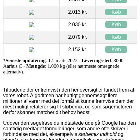
2.013 kr.
Køb
2.030 kr.
Køb
2.079 kr.
Køb
2.152 kr.
Køb
*
Seneste opdatering
: 17. marts 2022 -
Leveringssted
: 8000
Aarhus C -
Mængde
: 1.000 kg (eller nærmeste omregnede
alternativ).
Tilbudene der er fremvist i den her oversigt er fundet frem af
vores robot. Algoritmen har hurtigt gennemsøgt flere
millioner af varer med det formål at kunne fremvise dem der
mest muligt relaterer sig til støbemix, og som søgemotoren
derfor skønner matcher dit behov bedst.
Udover den søgefrase du indtastede ude på Google har den
samtidig medtaget formuleringer, som andre ofte skriver i
forbindelse med det, eksempelvis
støbemix indhold
og
bland selv støbemix
foruden søgeudtryk som
støbemix