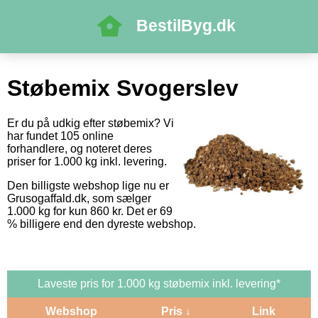
BestilByg.dk
Støbemix Svogerslev
Er du på udkig efter støbemix? Vi
har fundet 105 online
forhandlere, og noteret deres
priser for 1.000 kg inkl. levering.
Den billigste webshop lige nu er
Grusogaffald.dk, som sælger
1.000 kg for kun 860 kr. Det er 69
% billigere end den dyreste webshop.
Laveste pris for 1.000 kg støbemix inkl. levering*
Webshop
Pris ↓
Link