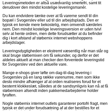
Leveringsmetoden er altså usædvanlig smertefri, samt tit
derudover den mindst kostelige leveringsmanér.
Du kan endvidere tænke over at få varerne sendt til din
bopæl i Svogerslev eller ud til din arbejdsplads. Den er
typisk en kende mere bekostelig, men omvendt særdeles
nem. Den mindst kostelige leveringsversion er uden tvivl
selv at hente ordren, men dette forudsætter at du befinder
dig i kort afstand af støbemix internet webshoppens
arbejdslager.
Leveringsdygtigheden er ekstremt væsentlig når man står og
skal bruge støbemixen om få sekunder, og derfor er det
aldeles aktuelt at man checker den forventede leveringstid
for Svogerslev ved den aktuelle vare.
Mange e-shops giver løfte om dag-til-dag levering i
Svogerslev på en lang række varenumre, men som ikke
desto mindre afhænger af at orden realiseres forud for et
bestemt klokkeslæt, således at de sandsynligvis kan nå at få
støbemixen afsendt inden pakkemedarbejderne holder
fyraften.
Nogle støbemix internet outlets garanterer portofri fragt, men
typisk er det under forudsætning af at der bestilles for et