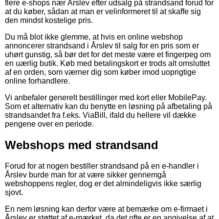
flere e-shops nær Årslev efter udsalg på strandsand forud for
at du køber, sådan at man er velinformeret til at skaffe sig
den mindst kostelige pris.
Du må blot ikke glemme, at hvis en online webshop
annoncerer strandsand i Årslev til salg for en pris som er
uhørt gunstig, så bør det for det meste være et fingerpeg om
en uærlig butik. Køb med betalingskort er trods alt omsluttet
af en orden, som værner dig som køber imod uoprigtige
online forhandlere.
Vi anbefaler generelt bestillinger med kort eller MobilePay.
Som et alternativ kan du benytte en løsning på afbetaling på
strandsandet fra f.eks. ViaBill, ifald du hellere vil dække
pengene over en periode.
Webshops med strandsand
Forud for at nogen bestiller strandsand på en e-handler i
Årslev burde man for at være sikker gennemgå
webshoppens regler, dog er det almindeligvis ikke særlig
sjovt.
En nem løsning kan derfor være at bemærke om e-firmaet i
Årslev er støttet af e-mærket, da det ofte er en angivelse af at