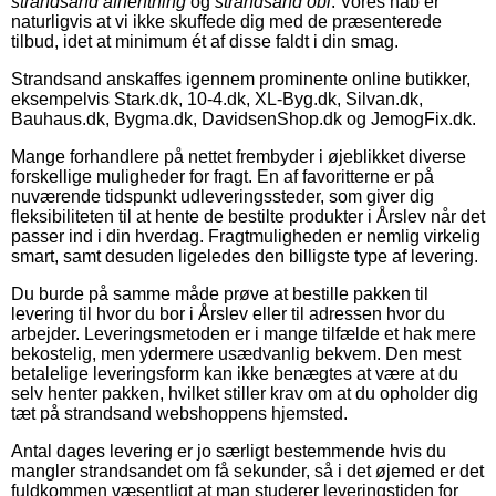
strandsand afhentning
og
strandsand obi
. Vores håb er
naturligvis at vi ikke skuffede dig med de præsenterede
tilbud, idet at minimum ét af disse faldt i din smag.
Strandsand anskaffes igennem prominente online butikker,
eksempelvis Stark.dk, 10-4.dk, XL-Byg.dk, Silvan.dk,
Bauhaus.dk, Bygma.dk, DavidsenShop.dk og JemogFix.dk.
Mange forhandlere på nettet frembyder i øjeblikket diverse
forskellige muligheder for fragt. En af favoritterne er på
nuværende tidspunkt udleveringssteder, som giver dig
fleksibiliteten til at hente de bestilte produkter i Årslev når det
passer ind i din hverdag. Fragtmuligheden er nemlig virkelig
smart, samt desuden ligeledes den billigste type af levering.
Du burde på samme måde prøve at bestille pakken til
levering til hvor du bor i Årslev eller til adressen hvor du
arbejder. Leveringsmetoden er i mange tilfælde et hak mere
bekostelig, men ydermere usædvanlig bekvem. Den mest
betalelige leveringsform kan ikke benægtes at være at du
selv henter pakken, hvilket stiller krav om at du opholder dig
tæt på strandsand webshoppens hjemsted.
Antal dages levering er jo særligt bestemmende hvis du
mangler strandsandet om få sekunder, så i det øjemed er det
fuldkommen væsentligt at man studerer leveringstiden for