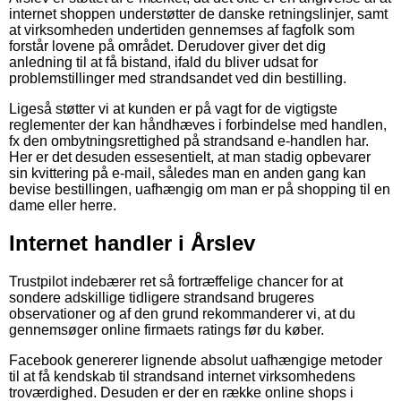
internet shoppen understøtter de danske retningslinjer, samt
at virksomheden undertiden gennemses af fagfolk som
forstår lovene på området. Derudover giver det dig
anledning til at få bistand, ifald du bliver udsat for
problemstillinger med strandsandet ved din bestilling.
Ligeså støtter vi at kunden er på vagt for de vigtigste
reglementer der kan håndhæves i forbindelse med handlen,
fx den ombytningsrettighed på strandsand e-handlen har.
Her er det desuden essesentielt, at man stadig opbevarer
sin kvittering på e-mail, således man en anden gang kan
bevise bestillingen, uafhængig om man er på shopping til en
dame eller herre.
Internet handler i Årslev
Trustpilot indebærer ret så fortræffelige chancer for at
sondere adskillige tidligere strandsand brugeres
observationer og af den grund rekommanderer vi, at du
gennemsøger online firmaets ratings før du køber.
Facebook genererer lignende absolut uafhængige metoder
til at få kendskab til strandsand internet virksomhedens
troværdighed. Desuden er der en række online shops i