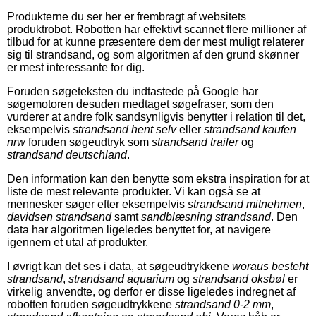
Produkterne du ser her er frembragt af websitets
produktrobot. Robotten har effektivt scannet flere millioner af
tilbud for at kunne præsentere dem der mest muligt relaterer
sig til strandsand, og som algoritmen af den grund skønner
er mest interessante for dig.
Foruden søgeteksten du indtastede på Google har
søgemotoren desuden medtaget søgefraser, som den
vurderer at andre folk sandsynligvis benytter i relation til det,
eksempelvis
strandsand hent selv
eller
strandsand kaufen
nrw
foruden søgeudtryk som
strandsand trailer
og
strandsand deutschland
.
Den information kan den benytte som ekstra inspiration for at
liste de mest relevante produkter. Vi kan også se at
mennesker søger efter eksempelvis
strandsand mitnehmen
,
davidsen strandsand
samt
sandblæsning strandsand
. Den
data har algoritmen ligeledes benyttet for, at navigere
igennem et utal af produkter.
I øvrigt kan det ses i data, at søgeudtrykkene
woraus besteht
strandsand
,
strandsand aquarium
og
strandsand oksbøl
er
virkelig anvendte, og derfor er disse ligeledes indregnet af
robotten foruden søgeudtrykkene
strandsand 0-2 mm
,