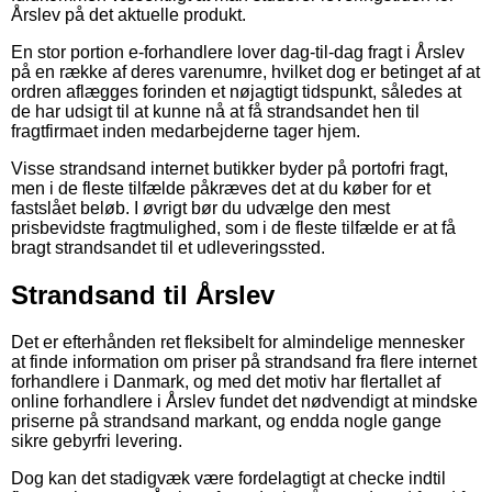
Årslev på det aktuelle produkt.
En stor portion e-forhandlere lover dag-til-dag fragt i Årslev
på en række af deres varenumre, hvilket dog er betinget af at
ordren aflægges forinden et nøjagtigt tidspunkt, således at
de har udsigt til at kunne nå at få strandsandet hen til
fragtfirmaet inden medarbejderne tager hjem.
Visse strandsand internet butikker byder på portofri fragt,
men i de fleste tilfælde påkræves det at du køber for et
fastslået beløb. I øvrigt bør du udvælge den mest
prisbevidste fragtmulighed, som i de fleste tilfælde er at få
bragt strandsandet til et udleveringssted.
Strandsand til Årslev
Det er efterhånden ret fleksibelt for almindelige mennesker
at finde information om priser på strandsand fra flere internet
forhandlere i Danmark, og med det motiv har flertallet af
online forhandlere i Årslev fundet det nødvendigt at mindske
priserne på strandsand markant, og endda nogle gange
sikre gebyrfri levering.
Dog kan det stadigvæk være fordelagtigt at checke indtil