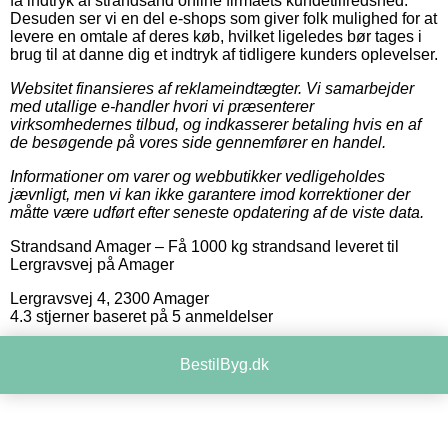
få indtryk af strandsand online firmaets kundetilfredshed.
Desuden ser vi en del e-shops som giver folk mulighed for at
levere en omtale af deres køb, hvilket ligeledes bør tages i
brug til at danne dig et indtryk af tidligere kunders oplevelser.
Websitet finansieres af reklameindtægter. Vi samarbejder
med utallige e-handler hvori vi præsenterer
virksomhedernes tilbud, og indkasserer betaling hvis en af
de besøgende på vores side gennemfører en handel.
Informationer om varer og webbutikker vedligeholdes
jævnligt, men vi kan ikke garantere imod korrektioner der
måtte være udført efter seneste opdatering af de viste data.
Strandsand Amager
–
Få 1000 kg strandsand leveret til
Lergravsvej på Amager
Lergravsvej 4
,
2300
Amager
4.3
stjerner baseret på
5
anmeldelser
BestilByg.dk