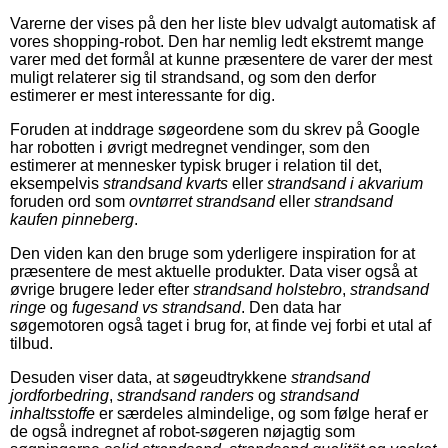
Varerne der vises på den her liste blev udvalgt automatisk af
vores shopping-robot. Den har nemlig ledt ekstremt mange
varer med det formål at kunne præsentere de varer der mest
muligt relaterer sig til strandsand, og som den derfor
estimerer er mest interessante for dig.
Foruden at inddrage søgeordene som du skrev på Google
har robotten i øvrigt medregnet vendinger, som den
estimerer at mennesker typisk bruger i relation til det,
eksempelvis
strandsand kvarts
eller
strandsand i akvarium
foruden ord som
ovntørret strandsand
eller
strandsand
kaufen pinneberg
.
Den viden kan den bruge som yderligere inspiration for at
præsentere de mest aktuelle produkter. Data viser også at
øvrige brugere leder efter
strandsand holstebro
,
strandsand
ringe
og
fugesand vs strandsand
. Den data har
søgemotoren også taget i brug for, at finde vej forbi et utal af
tilbud.
Desuden viser data, at søgeudtrykkene
strandsand
jordforbedring
,
strandsand randers
og
strandsand
inhaltsstoffe
er særdeles almindelige, og som følge heraf er
de også indregnet af robot-søgeren nøjagtig som