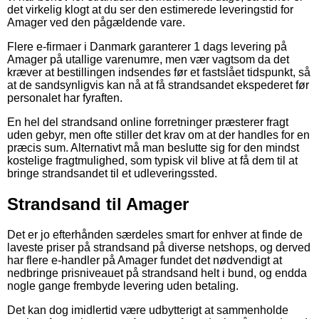
det virkelig klogt at du ser den estimerede leveringstid for
Amager ved den pågældende vare.
Flere e-firmaer i Danmark garanterer 1 dags levering på
Amager på utallige varenumre, men vær vagtsom da det
kræver at bestillingen indsendes før et fastslået tidspunkt, så
at de sandsynligvis kan nå at få strandsandet ekspederet før
personalet har fyraften.
En hel del strandsand online forretninger præsterer fragt
uden gebyr, men ofte stiller det krav om at der handles for en
præcis sum. Alternativt må man beslutte sig for den mindst
kostelige fragtmulighed, som typisk vil blive at få dem til at
bringe strandsandet til et udleveringssted.
Strandsand til Amager
Det er jo efterhånden særdeles smart for enhver at finde de
laveste priser på strandsand på diverse netshops, og derved
har flere e-handler på Amager fundet det nødvendigt at
nedbringe prisniveauet på strandsand helt i bund, og endda
nogle gange frembyde levering uden betaling.
Det kan dog imidlertid være udbytterigt at sammenholde