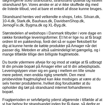
søgningerne
solid strandsand
,
strandsand qualität
og
vasket
strandsand fyn
. Vores ønske er at vi ikke skuffede dig med
de listede tilbud, ved at bare et enkelt af disse kunne bruges.
Strandsand hentes ved velkendte e-shops, f.eks. Silvan.dk,
10-4.dk, Stark.dk, Bauhaus.dk, DavidsenShop.dk,
JemogFix.dk, Bygma.dk og XL-Byg.dk.
Størstedelen af webshops i Danmark tilbyder i vore dage en
række forskellige leveringsformer. Et hit er lige nu at få bragt
ordren til en pakkeshop, fordi det så er super fleksibelt for
dig at kunne hente de købte produkter på Amager når det
passer dig. Metoden er altså ualmindeligt let gængelig, og i
mange tilfælde tillige den billigste fragtmetode.
Du burde ydermere afveje for og imod at vælge at få udbragt
til din private bopæl på Amager eller ud til din arbejdsplads.
Leveringstypen viser sig en gang i mellem en lille smule
mere pebret, men endda rigtig smertefri. Den mest
prisbevidste fragtmulighed kan ikke modsiges at være at du
selv henter produkterne, hvilket dog forudsætter at du
opholder dig tæt på strandsand internet forhandlerens
bopæl.
Fragtperioden er selvfølgelig yderst afgørende i tilfælde af at
vi har behov for strandsandet inden for få dage, så derfor er