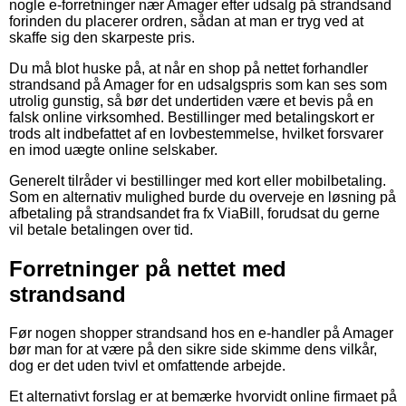
nogle e-forretninger nær Amager efter udsalg på strandsand
forinden du placerer ordren, sådan at man er tryg ved at
skaffe sig den skarpeste pris.
Du må blot huske på, at når en shop på nettet forhandler
strandsand på Amager for en udsalgspris som kan ses som
utrolig gunstig, så bør det undertiden være et bevis på en
falsk online virksomhed. Bestillinger med betalingskort er
trods alt indbefattet af en lovbestemmelse, hvilket forsvarer
en imod uægte online selskaber.
Generelt tilråder vi bestillinger med kort eller mobilbetaling.
Som en alternativ mulighed burde du overveje en løsning på
afbetaling på strandsandet fra fx ViaBill, forudsat du gerne
vil betale betalingen over tid.
Forretninger på nettet med
strandsand
Før nogen shopper strandsand hos en e-handler på Amager
bør man for at være på den sikre side skimme dens vilkår,
dog er det uden tvivl et omfattende arbejde.
Et alternativt forslag er at bemærke hvorvidt online firmaet på