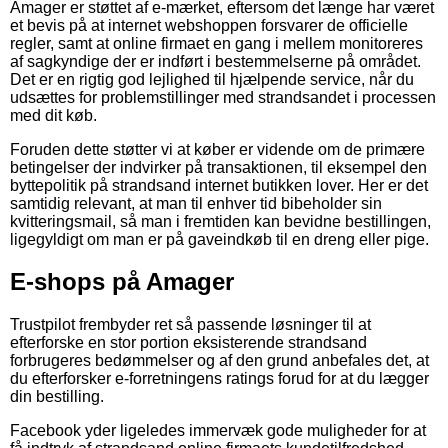
Amager er støttet af e-mærket, eftersom det længe har været
et bevis på at internet webshoppen forsvarer de officielle
regler, samt at online firmaet en gang i mellem monitoreres
af sagkyndige der er indført i bestemmelserne på området.
Det er en rigtig god lejlighed til hjælpende service, når du
udsættes for problemstillinger med strandsandet i processen
med dit køb.
Foruden dette støtter vi at køber er vidende om de primære
betingelser der indvirker på transaktionen, til eksempel den
byttepolitik på strandsand internet butikken lover. Her er det
samtidig relevant, at man til enhver tid bibeholder sin
kvitteringsmail, så man i fremtiden kan bevidne bestillingen,
ligegyldigt om man er på gaveindkøb til en dreng eller pige.
E-shops på Amager
Trustpilot frembyder ret så passende løsninger til at
efterforske en stor portion eksisterende strandsand
forbrugeres bedømmelser og af den grund anbefales det, at
du efterforsker e-forretningens ratings forud for at du lægger
din bestilling.
Facebook yder ligeledes immervæk gode muligheder for at