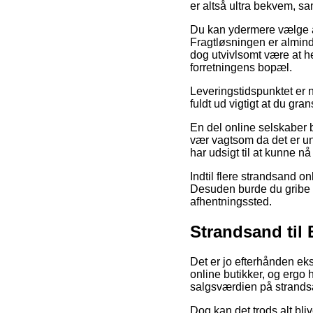
er altså ultra bekvem, s
Du kan ydermere vælge at 
Fragtløsningen er alminde
dog utvivlsomt være at he
forretningens bopæl.
Leveringstidspunktet er 
fuldt ud vigtigt at du g
En del online selskaber
vær vagtsom da det er und
har udsigt til at kunne nå
Indtil flere strandsand on
Desuden burde du gribe den
afhentningssted.
Strandsand til
Det er jo efterhånden ek
online butikker, og ergo 
salgsværdien på strandsa
Dog kan det trods alt b