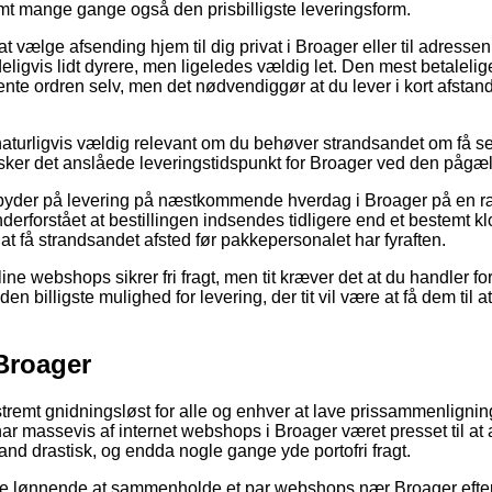
amt mange gange også den prisbilligste leveringsform.
vælge afsending hjem til dig privat i Broager eller til adressen 
ligvis lidt dyrere, men ligeledes vældig let. Den mest betalelig
nte ordren selv, men det nødvendiggør at du lever i kort afstan
naturligvis vældig relevant om du behøver strandsandet om få se
ransker det anslåede leveringstidspunkt for Broager ved den pågæ
 byder på levering på næstkommende hverdag i Broager på en 
erforstået at bestillingen indsendes tidligere end et bestemt k
 at få strandsandet afsted før pakkepersonalet har fyraften.
line webshops sikrer fri fragt, men tit kræver det at du handler f
 billigste mulighed for levering, der tit vil være at få dem til at
 Broager
stremt gnidningsløst for alle og enhver at lave prissammenlignin
har massevis af internet webshops i Broager været presset til at
nd drastisk, og endda nogle gange yde portofri fragt.
live lønnende at sammenholde et par webshops nær Broager efte