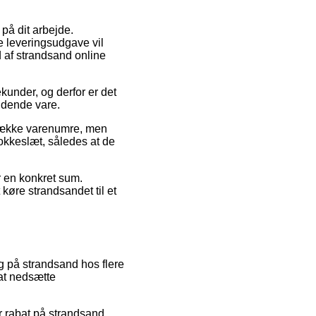
på dit arbejde.
e leveringsudgave vil
d af strandsand online
kunder, og derfor er det
ldende vare.
række varenumre, men
lokkeslæt, således at de
or en konkret sum.
 køre strandsandet til et
g på strandsand hos flere
 at nedsætte
r rabat på strandsand