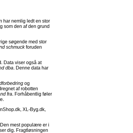
 har nemlig ledt en stor
 og som den af den grund
vrige søgende med stor
and schmuck
foruden
d. Data viser også at
nd dba
. Denne data har
dforbedring
og
regnet af robotten
nd fra
. Forhåbentlig føler
e.
enShop.dk, XL-Byg.dk,
t. Den mest populære er i
sser dig. Fragtløsningen