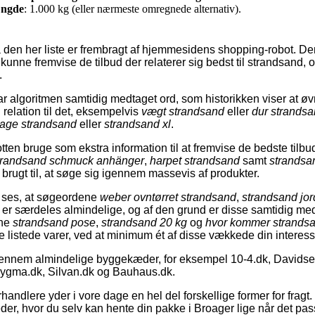
ngde
: 1.000 kg (eller nærmeste omregnede alternativ).
 den her liste er frembragt af hjemmesidens shopping-robot. Den
kunne fremvise de tilbud der relaterer sig bedst til strandsand,
.
r algoritmen samtidig medtaget ord, som historikken viser at ø
 relation til det, eksempelvis
vægt strandsand
eller
dur strands
age strandsand
eller
strandsand xl
.
ten bruge som ekstra information til at fremvise de bedste tilbu
trandsand schmuck anhänger
,
harpet strandsand
samt
strandsa
brugt til, at søge sig igennem massevis af produkter.
a ses, at søgeordene
weber ovntørret strandsand
,
strandsand jor
er særdeles almindelige, og af den grund er disse samtidig med
rne
strandsand pose
,
strandsand 20 kg
og
hvor kommer strandsa
de listede varer, ved at minimum ét af disse vækkede din interess
ennem almindelige byggekæder, for eksempel 10-4.dk, Davids
Bygma.dk, Silvan.dk og Bauhaus.dk.
rhandlere yder i vore dage en hel del forskellige former for frag
der, hvor du selv kan hente din pakke i Broager lige når det pa