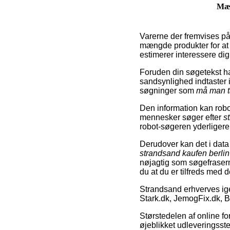
Mæ
Varerne der fremvises på
mængde produkter for at 
estimerer interessere dig
Foruden din søgetekst ha
sandsynlighed indtaster i
søgninger som
må man t
Den information kan robot
mennesker søger efter
s
robot-søgeren yderligere 
Derudover kan det i dat
strandsand kaufen berlin
nøjagtig som søgefrase
du at du er tilfreds med 
Strandsand erhverves ig
Stark.dk, JemogFix.dk, 
Størstedelen af online fo
øjeblikket udleveringsste