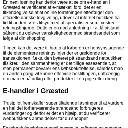
En nem løsning kan derfor være at se om e-handlen i
Græsted er verificeret af e-mærket, fordi det er en
tilkendegivelse af at online forretningen efterfølger den
officielle danske lovgivning, udover at internet butikken fra
tid til anden føres tilsyn med af specialister som mestrer
retningslinjerne. Dette er en god anledning til at få bistand,
såfremt du oplever vanskeligheder med strandsandet som
følge af din shopping.
Tilmed kan det være til hjælp at køberen er hensynstagende
til de elementære retningslinjer der er gældende for
transaktionen, f.eks. den bytteret på strandsand netbutikken
tilsikrer. I den sammenhæng er det tillige essesentielt, at
man permanent bevarer ens købsbekræftelse, således man
en anden gang vil kunne eftervise bestillingen, uafhængig
om man er på udkig efter produkter til en pige eller dreng.
E-handler i Græsted
Trustpilot fremskaffer super tiltalende løsninger til at vurdere
en hel del forhenværende strandsand forbrugeres
vurderinger og derfor er det en hjælp, at du verificerer
webbutikkens anmeldelser før du shopper.