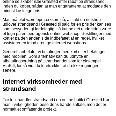
online selskaber nær Græsted efter rabat på strandsand
inden du køber, sådan at man er garanteret at modtage den
mindst kostelige pris.
Man må blot være opmærksom på, at ifald en netshop
udlover strandsand i Græsted til salg for en pris der kan ses
som besynderligt fordelagtig, så kunne det undertiden være
et tegn på en bedragerisk online webshop. Bestillinger med
kort er på den anden side indbefattet af en regel, hvilket
assisterer en imod uærlige internet webshops.
Generelt anbefaler vi betalinger med kort eller betalinger
med mobilen. Som alternativ kan du udnytte en
afbetalingsordning på strandsandet som for eksempel
ViaBill, for så vidt du foretrækker at dække regningen
senere.
Internet virksomheder med
strandsand
Før folk handler strandsand i en online butik i Græsted bør
man i virkeligheden bese dens handelsaftale, men det er
normalt et omfattende projekt.