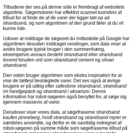
Tilbudene der ses på denne side er frembragt af websitets
algoritme. Søgemotoren har effektivt scannet tusindvis af
tilbud for at finde de af de varer der ligger tæt op ad
strandsand, og som algoritmen af den grund føler at du vil
kunne lide.
Udover at inddrage de søgeord du indtastede på Google har
algoritmen desuden inddraget vendinger, som data viser at
andre brugere typisk bruger i den sammenhæng,
eksempelvis
woraus besteht strandsand
eller
strandsand
leveret
foruden ord som
strandsand cement
og
silvan
strandsand
.
Den viden bruger algoritmen som ekstra inspiration for at
vise de tættest beslægtede varer. Det ses også at øvrige
brugere er på udkig efter
safestone strandsand
,
strandsand
im handgepäck
og
strandsand i akvarium
. Denne
information har robot-søgeren også benyttet for, at søge sig
igennem massevis af varer.
Derudover viser vores data, at søgefraserne
strandsand
kaufen pinneberg
,
hvidt strandsand
og
strandsand myrer
er
særdeles anvendte, og derfor er de samtidig indregnet af
robot-søgeren på samme måde som søgefraserne
tilbud på