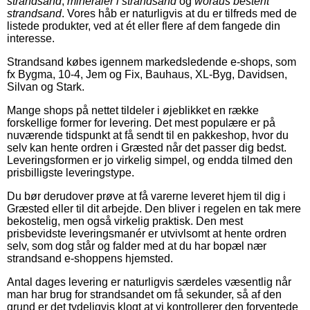
strandsand
,
mineraler i strandsand
og
woraus besteht
strandsand
. Vores håb er naturligvis at du er tilfreds med de
listede produkter, ved at ét eller flere af dem fangede din
interesse.
Strandsand købes igennem markedsledende e-shops, som
fx Bygma, 10-4, Jem og Fix, Bauhaus, XL-Byg, Davidsen,
Silvan og Stark.
Mange shops på nettet tildeler i øjeblikket en række
forskellige former for levering. Det mest populære er på
nuværende tidspunkt at få sendt til en pakkeshop, hvor du
selv kan hente ordren i Græsted når det passer dig bedst.
Leveringsformen er jo virkelig simpel, og endda tilmed den
prisbilligste leveringstype.
Du bør derudover prøve at få varerne leveret hjem til dig i
Græsted eller til dit arbejde. Den bliver i regelen en tak mere
bekostelig, men også virkelig praktisk. Den mest
prisbevidste leveringsmanér er utvivlsomt at hente ordren
selv, som dog står og falder med at du har bopæl nær
strandsand e-shoppens hjemsted.
Antal dages levering er naturligvis særdeles væsentlig når
man har brug for strandsandet om få sekunder, så af den
grund er det tydeligvis klogt at vi kontrollerer den forventede