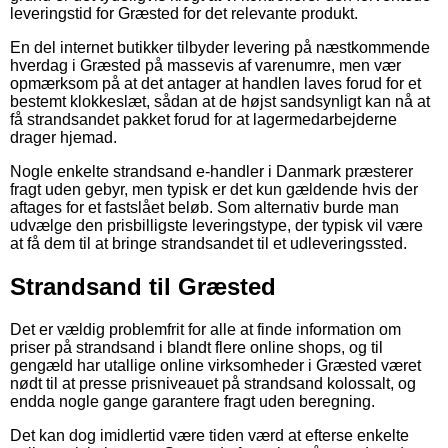
leveringstid for Græsted for det relevante produkt.
En del internet butikker tilbyder levering på næstkommende
hverdag i Græsted på massevis af varenumre, men vær
opmærksom på at det antager at handlen laves forud for et
bestemt klokkeslæt, sådan at de højst sandsynligt kan nå at
få strandsandet pakket forud for at lagermedarbejderne
drager hjemad.
Nogle enkelte strandsand e-handler i Danmark præsterer
fragt uden gebyr, men typisk er det kun gældende hvis der
aftages for et fastslået beløb. Som alternativ burde man
udvælge den prisbilligste leveringstype, der typisk vil være
at få dem til at bringe strandsandet til et udleveringssted.
Strandsand til Græsted
Det er vældig problemfrit for alle at finde information om
priser på strandsand i blandt flere online shops, og til
gengæld har utallige online virksomheder i Græsted været
nødt til at presse prisniveauet på strandsand kolossalt, og
endda nogle gange garantere fragt uden beregning.
Det kan dog imidlertid være tiden værd at efterse enkelte