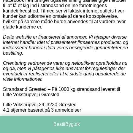
Facebook frembringer også temmelig uafhængige metoder
til at få et kig ind i strandsand online forretningens
kundetilfredshed. Tilmed ser vi faktisk internet outlets hvor
kunder kan udforme en omtale af deres købsoplevelse,
hvilket på samme måde burde anvendes til at vurdere hvor
glade kunderne er.
Dette website er finansieret af annoncer. Vi hjælper diverse
internet handler idet vi præsenterer firmaernes produkter, og
indkasserer honorar ifald vores besøgende gennemfører en
bestilling.
Orientering vedrørende varer og netbutikker opretholdes nu
og da, men vi påtager os ikke ansvaret for reguleringer der
eventuelt er realiseret efter at vi sidste gang opdaterede de
viste informationer.
Strandsand Græsted
–
Få 1000 kg strandsand leveret til
Lille Vokstrupvej i Græsted
Lille Vokstrupvej 29
,
3230
Græsted
4.1
stjerner baseret på
3
anmeldelser
BestilByg.dk