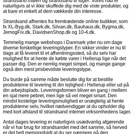
strandsand malen
og
strandsand til fuger
. Vores håb er
naturligvis at vi ikke skuffede dig med de viste produkter, og
at bare et enkelt af dem vækkede din interesse.
Strandsand afhentes fra fremtrædende online butikker, som
fx XL-Byg.dk, Stark.dk, Silvan.dk, Bauhaus.dk, Bygma.dk,
JemogFix.dk, DavidsenShop.dk og 10-4.dk.
Temmelig mange webshops i Danmark yder nu om dage
diverse forskellige leveringstyper. En sikker vinder er nu til
dags at få leveret til et afhentningssted, så du selv har
mulighed for at hente de købte varer i Hellerup lige når det
passer dig. Den er nemlig meget simpel, og mange gange
også den mest prisbevidste leveringstype.
Du burde på samme måde beslutte dig for at bestille
produkterne til levering til din lejlighed i Hellerup eller ud på
din arbejdsplads. Leveringsformen bliver en gang i mellem
en sjat mere pebret, men lige så vel meget smart. Den
mindst kostelige leveringsmulighed er unægtelig at hente
produkterne selv, hvilket nødvendiggør at du opholder dig
med kort afstand til strandsand internet virksomhedens lager.
Antal dages levering er naturligvis usædvanlig afgørende
når vi har brug for strandsandet med det samme, så herved
er det helt meningsfuldt at du ser nærmere på den