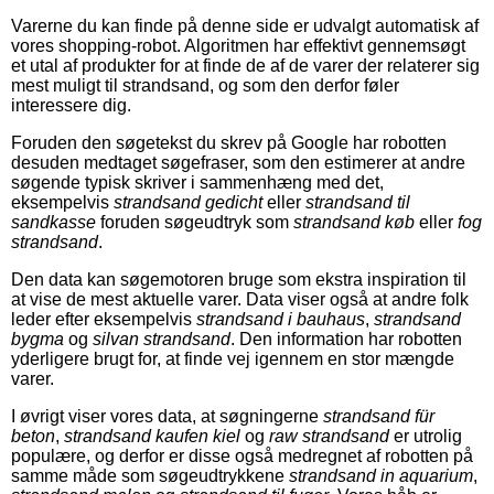
Varerne du kan finde på denne side er udvalgt automatisk af
vores shopping-robot. Algoritmen har effektivt gennemsøgt
et utal af produkter for at finde de af de varer der relaterer sig
mest muligt til strandsand, og som den derfor føler
interessere dig.
Foruden den søgetekst du skrev på Google har robotten
desuden medtaget søgefraser, som den estimerer at andre
søgende typisk skriver i sammenhæng med det,
eksempelvis
strandsand gedicht
eller
strandsand til
sandkasse
foruden søgeudtryk som
strandsand køb
eller
fog
strandsand
.
Den data kan søgemotoren bruge som ekstra inspiration til
at vise de mest aktuelle varer. Data viser også at andre folk
leder efter eksempelvis
strandsand i bauhaus
,
strandsand
bygma
og
silvan strandsand
. Den information har robotten
yderligere brugt for, at finde vej igennem en stor mængde
varer.
I øvrigt viser vores data, at søgningerne
strandsand für
beton
,
strandsand kaufen kiel
og
raw strandsand
er utrolig
populære, og derfor er disse også medregnet af robotten på
samme måde som søgeudtrykkene
strandsand in aquarium
,