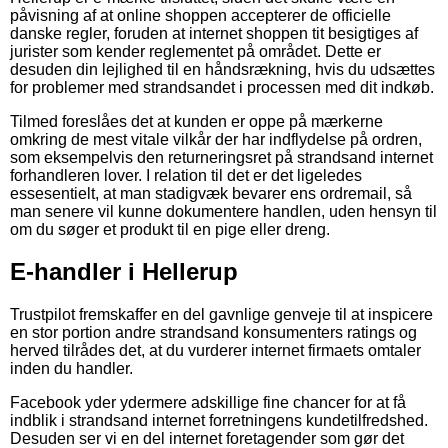
påvisning af at online shoppen accepterer de officielle
danske regler, foruden at internet shoppen tit besigtiges af
jurister som kender reglementet på området. Dette er
desuden din lejlighed til en håndsrækning, hvis du udsættes
for problemer med strandsandet i processen med dit indkøb.
Tilmed foreslåes det at kunden er oppe på mærkerne
omkring de mest vitale vilkår der har indflydelse på ordren,
som eksempelvis den returneringsret på strandsand internet
forhandleren lover. I relation til det er det ligeledes
essesentielt, at man stadigvæk bevarer ens ordremail, så
man senere vil kunne dokumentere handlen, uden hensyn til
om du søger et produkt til en pige eller dreng.
E-handler i Hellerup
Trustpilot fremskaffer en del gavnlige genveje til at inspicere
en stor portion andre strandsand konsumenters ratings og
herved tilrådes det, at du vurderer internet firmaets omtaler
inden du handler.
Facebook yder ydermere adskillige fine chancer for at få
indblik i strandsand internet forretningens kundetilfredshed.
Desuden ser vi en del internet foretagender som gør det