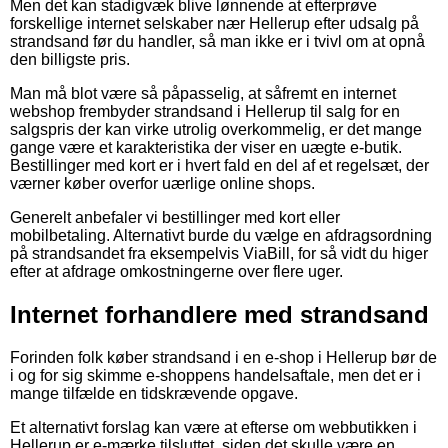
Men det kan stadigvæk blive lønnende at efterprøve
forskellige internet selskaber nær Hellerup efter udsalg på
strandsand før du handler, så man ikke er i tvivl om at opnå
den billigste pris.
Man må blot være så påpasselig, at såfremt en internet
webshop frembyder strandsand i Hellerup til salg for en
salgspris der kan virke utrolig overkommelig, er det mange
gange være et karakteristika der viser en uægte e-butik.
Bestillinger med kort er i hvert fald en del af et regelsæt, der
værner køber overfor uærlige online shops.
Generelt anbefaler vi bestillinger med kort eller
mobilbetaling. Alternativt burde du vælge en afdragsordning
på strandsandet fra eksempelvis ViaBill, for så vidt du higer
efter at afdrage omkostningerne over flere uger.
Internet forhandlere med strandsand
Forinden folk køber strandsand i en e-shop i Hellerup bør de
i og for sig skimme e-shoppens handelsaftale, men det er i
mange tilfælde en tidskrævende opgave.
Et alternativt forslag kan være at efterse om webbutikken i
Hellerup er e-mærke tilsluttet, siden det skulle være en