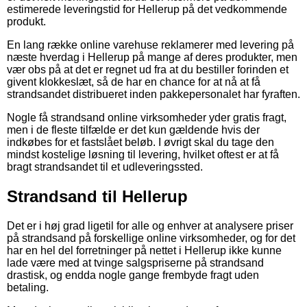
estimerede leveringstid for Hellerup på det vedkommende
produkt.
En lang række online varehuse reklamerer med levering på
næste hverdag i Hellerup på mange af deres produkter, men
vær obs på at det er regnet ud fra at du bestiller forinden et
givent klokkeslæt, så de har en chance for at nå at få
strandsandet distribueret inden pakkepersonalet har fyraften.
Nogle få strandsand online virksomheder yder gratis fragt,
men i de fleste tilfælde er det kun gældende hvis der
indkøbes for et fastslået beløb. I øvrigt skal du tage den
mindst kostelige løsning til levering, hvilket oftest er at få
bragt strandsandet til et udleveringssted.
Strandsand til Hellerup
Det er i høj grad ligetil for alle og enhver at analysere priser
på strandsand på forskellige online virksomheder, og for det
har en hel del forretninger på nettet i Hellerup ikke kunne
lade være med at tvinge salgspriserne på strandsand
drastisk, og endda nogle gange frembyde fragt uden
betaling.