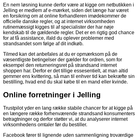
En nem løsning kunne derfor være at kigge om netbutikken i
Jelling er medlem af e-mærket, siden det længe har været
en forsikring om at online forhandleren imødekommer de
officielle danske regler, og at internet virksomheden
rutinemæssigt kigges til af specialister der har nøje
kendskab til de gældende regler. Det er en rigtig god chance
for at få assistance, ifald du oplever problemer med
strandsandet som følge af dit indkøb.
Tilmed kan det anbefales at du er opmærksom på de
væsentligste betingelser der gælder for ordren, som for
eksempel den returneringsret på strandsand internet
shoppen har. Derfor er det tillige essesentielt, at man altid
gemmer ens kvittering, så man til enhver tid kan bekræfte sin
bestilling, hvad end du skal købe til en mand eller kvinde.
Online forretninger i Jelling
Trustpilot yder en lang række stabile chancer for at kigge på
en længere række forhenværende strandsand konsumenters
betragtninger og derfor støtter vi, at du analyserer internet
virksomhedens omtaler før du bestiller.
Facebook fører til lignende uden sammenligning troværdige