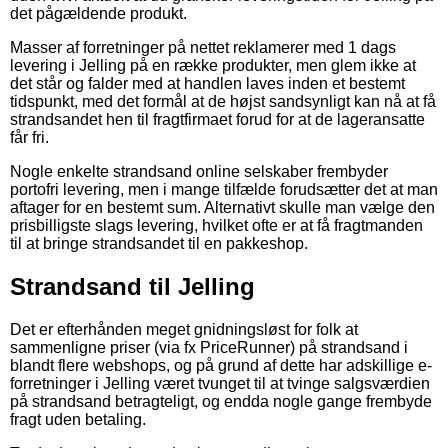
det pågældende produkt.
Masser af forretninger på nettet reklamerer med 1 dags
levering i Jelling på en række produkter, men glem ikke at
det står og falder med at handlen laves inden et bestemt
tidspunkt, med det formål at de højst sandsynligt kan nå at få
strandsandet hen til fragtfirmaet forud for at de lageransatte
får fri.
Nogle enkelte strandsand online selskaber frembyder
portofri levering, men i mange tilfælde forudsætter det at man
aftager for en bestemt sum. Alternativt skulle man vælge den
prisbilligste slags levering, hvilket ofte er at få fragtmanden
til at bringe strandsandet til en pakkeshop.
Strandsand til Jelling
Det er efterhånden meget gnidningsløst for folk at
sammenligne priser (via fx PriceRunner) på strandsand i
blandt flere webshops, og på grund af dette har adskillige e-
forretninger i Jelling været tvunget til at tvinge salgsværdien
på strandsand betragteligt, og endda nogle gange frembyde
fragt uden betaling.