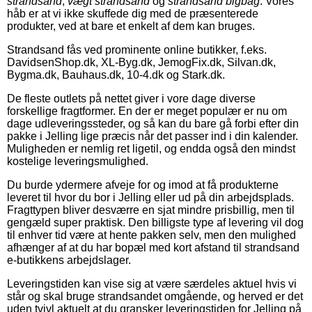
strandsand
,
vægt strandsand
og
strandsand bigbag
. Vores
håb er at vi ikke skuffede dig med de præsenterede
produkter, ved at bare et enkelt af dem kan bruges.
Strandsand fås ved prominente online butikker, f.eks.
DavidsenShop.dk, XL-Byg.dk, JemogFix.dk, Silvan.dk,
Bygma.dk, Bauhaus.dk, 10-4.dk og Stark.dk.
De fleste outlets på nettet giver i vore dage diverse
forskellige fragtformer. En der er meget populær er nu om
dage udleveringssteder, og så kan du bare gå forbi efter din
pakke i Jelling lige præcis når det passer ind i din kalender.
Muligheden er nemlig ret ligetil, og endda også den mindst
kostelige leveringsmulighed.
Du burde ydermere afveje for og imod at få produkterne
leveret til hvor du bor i Jelling eller ud på din arbejdsplads.
Fragttypen bliver desværre en sjat mindre prisbillig, men til
gengæld super praktisk. Den billigste type af levering vil dog
til enhver tid være at hente pakken selv, men den mulighed
afhænger af at du har bopæl med kort afstand til strandsand
e-butikkens arbejdslager.
Leveringstiden kan vise sig at være særdeles aktuel hvis vi
står og skal bruge strandsandet omgående, og herved er det
uden tvivl aktuelt at du gransker leveringstiden for Jelling på