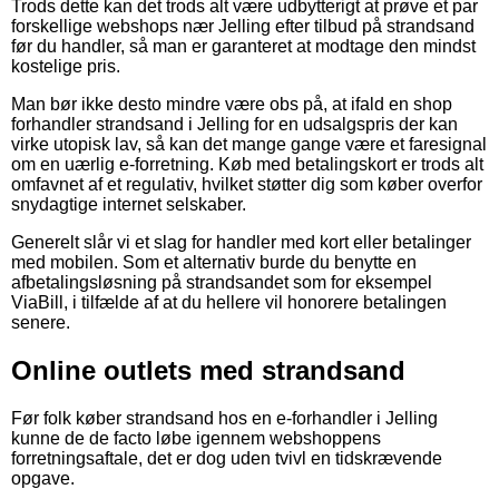
Trods dette kan det trods alt være udbytterigt at prøve et par
forskellige webshops nær Jelling efter tilbud på strandsand
før du handler, så man er garanteret at modtage den mindst
kostelige pris.
Man bør ikke desto mindre være obs på, at ifald en shop
forhandler strandsand i Jelling for en udsalgspris der kan
virke utopisk lav, så kan det mange gange være et faresignal
om en uærlig e-forretning. Køb med betalingskort er trods alt
omfavnet af et regulativ, hvilket støtter dig som køber overfor
snydagtige internet selskaber.
Generelt slår vi et slag for handler med kort eller betalinger
med mobilen. Som et alternativ burde du benytte en
afbetalingsløsning på strandsandet som for eksempel
ViaBill, i tilfælde af at du hellere vil honorere betalingen
senere.
Online outlets med strandsand
Før folk køber strandsand hos en e-forhandler i Jelling
kunne de de facto løbe igennem webshoppens
forretningsaftale, det er dog uden tvivl en tidskrævende
opgave.