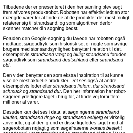
Tilbudene der er præsenteret i den her samling blev søgt
frem af vores produktrobot. Robotten har effektivt ledt en stor
mængde varer for at finde de af de produkter der mest muligt
relaterer sig til strandsand, og som algoritmen derfor
skønner matcher din søgning bedst.
Foruden den Google-søgning du lavede har robotten også
medtaget søgeudtryk, som historisk set er nogle som øvrige
brugere med stor sandsynlighed benytter i relation til det,
eksempelvis
strandsand vægt
og
billigt strandsand
foruden
søgeudtryk som
strandsand deutschland
eller
strandsand
obi
.
Den viden benytter den som ekstra inspiration til at kunne
vise de mest aktuelle produkter. Det ses også at andre
eksempelvis leder efter
strandsand liefern
,
dur strandsand
schmuck
og
strandsand dur
. Den her information har robot-
søgeren yderligere taget i brug for, at finde vej forbi flere
millioner af varer.
Desuden kan det ses i data, at søgningerne
strandsand
kaufen
,
strandsand ringe
og
strandsand esbjerg
er virkelig
anvendte, og af den grund er disse ligeledes taget med af
søgerobotten nøjagtig som søgefraserne
woraus besteht