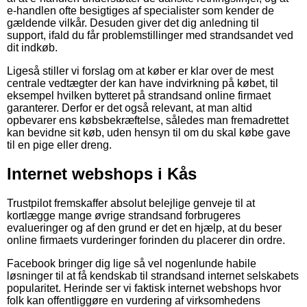
e-handlen ofte besigtiges af specialister som kender de
gældende vilkår. Desuden giver det dig anledning til
support, ifald du får problemstillinger med strandsandet ved
dit indkøb.
Ligeså stiller vi forslag om at køber er klar over de mest
centrale vedtægter der kan have indvirkning på købet, til
eksempel hvilken bytteret på strandsand online firmaet
garanterer. Derfor er det også relevant, at man altid
opbevarer ens købsbekræftelse, således man fremadrettet
kan bevidne sit køb, uden hensyn til om du skal købe gave
til en pige eller dreng.
Internet webshops i Kås
Trustpilot fremskaffer absolut belejlige genveje til at
kortlægge mange øvrige strandsand forbrugeres
evalueringer og af den grund er det en hjælp, at du beser
online firmaets vurderinger forinden du placerer din ordre.
Facebook bringer dig lige så vel nogenlunde habile
løsninger til at få kendskab til strandsand internet selskabets
popularitet. Herinde ser vi faktisk internet webshops hvor
folk kan offentliggøre en vurdering af virksomhedens