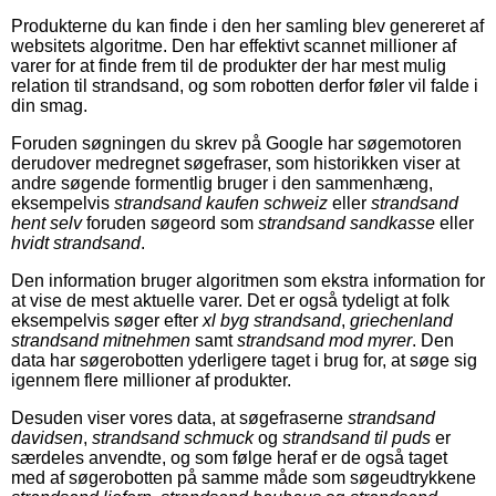
Produkterne du kan finde i den her samling blev genereret af
websitets algoritme. Den har effektivt scannet millioner af
varer for at finde frem til de produkter der har mest mulig
relation til strandsand, og som robotten derfor føler vil falde i
din smag.
Foruden søgningen du skrev på Google har søgemotoren
derudover medregnet søgefraser, som historikken viser at
andre søgende formentlig bruger i den sammenhæng,
eksempelvis
strandsand kaufen schweiz
eller
strandsand
hent selv
foruden søgeord som
strandsand sandkasse
eller
hvidt strandsand
.
Den information bruger algoritmen som ekstra information for
at vise de mest aktuelle varer. Det er også tydeligt at folk
eksempelvis søger efter
xl byg strandsand
,
griechenland
strandsand mitnehmen
samt
strandsand mod myrer
. Den
data har søgerobotten yderligere taget i brug for, at søge sig
igennem flere millioner af produkter.
Desuden viser vores data, at søgefraserne
strandsand
davidsen
,
strandsand schmuck
og
strandsand til puds
er
særdeles anvendte, og som følge heraf er de også taget
med af søgerobotten på samme måde som søgeudtrykkene