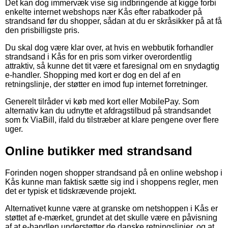
Det kan dog immervæk vise sig indbringende at kigge forbi
enkelte internet webshops nær Kås efter rabatkoder på
strandsand før du shopper, sådan at du er skråsikker på at få
den prisbilligste pris.
Du skal dog være klar over, at hvis en webbutik forhandler
strandsand i Kås for en pris som virker overordentlig
attraktiv, så kunne det tit være et faresignal om en snydagtig
e-handler. Shopping med kort er dog en del af en
retningslinje, der støtter en imod fup internet forretninger.
Generelt tilråder vi køb med kort eller MobilePay. Som
alternativ kan du udnytte et afdragstilbud på strandsandet
som fx ViaBill, ifald du tilstræber at klare pengene over flere
uger.
Online butikker med strandsand
Forinden nogen shopper strandsand på en online webshop i
Kås kunne man faktisk sætte sig ind i shoppens regler, men
det er typisk et tidskrævende projekt.
Alternativet kunne være at granske om netshoppen i Kås er
støttet af e-mærket, grundet at det skulle være en påvisning
af at e-handlen understøtter de danske retningslinjer, og at