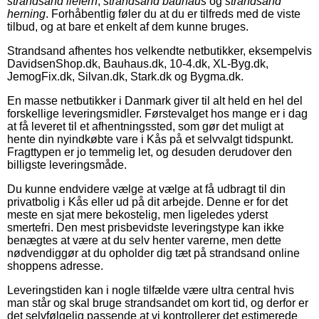
strandsand liefern
,
strandsand bauhaus
og
strandsand
herning
. Forhåbentlig føler du at du er tilfreds med de viste
tilbud, og at bare et enkelt af dem kunne bruges.
Strandsand afhentes hos velkendte netbutikker, eksempelvis
DavidsenShop.dk, Bauhaus.dk, 10-4.dk, XL-Byg.dk,
JemogFix.dk, Silvan.dk, Stark.dk og Bygma.dk.
En masse netbutikker i Danmark giver til alt held en hel del
forskellige leveringsmidler. Førstevalget hos mange er i dag
at få leveret til et afhentningssted, som gør det muligt at
hente din nyindkøbte vare i Kås på et selvvalgt tidspunkt.
Fragttypen er jo temmelig let, og desuden derudover den
billigste leveringsmåde.
Du kunne endvidere vælge at vælge at få udbragt til din
privatbolig i Kås eller ud på dit arbejde. Denne er for det
meste en sjat mere bekostelig, men ligeledes yderst
smertefri. Den mest prisbevidste leveringstype kan ikke
benægtes at være at du selv henter varerne, men dette
nødvendiggør at du opholder dig tæt på strandsand online
shoppens adresse.
Leveringstiden kan i nogle tilfælde være ultra central hvis
man står og skal bruge strandsandet om kort tid, og derfor er
det selvfølgelig passende at vi kontrollerer det estimerede