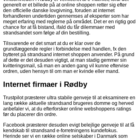
generelt er et billede på at online shoppen retter sig efter
den officielle danske lovgivning, foruden at internet
forhandleren undertiden gennemses af eksperter som har
meget erfaring med reglerne på området. Det er en rigtig god
chance for at få bistand, ifald du får dilemmaer med
strandsandet som følge af din bestilling.
Tilsvarende er det smart at du er klar over de
grundlæggende regler i forbindelse med handlen, fx den
bytteret på strandsand internet shoppen anvender. På grund
af dette er det desuden vigtigt, at man stadig gemmer sin
kvitteringsmail, så man en anden gang vil kunne eftervise
ordren, uden hensyn til om man er kvinde eller mand.
Internet firmaer i Rødby
Trustpilot præsterer ultra stabile genveje til at eksaminere en
lang række aktuelle strandsand brugeres domme og herved
anbefaler vi, at du efterforsker online webshoppens ratings
før du placerer din ordre.
Facebook præsterer desuden evigt belejlige genveje til at få
kendskab til strandsand e-forretningens kundefokus.
Herinde ser vi en række online selskaber i Danmark som