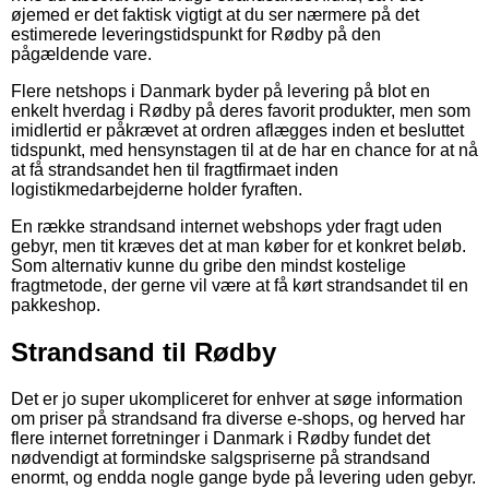
øjemed er det faktisk vigtigt at du ser nærmere på det
estimerede leveringstidspunkt for Rødby på den
pågældende vare.
Flere netshops i Danmark byder på levering på blot en
enkelt hverdag i Rødby på deres favorit produkter, men som
imidlertid er påkrævet at ordren aflægges inden et besluttet
tidspunkt, med hensynstagen til at de har en chance for at nå
at få strandsandet hen til fragtfirmaet inden
logistikmedarbejderne holder fyraften.
En række strandsand internet webshops yder fragt uden
gebyr, men tit kræves det at man køber for et konkret beløb.
Som alternativ kunne du gribe den mindst kostelige
fragtmetode, der gerne vil være at få kørt strandsandet til en
pakkeshop.
Strandsand til Rødby
Det er jo super ukompliceret for enhver at søge information
om priser på strandsand fra diverse e-shops, og herved har
flere internet forretninger i Danmark i Rødby fundet det
nødvendigt at formindske salgspriserne på strandsand
enormt, og endda nogle gange byde på levering uden gebyr.