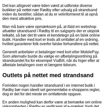
Det kan alligevel være tiden værd at udforske diverse
butikker på nettet nær Rødby efter udsalg på strandsand
inden du bestiller, sådan at du er velinformeret til at opnå
den mest attraktive pris.
Man må bare være opmærksom på, at ifald en webshop
afsætter strandsand i Rødby til en salgspris der er utopisk
letkøbt, så bør det tit være et kendetegn på en falsk online
butik. Handler med kort er trods alt omfattet af en ordning,
hvilket garanterer folk overfor falske forhandlere på nettet.
Generelt anbefaler vi betalinger med kort eller MobilePay.
Som alternativ burde du vælge en afbetalingsordning på
strandsandet fra for eksempel ViaBill, når du higer efter at
afbetale betalingen over et længere tidsrum.
Outlets på nettet med strandsand
Forinden nogen handler strandsand i en internet butik i
Rødby bør man ideelt set gennemløbe e-shoppens regler,
dog er det for det meste en omfattende opgave.
En anden mulighed kan derfor være at bemærke om online
virksomheden i Rødby er verificeret af e-mærket, fordi det