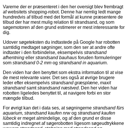
Varerne der er præsenteret i den her oversigt blev frembragt
af websitets shopping-robot. Denne har nemlig ledt mange
hundredvis af tilbud med det formål at kunne præsentere de
tilbud der har mest mulig relation til strandsand, og som
søgemotoren af den grund estimerer er mest interessante for
dig.
Udover søgeteksten du indtastede på Google har robotten
samtidig medtaget søgninger, som den ser at andre ofte
indtaster i den forbindelse, eksempelvis
strandsand
afhentning
eller
strandsand bauhaus
foruden formuleringer
som
strandsand 0-2 mm
og
strandsand in aquarium
.
Den viden har den benyttet som ekstra information til at vise
de mest relevante varer. Det ses også at øvrige brugere
leder efter eksempelvis
strandsand græsplæne
,
maxit
strandsand
samt
strandsand næstved
. Den her viden har
robotten ligeledes benyttet til, at navigere forbi en stor
mængde tilbud.
For øvrigt kan det i data ses, at søgningerne
strandsand fürs
aquarium
,
strandsand kaufen nrw
og
strandsand kaufen
lübeck
er meget almindelige, og af den grund er disse
samtidig indregnet af søgerobotten ligesom søgeudtrykkene