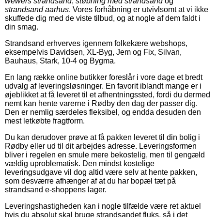
wewers strandsand
,
støbning med strandsand
og
strandsand aarhus
. Vores forhåbning er utvivlsomt at vi ikke
skuffede dig med de viste tilbud, og at nogle af dem faldt i
din smag.
Strandsand erhverves igennem folkekære webshops,
eksempelvis Davidsen, XL-Byg, Jem og Fix, Silvan,
Bauhaus, Stark, 10-4 og Bygma.
En lang række online butikker foreslår i vore dage et bredt
udvalg af leveringsløsninger. En favorit iblandt mange er i
øjeblikket at få leveret til et afhentningssted, fordi du dermed
nemt kan hente varerne i Rødby den dag der passer dig.
Den er nemlig særdeles fleksibel, og endda desuden den
mest letkøbte fragtform.
Du kan derudover prøve at få pakken leveret til din bolig i
Rødby eller ud til dit arbejdes adresse. Leveringsformen
bliver i regelen en smule mere bekostelig, men til gengæld
vældig uproblematisk. Den mindst kostelige
leveringsudgave vil dog altid være selv at hente pakken,
som desværre afhænger af at du har bopæl tæt på
strandsand e-shoppens lager.
Leveringshastigheden kan i nogle tilfælde være ret aktuel
hvis du absolut skal bruge strandsandet fluks, så i det