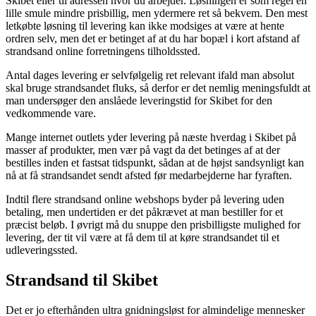
Skibet eller til adressen hvor du arbejder. Løsningen er som regel en
lille smule mindre prisbillig, men ydermere ret så bekvem. Den mest
letkøbte løsning til levering kan ikke modsiges at være at hente
ordren selv, men det er betinget af at du har bopæl i kort afstand af
strandsand online forretningens tilholdssted.
Antal dages levering er selvfølgelig ret relevant ifald man absolut
skal bruge strandsandet fluks, så derfor er det nemlig meningsfuldt at
man undersøger den anslåede leveringstid for Skibet for den
vedkommende vare.
Mange internet outlets yder levering på næste hverdag i Skibet på
masser af produkter, men vær på vagt da det betinges af at der
bestilles inden et fastsat tidspunkt, sådan at de højst sandsynligt kan
nå at få strandsandet sendt afsted før medarbejderne har fyraften.
Indtil flere strandsand online webshops byder på levering uden
betaling, men undertiden er det påkrævet at man bestiller for et
præcist beløb. I øvrigt må du snuppe den prisbilligste mulighed for
levering, der tit vil være at få dem til at køre strandsandet til et
udleveringssted.
Strandsand til Skibet
Det er jo efterhånden ultra gnidningsløst for almindelige mennesker