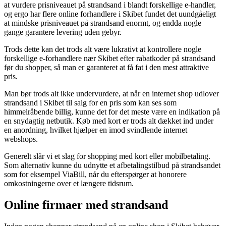
at vurdere prisniveauet på strandsand i blandt forskellige e-handler,
og ergo har flere online forhandlere i Skibet fundet det uundgåeligt
at mindske prisniveauet på strandsand enormt, og endda nogle
gange garantere levering uden gebyr.
Trods dette kan det trods alt være lukrativt at kontrollere nogle
forskellige e-forhandlere nær Skibet efter rabatkoder på strandsand
før du shopper, så man er garanteret at få fat i den mest attraktive
pris.
Man bør trods alt ikke undervurdere, at når en internet shop udlover
strandsand i Skibet til salg for en pris som kan ses som
himmelråbende billig, kunne det for det meste være en indikation på
en snydagtig netbutik. Køb med kort er trods alt dækket ind under
en anordning, hvilket hjælper en imod svindlende internet
webshops.
Generelt slår vi et slag for shopping med kort eller mobilbetaling.
Som alternativ kunne du udnytte et afbetalingstilbud på strandsandet
som for eksempel ViaBill, når du efterspørger at honorere
omkostningerne over et længere tidsrum.
Online firmaer med strandsand