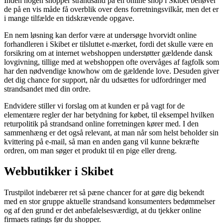
Inden nogen shopper strandsand på en online shop i Skibet behøver
de på en vis måde få overblik over dens forretningsvilkår, men det er
i mange tilfælde en tidskrævende opgave.
En nem løsning kan derfor være at undersøge hvorvidt online
forhandleren i Skibet er tilsluttet e-mærket, fordi det skulle være en
forsikring om at internet webshoppen understøtter gældende dansk
lovgivning, tillige med at webshoppen ofte overvåges af fagfolk som
har den nødvendige knowhow om de gældende love. Desuden giver
det dig chance for support, når du udsættes for udfordringer med
strandsandet med din ordre.
Endvidere stiller vi forslag om at kunden er på vagt for de
elementære regler der har betydning for købet, til eksempel hvilken
returpolitik på strandsand online forretningen kører med. I den
sammenhæng er det også relevant, at man når som helst beholder sin
kvittering på e-mail, så man en anden gang vil kunne bekræfte
ordren, om man søger et produkt til en pige eller dreng.
Webbutikker i Skibet
Trustpilot indebærer ret så pæne chancer for at gøre dig bekendt
med en stor gruppe aktuelle strandsand konsumenters bedømmelser
og af den grund er det anbefalelsesværdigt, at du tjekker online
firmaets ratings før du shopper.