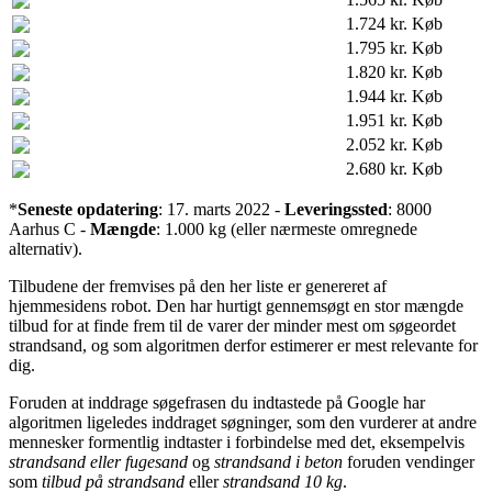
1.724 kr.
Køb
1.795 kr.
Køb
1.820 kr.
Køb
1.944 kr.
Køb
1.951 kr.
Køb
2.052 kr.
Køb
2.680 kr.
Køb
*
Seneste opdatering
: 17. marts 2022 -
Leveringssted
: 8000
Aarhus C -
Mængde
: 1.000 kg (eller nærmeste omregnede
alternativ).
Tilbudene der fremvises på den her liste er genereret af
hjemmesidens robot. Den har hurtigt gennemsøgt en stor mængde
tilbud for at finde frem til de varer der minder mest om søgeordet
strandsand, og som algoritmen derfor estimerer er mest relevante for
dig.
Foruden at inddrage søgefrasen du indtastede på Google har
algoritmen ligeledes inddraget søgninger, som den vurderer at andre
mennesker formentlig indtaster i forbindelse med det, eksempelvis
strandsand eller fugesand
og
strandsand i beton
foruden vendinger
som
tilbud på strandsand
eller
strandsand 10 kg
.