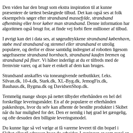
Den viden har den brugt som ekstra inspiration til at kunne
præsentere de tættest beslægtede tilbud. Det kan også ses at folk
eksempelvis søger efter
strandsand massefylde
,
strandsand
afhentning
eller
hvor køber man strandsand
. Denne information har
algoritmen også brugt for, at finde vej forbi flere millioner af tilbud.
I øvrigt kan det i data ses, at søgeudtrykkene
strandsand københavn
,
støbe med strandsand
og
stenmel eller strandsand
er utrolig
populære, og derfor er disse samtidig indregnet af robotten ligesom
søgefraserne
strandsand hornbach
,
strandsand kaufen bremen
og
strandsand på fliser
. Vi håber inderligt at du er tilfreds med de
fremviste varer, og at bare et enkelt af dem kan bruges.
Strandsand anskaffes via toneangivende netbutikker, f.eks.
Silvan.dk, 10-4.dk, Stark.dk, XL-Byg.dk, JemogFix.dk,
Bauhaus.dk, Bygma.dk og DavidsenShop.dk.
Temmelig mange shops på nettet tilbyder efterhånden en hel del
forskellige leveringsmåder. En af de populære er efterhånden
pakkeshops, hvor du selv kan afhente de bestilte produkter i Skibet
når du har mulighed for det. Den er nemlig i høj grad let gængelig,
og ofte desuden den billigste leveringsmodel.
Du kunne lige så vel vælge at få varerne leveret til din bopæl i