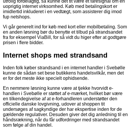
utrolig fordelagtig, så kunne det tit være et faresignal om en
uoprigtig internet virksomhed. Køb med betalingskort er
imidlertid inkluderet i en vedtægt, som assisterer dig imod
fup netshops.
Vi går generelt ind for køb med kort eller mobilbetaling. Som
en anden løsning bør du benytte et tilbud på strandsandet
fra for eksempel ViaBill, for så vidt du higer efter at godtgøre
prisen i flere bidder.
Internet shops med strandsand
Inden folk køber strandsand i en internet handler i Svebølle
kunne de sådan set bese butikkens handelsvilkår, men det
er for det meste ikke specielt ophidsende.
En nemmere løsning kunne være at tjekke hvorvidt e-
handlen i Svebølle er støttet af e-mærket, hvilket bør være
en tilkendegivelse af at e-forhandleren understøtter den
officielle danske lovgivning, udover at shoppen tit
undersøges af sagkyndige der har ekspertise inden for de
gældende regulativer. Desuden giver det dig anledning til en
håndsrækning, når du får udfordringer med strandsandet
som følge af din handel.