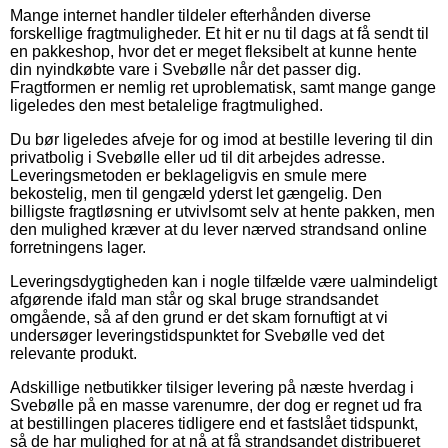
Mange internet handler tildeler efterhånden diverse
forskellige fragtmuligheder. Et hit er nu til dags at få sendt til
en pakkeshop, hvor det er meget fleksibelt at kunne hente
din nyindkøbte vare i Svebølle når det passer dig.
Fragtformen er nemlig ret uproblematisk, samt mange gange
ligeledes den mest betalelige fragtmulighed.
Du bør ligeledes afveje for og imod at bestille levering til din
privatbolig i Svebølle eller ud til dit arbejdes adresse.
Leveringsmetoden er beklageligvis en smule mere
bekostelig, men til gengæld yderst let gængelig. Den
billigste fragtløsning er utvivlsomt selv at hente pakken, men
den mulighed kræver at du lever nærved strandsand online
forretningens lager.
Leveringsdygtigheden kan i nogle tilfælde være ualmindeligt
afgørende ifald man står og skal bruge strandsandet
omgående, så af den grund er det skam fornuftigt at vi
undersøger leveringstidspunktet for Svebølle ved det
relevante produkt.
Adskillige netbutikker tilsiger levering på næste hverdag i
Svebølle på en masse varenumre, der dog er regnet ud fra
at bestillingen placeres tidligere end et fastslået tidspunkt,
så de har mulighed for at nå at få strandsandet distribueret