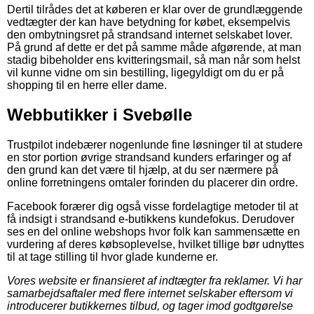
Dertil tilrådes det at køberen er klar over de grundlæggende
vedtægter der kan have betydning for købet, eksempelvis
den ombytningsret på strandsand internet selskabet lover.
På grund af dette er det på samme måde afgørende, at man
stadig bibeholder ens kvitteringsmail, så man når som helst
vil kunne vidne om sin bestilling, ligegyldigt om du er på
shopping til en herre eller dame.
Webbutikker i Svebølle
Trustpilot indebærer nogenlunde fine løsninger til at studere
en stor portion øvrige strandsand kunders erfaringer og af
den grund kan det være til hjælp, at du ser nærmere på
online forretningens omtaler forinden du placerer din ordre.
Facebook forærer dig også visse fordelagtige metoder til at
få indsigt i strandsand e-butikkens kundefokus. Derudover
ses en del online webshops hvor folk kan sammensætte en
vurdering af deres købsoplevelse, hvilket tillige bør udnyttes
til at tage stilling til hvor glade kunderne er.
Vores website er finansieret af indtægter fra reklamer. Vi har
samarbejdsaftaler med flere internet selskaber eftersom vi
introducerer butikkernes tilbud, og tager imod godtgørelse