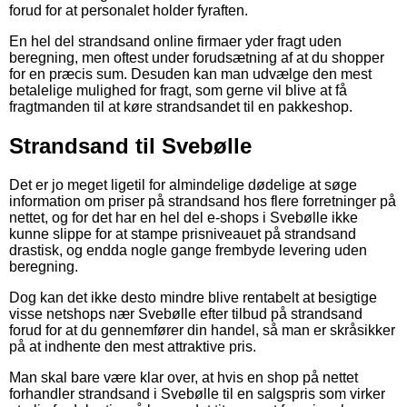
forud for at personalet holder fyraften.
En hel del strandsand online firmaer yder fragt uden
beregning, men oftest under forudsætning af at du shopper
for en præcis sum. Desuden kan man udvælge den mest
betalelige mulighed for fragt, som gerne vil blive at få
fragtmanden til at køre strandsandet til en pakkeshop.
Strandsand til Svebølle
Det er jo meget ligetil for almindelige dødelige at søge
information om priser på strandsand hos flere forretninger på
nettet, og for det har en hel del e-shops i Svebølle ikke
kunne slippe for at stampe prisniveauet på strandsand
drastisk, og endda nogle gange frembyde levering uden
beregning.
Dog kan det ikke desto mindre blive rentabelt at besigtige
visse netshops nær Svebølle efter tilbud på strandsand
forud for at du gennemfører din handel, så man er skråsikker
på at indhente den mest attraktive pris.
Man skal bare være klar over, at hvis en shop på nettet
forhandler strandsand i Svebølle til en salgspris som virker