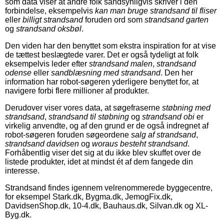
som data viser at andre folk sandsynligvis skriver i den
forbindelse, eksempelvis
kan man bruge strandsand til fliser
eller
billigt strandsand
foruden ord som
strandsand garten
og
strandsand oksbøl
.
Den viden har den benyttet som ekstra inspiration for at vise
de tættest beslægtede varer. Det er også tydeligt at folk
eksempelvis leder efter
strandsand malen
,
strandsand
odense
eller
sandblæsning med strandsand
. Den her
information har robot-søgeren yderligere benyttet for, at
navigere forbi flere millioner af produkter.
Derudover viser vores data, at søgefraserne
støbning med
strandsand
,
strandsand til støbning
og
strandsand obi
er
virkelig anvendte, og af den grund er de også indregnet af
robot-søgeren foruden søgeordene
salg af strandsand
,
strandsand davidsen
og
woraus besteht strandsand
.
Forhåbentlig viser det sig at du ikke blev skuffet over de
listede produkter, idet at mindst ét af dem fangede din
interesse.
Strandsand findes igennem velrenommerede byggecentre,
for eksempel Stark.dk, Bygma.dk, JemogFix.dk,
DavidsenShop.dk, 10-4.dk, Bauhaus.dk, Silvan.dk og XL-
Byg.dk.