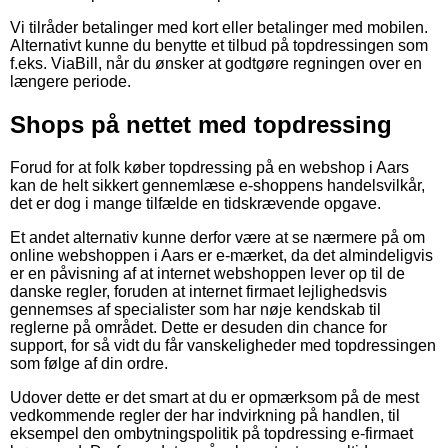
Vi tilråder betalinger med kort eller betalinger med mobilen.
Alternativt kunne du benytte et tilbud på topdressingen som
f.eks. ViaBill, når du ønsker at godtgøre regningen over en
længere periode.
Shops på nettet med topdressing
Forud for at folk køber topdressing på en webshop i Aars
kan de helt sikkert gennemlæse e-shoppens handelsvilkår,
det er dog i mange tilfælde en tidskrævende opgave.
Et andet alternativ kunne derfor være at se nærmere på om
online webshoppen i Aars er e-mærket, da det almindeligvis
er en påvisning af at internet webshoppen lever op til de
danske regler, foruden at internet firmaet lejlighedsvis
gennemses af specialister som har nøje kendskab til
reglerne på området. Dette er desuden din chance for
support, for så vidt du får vanskeligheder med topdressingen
som følge af din ordre.
Udover dette er det smart at du er opmærksom på de mest
vedkommende regler der har indvirkning på handlen, til
eksempel den ombytningspolitik på topdressing e-firmaet