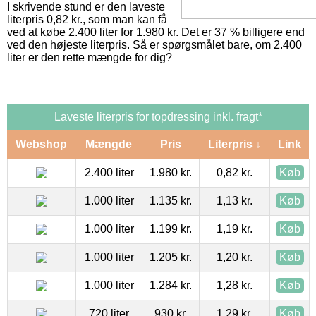
I skrivende stund er den laveste
literpris 0,82 kr., som man kan få
ved at købe 2.400 liter for 1.980 kr. Det er 37 % billigere end
ved den højeste literpris. Så er spørgsmålet bare, om 2.400
liter er den rette mængde for dig?
Laveste literpris for topdressing inkl. fragt*
Webshop
Mængde
Pris
Literpris ↓
Link
2.400 liter
1.980 kr.
0,82 kr.
Køb
1.000 liter
1.135 kr.
1,13 kr.
Køb
1.000 liter
1.199 kr.
1,19 kr.
Køb
1.000 liter
1.205 kr.
1,20 kr.
Køb
1.000 liter
1.284 kr.
1,28 kr.
Køb
720 liter
930 kr.
1,29 kr.
Køb