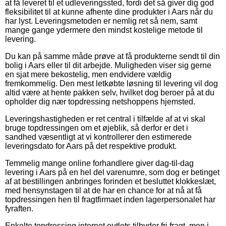
at få leveret til et udleveringssted, fordi det så giver dig god
fleksibilitet til at kunne afhente dine produkter i Aars når du
har lyst. Leveringsmetoden er nemlig ret så nem, samt
mange gange ydermere den mindst kostelige metode til
levering.
Du kan på samme måde prøve at få produkterne sendt til din
bolig i Aars eller til dit arbejde. Muligheden viser sig gerne
en sjat mere bekostelig, men endvidere vældig
fremkommelig. Den mest letkøbte løsning til levering vil dog
altid være at hente pakken selv, hvilket dog beroer på at du
opholder dig nær topdressing netshoppens hjemsted.
Leveringshastigheden er ret central i tilfælde af at vi skal
bruge topdressingen om et øjeblik, så derfor er det i
sandhed væsentligt at vi kontrollerer den estimerede
leveringsdato for Aars på det respektive produkt.
Temmelig mange online forhandlere giver dag-til-dag
levering i Aars på en hel del varenumre, som dog er betinget
af at bestillingen anbringes forinden et besluttet klokkeslæt,
med hensynstagen til at de har en chance for at nå at få
topdressingen hen til fragtfirmaet inden lagerpersonalet har
fyraften.
Enkelte topdressing internet outlets tilbyder fri fragt, men i