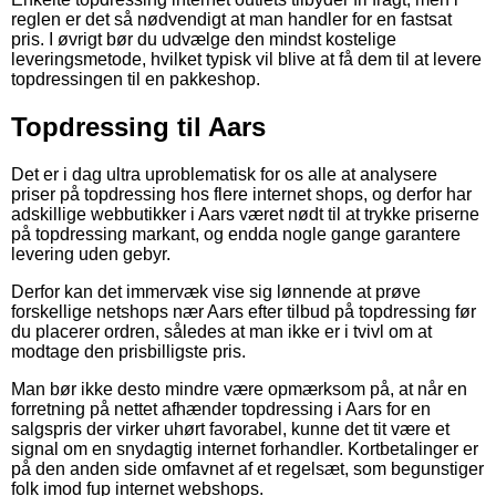
reglen er det så nødvendigt at man handler for en fastsat
pris. I øvrigt bør du udvælge den mindst kostelige
leveringsmetode, hvilket typisk vil blive at få dem til at levere
topdressingen til en pakkeshop.
Topdressing til Aars
Det er i dag ultra uproblematisk for os alle at analysere
priser på topdressing hos flere internet shops, og derfor har
adskillige webbutikker i Aars været nødt til at trykke priserne
på topdressing markant, og endda nogle gange garantere
levering uden gebyr.
Derfor kan det immervæk vise sig lønnende at prøve
forskellige netshops nær Aars efter tilbud på topdressing før
du placerer ordren, således at man ikke er i tvivl om at
modtage den prisbilligste pris.
Man bør ikke desto mindre være opmærksom på, at når en
forretning på nettet afhænder topdressing i Aars for en
salgspris der virker uhørt favorabel, kunne det tit være et
signal om en snydagtig internet forhandler. Kortbetalinger er
på den anden side omfavnet af et regelsæt, som begunstiger
folk imod fup internet webshops.