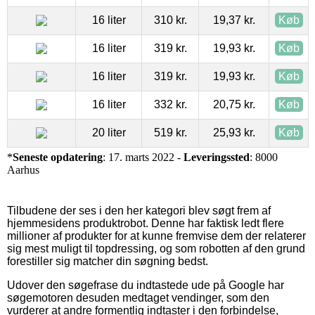
16 liter
310 kr.
19,37 kr.
Køb
16 liter
319 kr.
19,93 kr.
Køb
16 liter
319 kr.
19,93 kr.
Køb
16 liter
332 kr.
20,75 kr.
Køb
20 liter
519 kr.
25,93 kr.
Køb
*
Seneste opdatering
: 17. marts 2022 -
Leveringssted
: 8000
Aarhus
Tilbudene der ses i den her kategori blev søgt frem af
hjemmesidens produktrobot. Denne har faktisk ledt flere
millioner af produkter for at kunne fremvise dem der relaterer
sig mest muligt til topdressing, og som robotten af den grund
forestiller sig matcher din søgning bedst.
Udover den søgefrase du indtastede ude på Google har
søgemotoren desuden medtaget vendinger, som den
vurderer at andre formentlig indtaster i den forbindelse,