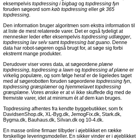
eksempelvis
topdressing i bigbag
og
topdressing fyn
foruden søgeord som
køb topdressing
eller
gk 365
topdressing
.
Den information bruger algoritmen som ekstra information til
at liste de mest relaterede varer. Det er også tydeligt at
mennesker leder efter eksempelvis
topdressing udlægger
,
topdressing lav selv
samt
topdressing bat guano
. Denne
data har robot-søgeren også brugt for, at søge sig forbi
ekstremt mange produkter.
Derudover viser vores data, at søgeordene
plæne
topdressing
,
topdressing a lawn
og
topdressing af plæne
er
virkelig populære, og som følge heraf er de ligeledes taget
med af søgerobotten foruden søgeordene
topdressing fyn
,
topdressing græsplæner
og
hjemmelavet topdressing
græsplæne
. Vores ønske er at vi ikke skuffede dig med de
fremviste varer, idet at minimum ét af dem kan bruges.
Topdressing afhentes fra kendte byggebutikker, som fx
DavidsenShop.dk, XL-Byg.dk, JemogFix.dk, Stark.dk,
Bygma.dk, Bauhaus.dk, Silvan.dk og 10-4.dk.
En masse online firmaer tilbyder i øjeblikket en række
forskellige leveringsmodeller. En sikker vinder er i øjeblikket