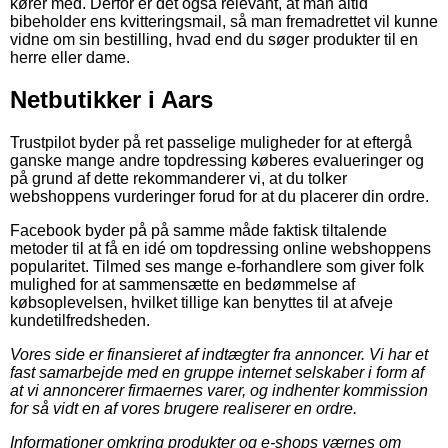
kører med. Derfor er det også relevant, at man altid
bibeholder ens kvitteringsmail, så man fremadrettet vil kunne
vidne om sin bestilling, hvad end du søger produkter til en
herre eller dame.
Netbutikker i Aars
Trustpilot byder på ret passelige muligheder for at eftergå
ganske mange andre topdressing køberes evalueringer og
på grund af dette rekommanderer vi, at du tolker
webshoppens vurderinger forud for at du placerer din ordre.
Facebook byder på på samme måde faktisk tiltalende
metoder til at få en idé om topdressing online webshoppens
popularitet. Tilmed ses mange e-forhandlere som giver folk
mulighed for at sammensætte en bedømmelse af
købsoplevelsen, hvilket tillige kan benyttes til at afveje
kundetilfredsheden.
Vores side er finansieret af indtægter fra annoncer. Vi har et
fast samarbejde med en gruppe internet selskaber i form af
at vi annoncerer firmaernes varer, og indhenter kommission
for så vidt en af vores brugere realiserer en ordre.
Informationer omkring produkter og e-shops værnes om