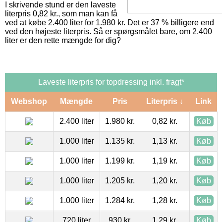
I skrivende stund er den laveste
literpris 0,82 kr., som man kan få
ved at købe 2.400 liter for 1.980 kr. Det er 37 % billigere end
ved den højeste literpris. Så er spørgsmålet bare, om 2.400
liter er den rette mængde for dig?
Laveste literpris for topdressing inkl. fragt*
Webshop
Mængde
Pris
Literpris ↓
Link
2.400 liter
1.980 kr.
0,82 kr.
Køb
1.000 liter
1.135 kr.
1,13 kr.
Køb
1.000 liter
1.199 kr.
1,19 kr.
Køb
1.000 liter
1.205 kr.
1,20 kr.
Køb
1.000 liter
1.284 kr.
1,28 kr.
Køb
720 liter
930 kr.
1,29 kr.
Køb