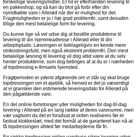
forskellige leveringsmidler. Et hit er efterhånden levering til
en pakkeshop, og så kan du blot gå forbi efter din
nyindkøbte vare i Allerød når der er mulighed for det.
Fragtmuligheden er jo i høj grad problemfri, samt desuden
tillige den mest betalelige form for levering.
Du kunne lige så vel udse dig at bestille produkterne til
levering til din hjemmeadresse i Allerød eller til din
arbejdsplads. Løsningen er beklageligvis en kende mere
omkostningsfuld, men også ekstremt problemfri. Den mest
betalelige løsning til levering vil dog altid være at du selv
henter produkterne, som dog betinges af at du er i nærheden
af topdressing e-firmaets hjemsted.
Fragtperioden er yderst afgørende om vi står og skal bruge
topdressingen om et øjeblik, så herved er det jo væsentligt
at vi gransker den estimerede leveringsdato for Allerød på
den pågældende vare.
En del online forretninger yder muligheden for dag-til-dag
levering i Allerød på en lang række af deres varenumre, men
vær vagtsom da det er forudsat at orden realiseres før et
fastsat klokkeslæt, med det formål at de garanteret kan nå at
få topdressingen afsted før medarbejderne får fri.
En række topdressing online varehuse sikrer levering uden