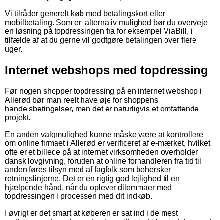
Vi tilråder generelt køb med betalingskort eller
mobilbetaling. Som en alternativ mulighed bør du overveje
en løsning på topdressingen fra for eksempel ViaBill, i
tilfælde af at du gerne vil godtgøre betalingen over flere
uger.
Internet webshops med topdressing
Før nogen shopper topdressing på en internet webshop i
Allerød bør man reelt have øje for shoppens
handelsbetingelser, men det er naturligvis et omfattende
projekt.
En anden valgmulighed kunne måske være at kontrollere
om online firmaet i Allerød er verificeret af e-mærket, hvilket
ofte er et billede på at internet virksomheden overholder
dansk lovgivning, foruden at online forhandleren fra tid til
anden føres tilsyn med af fagfolk som behersker
retningslinjerne. Det er en rigtig god lejlighed til en
hjælpende hånd, når du oplever dilemmaer med
topdressingen i processen med dit indkøb.
I øvrigt er det smart at køberen er sat ind i de mest