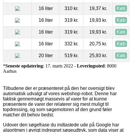
16 liter
310 kr.
19,37 kr.
Køb
16 liter
319 kr.
19,93 kr.
Køb
16 liter
319 kr.
19,93 kr.
Køb
16 liter
332 kr.
20,75 kr.
Køb
20 liter
519 kr.
25,93 kr.
Køb
*
Seneste opdatering
: 17. marts 2022 -
Leveringssted
: 8000
Aarhus
Tilbudene der er præsenteret på den her oversigt blev
automatisk udvalgt af vores webshop-robot. Denne har
faktisk gennemsøgt massevis af varer for at kunne
præsentere de varer der relaterer sig mest muligt til
topdressing, og som søgemotoren af den grund føler
matcher dit behov bedst.
Udover den søgefrase du indtastede ude på Google har
algoritmen i øvrigt indregnet søgeudtryk, som data viser at