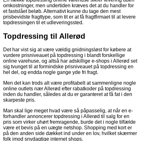
omkostninger, men undertiden kræves det at du handler for
et fastslået beløb. Alternativt kunne du tage den mest
prisbevidste fragttype, som tit er at få fragtfirmaet til at levere
topdressingen til et udleveringssted.
Topdressing til Allerød
Det har vist sig at være vældig gnidningsløst for købere at
vurdere prisniveauet på topdressing i blandt forskellige
online varehuse, og altså har adskillige e-shops i Allerød set
sig tvunget til at formindske prisniveauet på topdressing en
hel del, og endda nogle gange yde fri fragt.
Men det kan trods alt være profitabelt at sammenligne nogle
online outlets nær Allerød efter rabatkoder på topdressing
inden du handler, således at du er garanteret at få fat i den
skarpeste pris.
Man skal lige meget hvad være så påpasselig, at når en e-
forhandler annoncerer topdressing i Allerød til salg for en
pris som virker uhørt fremragende, burde det i nogle tilfælde
være et bevis på en uægte netshop. Shopping med kort er
på den anden side dækket ind under en lov, hvilket skærmer
folk imod snydagtige internet shops.