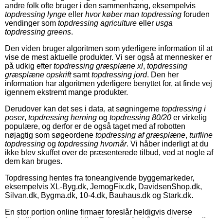
andre folk ofte bruger i den sammenhæng, eksempelvis
topdressing lynge
eller
hvor køber man topdressing
foruden
vendinger som
topdressing agriculture
eller
usga
topdressing greens
.
Den viden bruger algoritmen som yderligere information til at
vise de mest aktuelle produkter. Vi ser også at mennesker er
på udkig efter
topdressing græsplæne xl
,
topdressing
græsplæne opskrift
samt
topdressing jord
. Den her
information har algoritmen yderligere benyttet for, at finde vej
igennem ekstremt mange produkter.
Derudover kan det ses i data, at søgningerne
topdressing i
poser
,
topdressing herning
og
topdressing 80/20
er virkelig
populære, og derfor er de også taget med af robotten
nøjagtig som søgeordene
topdressing af græsplæne
,
turfline
topdressing
og
topdressing hvornår
. Vi håber inderligt at du
ikke blev skuffet over de præsenterede tilbud, ved at nogle af
dem kan bruges.
Topdressing hentes fra toneangivende byggemarkeder,
eksempelvis XL-Byg.dk, JemogFix.dk, DavidsenShop.dk,
Silvan.dk, Bygma.dk, 10-4.dk, Bauhaus.dk og Stark.dk.
En stor portion online firmaer foreslår heldigvis diverse