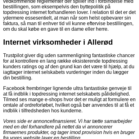
vedkommende reglementer der spiller ind i forbindelse med
bestillingen, som eksempelvis den byttepolitik på
topdressing internet forhandleren lover. I relation til det er det
ydermere essesentielt, at man når som helst opbevarer sin
faktura, så man til enhver tid vil kunne eftervise bestillingen,
om du skal købe en gave til en dame eller herre.
Internet virksomheder i Allerød
Trustpilot giver dig uden sammenligning fantastiske chancer
for at kontrollere en lang række eksisterende topdressing
kunders ratings og af den grund kan det være til hjælp, at du
iagttager internet selskabets vurderinger inden du lægger
din bestilling.
Facebook frembringer lignende ultra fantastiske genveje til
at få indblik i topdressing internet selskabets pålidelighed.
Tilmed ses mange e-shops hvor det er muligt at formulere en
omtale af ordreforløbet, hvilket også bør anvendes til at få et
indblik i tilfredsheden hos kunderne.
Vores side er annoncefinansieret. Vi har tætte samarbejder
med en del forhandlere på nettet da vi annoncerer
firmaernes produkter, og tager imod provision hvis en bruger
fra vores website laver en bestilling.