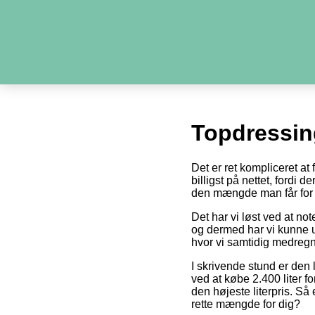
Topdressin
Det er ret kompliceret at
billigst på nettet, fordi 
den mængde man får for 
Det har vi løst ved at no
og dermed har vi kunne u
hvor vi samtidig medregn
I skrivende stund er den 
ved at købe 2.400 liter fo
den højeste literpris. Så
rette mængde for dig?