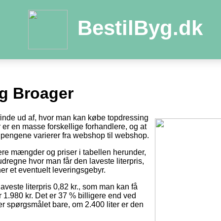
BestilByg.dk
g Broager
 finde ud af, hvor man kan købe topdressing
der er en masse forskellige forhandlere, og at
pengene varierer fra webshop til webshop.
tere mængder og priser i tabellen herunder,
dregne hvor man får den laveste literpris,
er et eventuelt leveringsgebyr.
laveste literpris 0,82 kr., som man kan få
r 1.980 kr. Det er 37 % billigere end ved
 er spørgsmålet bare, om 2.400 liter er den