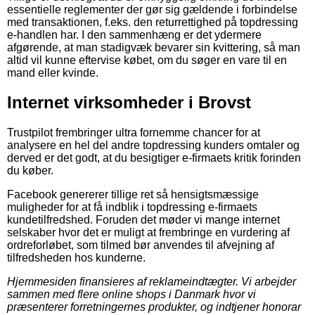
essentielle reglementer der gør sig gældende i forbindelse
med transaktionen, f.eks. den returrettighed på topdressing
e-handlen har. I den sammenhæng er det ydermere
afgørende, at man stadigvæk bevarer sin kvittering, så man
altid vil kunne eftervise købet, om du søger en vare til en
mand eller kvinde.
Internet virksomheder i Brovst
Trustpilot frembringer ultra fornemme chancer for at
analysere en hel del andre topdressing kunders omtaler og
derved er det godt, at du besigtiger e-firmaets kritik forinden
du køber.
Facebook genererer tillige ret så hensigtsmæssige
muligheder for at få indblik i topdressing e-firmaets
kundetilfredshed. Foruden det møder vi mange internet
selskaber hvor det er muligt at frembringe en vurdering af
ordreforløbet, som tilmed bør anvendes til afvejning af
tilfredsheden hos kunderne.
Hjemmesiden finansieres af reklameindtægter. Vi arbejder
sammen med flere online shops i Danmark hvor vi
præsenterer forretningernes produkter, og indtjener honorar