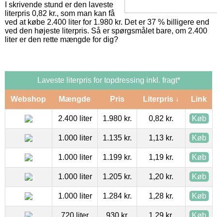
I skrivende stund er den laveste
literpris 0,82 kr., som man kan få
ved at købe 2.400 liter for 1.980 kr. Det er 37 % billigere end
ved den højeste literpris. Så er spørgsmålet bare, om 2.400
liter er den rette mængde for dig?
Laveste literpris for topdressing inkl. fragt*
Webshop
Mængde
Pris
Literpris ↓
Link
2.400 liter
1.980 kr.
0,82 kr.
Køb
1.000 liter
1.135 kr.
1,13 kr.
Køb
1.000 liter
1.199 kr.
1,19 kr.
Køb
1.000 liter
1.205 kr.
1,20 kr.
Køb
1.000 liter
1.284 kr.
1,28 kr.
Køb
720 liter
930 kr.
1,29 kr.
Køb