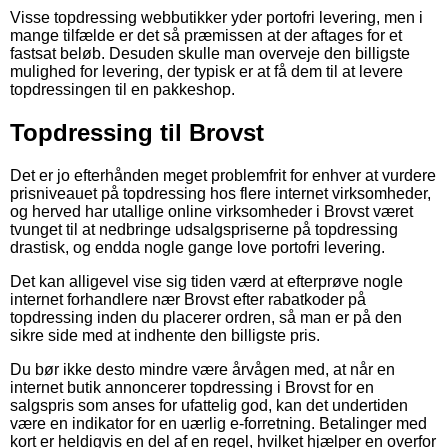
Visse topdressing webbutikker yder portofri levering, men i
mange tilfælde er det så præmissen at der aftages for et
fastsat beløb. Desuden skulle man overveje den billigste
mulighed for levering, der typisk er at få dem til at levere
topdressingen til en pakkeshop.
Topdressing til Brovst
Det er jo efterhånden meget problemfrit for enhver at vurdere
prisniveauet på topdressing hos flere internet virksomheder,
og herved har utallige online virksomheder i Brovst været
tvunget til at nedbringe udsalgspriserne på topdressing
drastisk, og endda nogle gange love portofri levering.
Det kan alligevel vise sig tiden værd at efterprøve nogle
internet forhandlere nær Brovst efter rabatkoder på
topdressing inden du placerer ordren, så man er på den
sikre side med at indhente den billigste pris.
Du bør ikke desto mindre være årvågen med, at når en
internet butik annoncerer topdressing i Brovst for en
salgspris som anses for ufattelig god, kan det undertiden
være en indikator for en uærlig e-forretning. Betalinger med
kort er heldigvis en del af en regel, hvilket hjælper en overfor