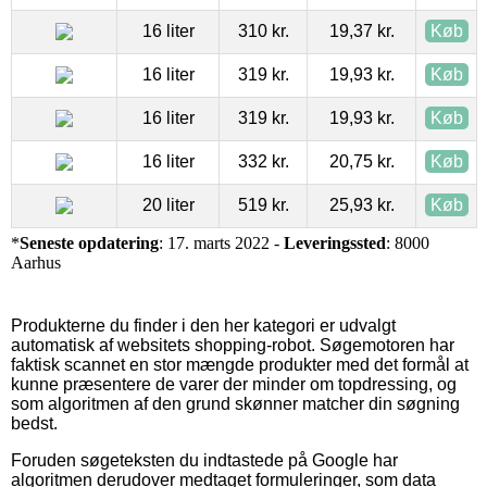
16 liter
310 kr.
19,37 kr.
Køb
16 liter
319 kr.
19,93 kr.
Køb
16 liter
319 kr.
19,93 kr.
Køb
16 liter
332 kr.
20,75 kr.
Køb
20 liter
519 kr.
25,93 kr.
Køb
*
Seneste opdatering
: 17. marts 2022 -
Leveringssted
: 8000
Aarhus
Produkterne du finder i den her kategori er udvalgt
automatisk af websitets shopping-robot. Søgemotoren har
faktisk scannet en stor mængde produkter med det formål at
kunne præsentere de varer der minder om topdressing, og
som algoritmen af den grund skønner matcher din søgning
bedst.
Foruden søgeteksten du indtastede på Google har
algoritmen derudover medtaget formuleringer, som data