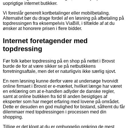
uoprigtige internet butikker.
Vi foreslår generelt kortbetalinger eller mobilbetaling.
Alternativt bør du drage fordel af en løsning på afbetaling på
topdressingen fra eksempelvis ViaBill, i tilfælde af at du
ønsker at honorere prisen i flere bidder.
Internet foretagender med
topdressing
Før folk køber topdressing på en shop på nettet i Brovst
burde de for at være sikker se på netbutikkens
forretningsaftale, men det er naturligvis ikke særlig sjovt.
En nem løsning kunne derfor være at undersøge hvorvidt
online firmaet i Brovst er e-mærket, hvilket længe har været
en erklæring om at e-handlen adlyder de danske regler,
samt at online butikken fra tid til anden besigtiges af
eksperter som har meget erfaring med lovene på området.
Dette er desuden en god mulighed for bistand, såfremt du får
dilemmaer med topdressingen i processen med din
shopping.
Tillige er det klogt at du er omhyggelig omkring de mest