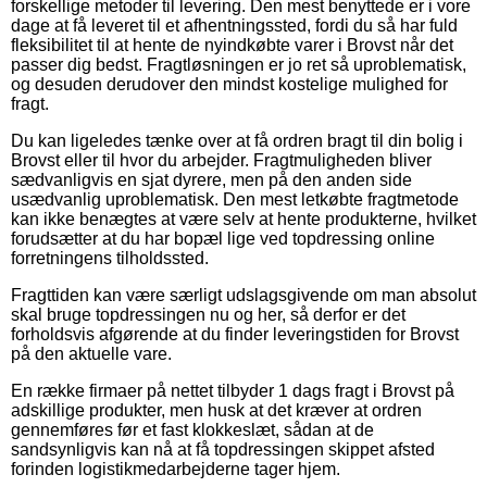
forskellige metoder til levering. Den mest benyttede er i vore
dage at få leveret til et afhentningssted, fordi du så har fuld
fleksibilitet til at hente de nyindkøbte varer i Brovst når det
passer dig bedst. Fragtløsningen er jo ret så uproblematisk,
og desuden derudover den mindst kostelige mulighed for
fragt.
Du kan ligeledes tænke over at få ordren bragt til din bolig i
Brovst eller til hvor du arbejder. Fragtmuligheden bliver
sædvanligvis en sjat dyrere, men på den anden side
usædvanlig uproblematisk. Den mest letkøbte fragtmetode
kan ikke benægtes at være selv at hente produkterne, hvilket
forudsætter at du har bopæl lige ved topdressing online
forretningens tilholdssted.
Fragttiden kan være særligt udslagsgivende om man absolut
skal bruge topdressingen nu og her, så derfor er det
forholdsvis afgørende at du finder leveringstiden for Brovst
på den aktuelle vare.
En række firmaer på nettet tilbyder 1 dags fragt i Brovst på
adskillige produkter, men husk at det kræver at ordren
gennemføres før et fast klokkeslæt, sådan at de
sandsynligvis kan nå at få topdressingen skippet afsted
forinden logistikmedarbejderne tager hjem.