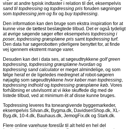
viser at andre typisk indtaster i relation til det, eksempelvis
sand til topdressing
og
topdressing pris
foruden søgninger
som
topdressing jem og fix
og
buy topdressing
.
Den information kan den bruge som ekstra inspiration for at
kunne vise de tættest beslægtede tilbud. Det er også tydeligt
at øvrige søgende søger efter eksempelvis
topdressing i
poser
,
topdressing græsplæne pris
samt
topdressing turf
.
Den data har søgerobotten yderligere benyttet for, at finde
vej igennem ekstremt mange varer.
Desuden kan det i data ses, at søgeudtrykkene
golf green
topdressing
,
topdressing græsplæne hvordan
og
topdressing sand calculator
er meget almindelige, og som
følge heraf er de ligeledes medregnet af robot-søgeren
nøjagtig som søgeudtrykkene
hvor køber man topdressing
,
topdressing indhold
og
topdressing græsplæne køb
. Vores
forhåbning er utvivlsomt at vi ikke skuffede dig med de
listede tilbud, ved at minimum ét af disse kunne bruges.
Topdressing leveres fra toneangivende byggemarkeder,
eksempelvis Silvan.dk, Bygma.dk, DavidsenShop.dk, XL-
Byg.dk, 10-4.dk, Bauhaus.dk, JemogFix.dk og Stark.dk.
Flere online varehuse foreslår til alt held en hel del