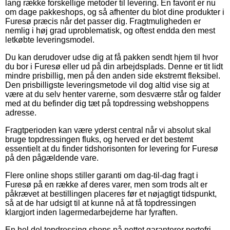
lang række forskellige metoder til levering. En favorit er nu
om dage pakkeshops, og så afhenter du blot dine produkter i
Furesø præcis når det passer dig. Fragtmuligheden er
nemlig i høj grad uproblematisk, og oftest endda den mest
letkøbte leveringsmodel.
Du kan derudover udse dig at få pakken sendt hjem til hvor
du bor i Furesø eller ud på din arbejdsplads. Denne er tit lidt
mindre prisbillig, men på den anden side ekstremt fleksibel.
Den prisbilligste leveringsmetode vil dog altid vise sig at
være at du selv henter varerne, som desværre står og falder
med at du befinder dig tæt på topdressing webshoppens
adresse.
Fragtperioden kan være yderst central når vi absolut skal
bruge topdressingen fluks, og herved er det bestemt
essentielt at du finder tidshorisonten for levering for Furesø
på den pågældende vare.
Flere online shops stiller garanti om dag-til-dag fragt i
Furesø på en række af deres varer, men som trods alt er
påkrævet at bestillingen placeres før et nøjagtigt tidspunkt,
så at de har udsigt til at kunne nå at få topdressingen
klargjort inden lagermedarbejderne har fyraften.
En hel del topdressing shops på nettet garanterer portofri