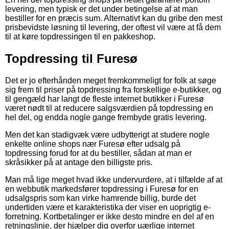
levering, men typisk er det under betingelse af at man
bestiller for en præcis sum. Alternativt kan du gribe den mest
prisbevidste løsning til levering, der oftest vil være at få dem
til at køre topdressingen til en pakkeshop.
Topdressing til Furesø
Det er jo efterhånden meget fremkommeligt for folk at søge
sig frem til priser på topdressing fra forskellige e-butikker, og
til gengæld har langt de fleste internet butikker i Furesø
været nødt til at reducere salgsværdien på topdressing en
hel del, og endda nogle gange frembyde gratis levering.
Men det kan stadigvæk være udbytterigt at studere nogle
enkelte online shops nær Furesø efter udsalg på
topdressing forud for at du bestiller, sådan at man er
skråsikker på at antage den billigste pris.
Man må lige meget hvad ikke undervurdere, at i tilfælde af at
en webbutik markedsfører topdressing i Furesø for en
udsalgspris som kan virke hamrende billig, burde det
undertiden være et karakteristika der viser en uoprigtig e-
forretning. Kortbetalinger er ikke desto mindre en del af en
retningslinje, der hjælper dig overfor uærlige internet