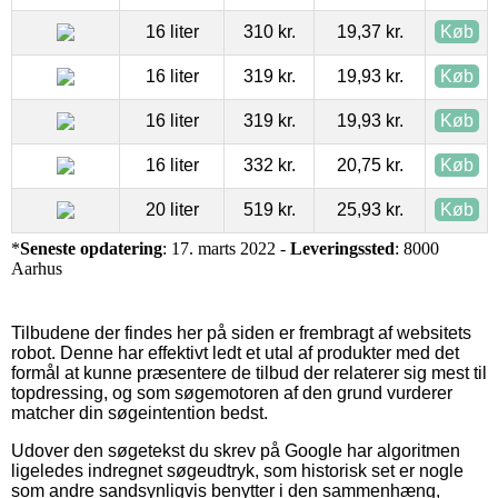
16 liter
310 kr.
19,37 kr.
Køb
16 liter
319 kr.
19,93 kr.
Køb
16 liter
319 kr.
19,93 kr.
Køb
16 liter
332 kr.
20,75 kr.
Køb
20 liter
519 kr.
25,93 kr.
Køb
*
Seneste opdatering
: 17. marts 2022 -
Leveringssted
: 8000
Aarhus
Tilbudene der findes her på siden er frembragt af websitets
robot. Denne har effektivt ledt et utal af produkter med det
formål at kunne præsentere de tilbud der relaterer sig mest til
topdressing, og som søgemotoren af den grund vurderer
matcher din søgeintention bedst.
Udover den søgetekst du skrev på Google har algoritmen
ligeledes indregnet søgeudtryk, som historisk set er nogle
som andre sandsynligvis benytter i den sammenhæng,