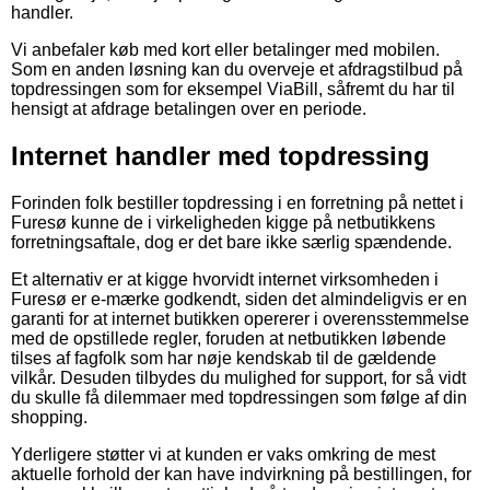
handler.
Vi anbefaler køb med kort eller betalinger med mobilen.
Som en anden løsning kan du overveje et afdragstilbud på
topdressingen som for eksempel ViaBill, såfremt du har til
hensigt at afdrage betalingen over en periode.
Internet handler med topdressing
Forinden folk bestiller topdressing i en forretning på nettet i
Furesø kunne de i virkeligheden kigge på netbutikkens
forretningsaftale, dog er det bare ikke særlig spændende.
Et alternativ er at kigge hvorvidt internet virksomheden i
Furesø er e-mærke godkendt, siden det almindeligvis er en
garanti for at internet butikken opererer i overensstemmelse
med de opstillede regler, foruden at netbutikken løbende
tilses af fagfolk som har nøje kendskab til de gældende
vilkår. Desuden tilbydes du mulighed for support, for så vidt
du skulle få dilemmaer med topdressingen som følge af din
shopping.
Yderligere støtter vi at kunden er vaks omkring de mest
aktuelle forhold der kan have indvirkning på bestillingen, for