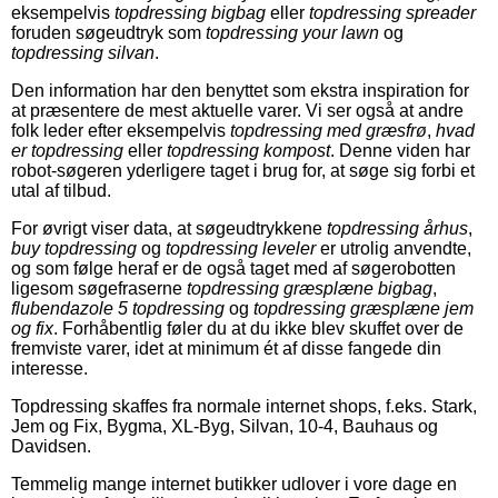
eksempelvis
topdressing bigbag
eller
topdressing spreader
foruden søgeudtryk som
topdressing your lawn
og
topdressing silvan
.
Den information har den benyttet som ekstra inspiration for
at præsentere de mest aktuelle varer. Vi ser også at andre
folk leder efter eksempelvis
topdressing med græsfrø
,
hvad
er topdressing
eller
topdressing kompost
. Denne viden har
robot-søgeren yderligere taget i brug for, at søge sig forbi et
utal af tilbud.
For øvrigt viser data, at søgeudtrykkene
topdressing århus
,
buy topdressing
og
topdressing leveler
er utrolig anvendte,
og som følge heraf er de også taget med af søgerobotten
ligesom søgefraserne
topdressing græsplæne bigbag
,
flubendazole 5 topdressing
og
topdressing græsplæne jem
og fix
. Forhåbentlig føler du at du ikke blev skuffet over de
fremviste varer, idet at minimum ét af disse fangede din
interesse.
Topdressing skaffes fra normale internet shops, f.eks. Stark,
Jem og Fix, Bygma, XL-Byg, Silvan, 10-4, Bauhaus og
Davidsen.
Temmelig mange internet butikker udlover i vore dage en