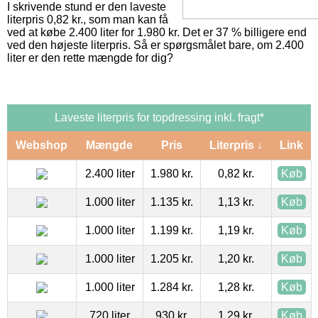
I skrivende stund er den laveste
literpris 0,82 kr., som man kan få
ved at købe 2.400 liter for 1.980 kr. Det er 37 % billigere end
ved den højeste literpris. Så er spørgsmålet bare, om 2.400
liter er den rette mængde for dig?
Laveste literpris for topdressing inkl. fragt*
Webshop
Mængde
Pris
Literpris ↓
Link
2.400 liter
1.980 kr.
0,82 kr.
Køb
1.000 liter
1.135 kr.
1,13 kr.
Køb
1.000 liter
1.199 kr.
1,19 kr.
Køb
1.000 liter
1.205 kr.
1,20 kr.
Køb
1.000 liter
1.284 kr.
1,28 kr.
Køb
720 liter
930 kr.
1,29 kr.
Køb