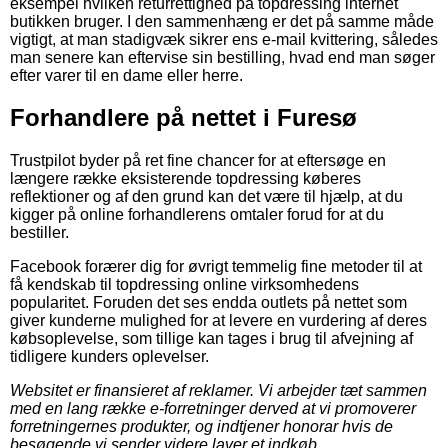
eksempel hvilken returrettighed på topdressing internet
butikken bruger. I den sammenhæng er det på samme måde
vigtigt, at man stadigvæk sikrer ens e-mail kvittering, således
man senere kan eftervise sin bestilling, hvad end man søger
efter varer til en dame eller herre.
Forhandlere på nettet i Furesø
Trustpilot byder på ret fine chancer for at eftersøge en
længere række eksisterende topdressing køberes
reflektioner og af den grund kan det være til hjælp, at du
kigger på online forhandlerens omtaler forud for at du
bestiller.
Facebook forærer dig for øvrigt temmelig fine metoder til at
få kendskab til topdressing online virksomhedens
popularitet. Foruden det ses endda outlets på nettet som
giver kunderne mulighed for at levere en vurdering af deres
købsoplevelse, som tillige kan tages i brug til afvejning af
tidligere kunders oplevelser.
Websitet er finansieret af reklamer. Vi arbejder tæt sammen
med en lang række e-forretninger derved at vi promoverer
forretningernes produkter, og indtjener honorar hvis de
besøgende vi sender videre laver et indkøb.