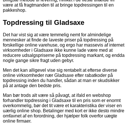
være at få fragtmanden til at bringe topdressingen til en
pakkeshop.
Topdressing til Gladsaxe
Det har vist sig at være temmelig nemt for almindelige
mennesker at finde de laveste priser på topdressing på
forskellige online varehuse, og ergo har massevis af internet
virksomheder i Gladsaxe ikke kunne lade være med at
reducere udsalgspriserne på topdressing markant, og endda
nogle gange sikre fragt uden gebyr.
Men det kan alligevel vise sig rentabelt at efterse diverse
online virksomheder nær Gladsaxe efter rabatkoder på
topdressing inden du handler, sådan at man er skudsikker
på at antage den bedste pris.
Man bør trods alt være så påvagt, at ifald en webshop
forhandler topdressing i Gladsaxe til en pris som er enormt
overkommelig, bør det tit være et karakteristika der viser en
uærlig online shop. Betalinger med kort er ikke desto mindre
omfavnet af en forordning, der hjælper folk overfor uægte
online firmaer.