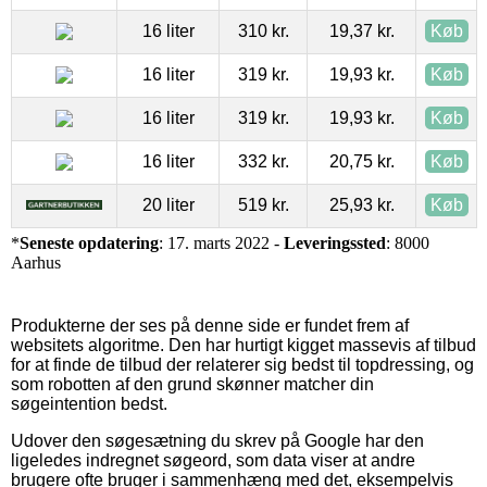
16 liter
310 kr.
19,37 kr.
Køb
16 liter
319 kr.
19,93 kr.
Køb
16 liter
319 kr.
19,93 kr.
Køb
16 liter
332 kr.
20,75 kr.
Køb
20 liter
519 kr.
25,93 kr.
Køb
*
Seneste opdatering
: 17. marts 2022 -
Leveringssted
: 8000
Aarhus
Produkterne der ses på denne side er fundet frem af
websitets algoritme. Den har hurtigt kigget massevis af tilbud
for at finde de tilbud der relaterer sig bedst til topdressing, og
som robotten af den grund skønner matcher din
søgeintention bedst.
Udover den søgesætning du skrev på Google har den
ligeledes indregnet søgeord, som data viser at andre
brugere ofte bruger i sammenhæng med det, eksempelvis