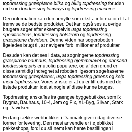
topdressing græsplæne bilka
og
billig topdressing
foruden
ord som
topdressing fairways
og
topdressing machine
.
Den information kan den benytte som ekstra information til at
fremvise de bedste produkter. Det kan også ses at øvrige
brugere søger efter eksempelvis
usga topdressing
specifications
,
topdressing holstebro
og
topdressing
græsplæne davidsen
. Denne viden har søgerobotten
ligeledes brugt til, at navigere forbi millioner af produkter.
Desuden kan det ses i data, at søgningerne
topdressing
græsplæne bauhaus
,
topdressing hjemmelavet
og
dansand
topdressing pris
er utrolig populære, og af den grund er
disse samtidig indregnet af robotten ligesom søgefraserne
topdressing græsplæner
,
usga topdressing greens
og
kelp
meal topdressing
. Vores ønske er at du er tilfreds med de
listede produkter, idet at nogle af disse kunne bruges.
Topdressing anskaffes fra gængse byggebutikker, som fx
Bygma, Bauhaus, 10-4, Jem og Fix, XL-Byg, Silvan, Stark
og Davidsen.
En lang række webbutikker i Danmark giver i dag diverse
former for levering. Den mest anvendte er i øjeblikket
pakkeshops, fordi du så nemt kan hente bestillingen i