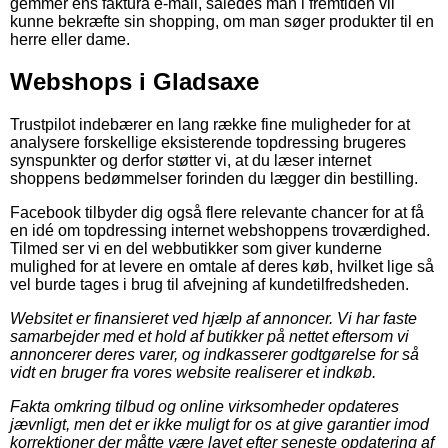
gemmer ens faktura e-mail, således man i fremtiden vil
kunne bekræfte sin shopping, om man søger produkter til en
herre eller dame.
Webshops i Gladsaxe
Trustpilot indebærer en lang række fine muligheder for at
analysere forskellige eksisterende topdressing brugeres
synspunkter og derfor støtter vi, at du læser internet
shoppens bedømmelser forinden du lægger din bestilling.
Facebook tilbyder dig også flere relevante chancer for at få
en idé om topdressing internet webshoppens troværdighed.
Tilmed ser vi en del webbutikker som giver kunderne
mulighed for at levere en omtale af deres køb, hvilket lige så
vel burde tages i brug til afvejning af kundetilfredsheden.
Websitet er finansieret ved hjælp af annoncer. Vi har faste
samarbejder med et hold af butikker på nettet eftersom vi
annoncerer deres varer, og indkasserer godtgørelse for så
vidt en bruger fra vores website realiserer et indkøb.
Fakta omkring tilbud og online virksomheder opdateres
jævnligt, men det er ikke muligt for os at give garantier imod
korrektioner der måtte være lavet efter seneste opdatering af