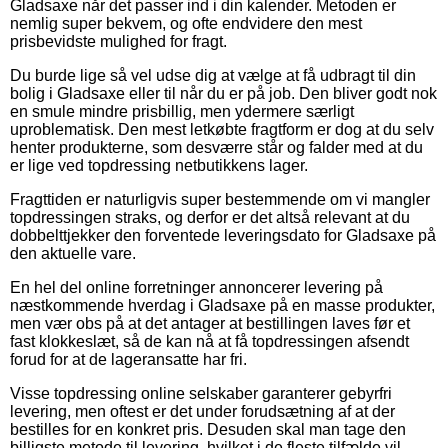
Gladsaxe når det passer ind i din kalender. Metoden er
nemlig super bekvem, og ofte endvidere den mest
prisbevidste mulighed for fragt.
Du burde lige så vel udse dig at vælge at få udbragt til din
bolig i Gladsaxe eller til når du er på job. Den bliver godt nok
en smule mindre prisbillig, men ydermere særligt
uproblematisk. Den mest letkøbte fragtform er dog at du selv
henter produkterne, som desværre står og falder med at du
er lige ved topdressing netbutikkens lager.
Fragttiden er naturligvis super bestemmende om vi mangler
topdressingen straks, og derfor er det altså relevant at du
dobbelttjekker den forventede leveringsdato for Gladsaxe på
den aktuelle vare.
En hel del online forretninger annoncerer levering på
næstkommende hverdag i Gladsaxe på en masse produkter,
men vær obs på at det antager at bestillingen laves før et
fast klokkeslæt, så de kan nå at få topdressingen afsendt
forud for at de lageransatte har fri.
Visse topdressing online selskaber garanterer gebyrfri
levering, men oftest er det under forudsætning af at der
bestilles for en konkret pris. Desuden skal man tage den
billigste metode til levering, hvilket i de fleste tilfælde vil