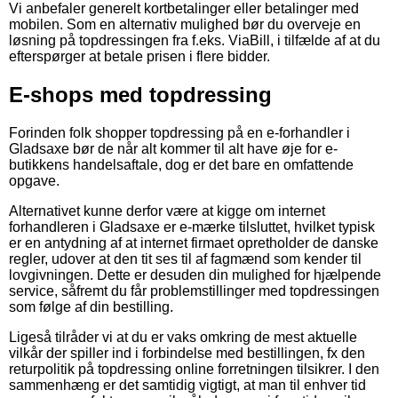
Vi anbefaler generelt kortbetalinger eller betalinger med
mobilen. Som en alternativ mulighed bør du overveje en
løsning på topdressingen fra f.eks. ViaBill, i tilfælde af at du
efterspørger at betale prisen i flere bidder.
E-shops med topdressing
Forinden folk shopper topdressing på en e-forhandler i
Gladsaxe bør de når alt kommer til alt have øje for e-
butikkens handelsaftale, dog er det bare en omfattende
opgave.
Alternativet kunne derfor være at kigge om internet
forhandleren i Gladsaxe er e-mærke tilsluttet, hvilket typisk
er en antydning af at internet firmaet opretholder de danske
regler, udover at den tit ses til af fagmænd som kender til
lovgivningen. Dette er desuden din mulighed for hjælpende
service, såfremt du får problemstillinger med topdressingen
som følge af din bestilling.
Ligeså tilråder vi at du er vaks omkring de mest aktuelle
vilkår der spiller ind i forbindelse med bestillingen, fx den
returpolitik på topdressing online forretningen tilsikrer. I den
sammenhæng er det samtidig vigtigt, at man til enhver tid