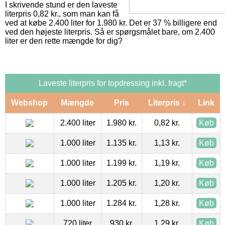
I skrivende stund er den laveste
literpris 0,82 kr., som man kan få
ved at købe 2.400 liter for 1.980 kr. Det er 37 % billigere end
ved den højeste literpris. Så er spørgsmålet bare, om 2.400
liter er den rette mængde for dig?
Laveste literpris for topdressing inkl. fragt*
Webshop
Mængde
Pris
Literpris ↓
Link
2.400 liter
1.980 kr.
0,82 kr.
Køb
1.000 liter
1.135 kr.
1,13 kr.
Køb
1.000 liter
1.199 kr.
1,19 kr.
Køb
1.000 liter
1.205 kr.
1,20 kr.
Køb
1.000 liter
1.284 kr.
1,28 kr.
Køb
720 liter
930 kr.
1,29 kr.
Køb