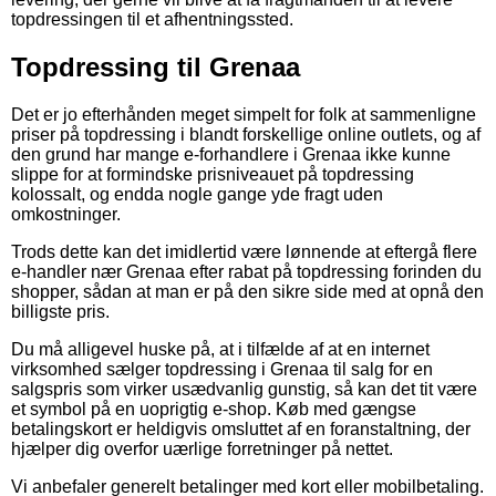
topdressingen til et afhentningssted.
Topdressing til Grenaa
Det er jo efterhånden meget simpelt for folk at sammenligne
priser på topdressing i blandt forskellige online outlets, og af
den grund har mange e-forhandlere i Grenaa ikke kunne
slippe for at formindske prisniveauet på topdressing
kolossalt, og endda nogle gange yde fragt uden
omkostninger.
Trods dette kan det imidlertid være lønnende at eftergå flere
e-handler nær Grenaa efter rabat på topdressing forinden du
shopper, sådan at man er på den sikre side med at opnå den
billigste pris.
Du må alligevel huske på, at i tilfælde af at en internet
virksomhed sælger topdressing i Grenaa til salg for en
salgspris som virker usædvanlig gunstig, så kan det tit være
et symbol på en uoprigtig e-shop. Køb med gængse
betalingskort er heldigvis omsluttet af en foranstaltning, der
hjælper dig overfor uærlige forretninger på nettet.
Vi anbefaler generelt betalinger med kort eller mobilbetaling.