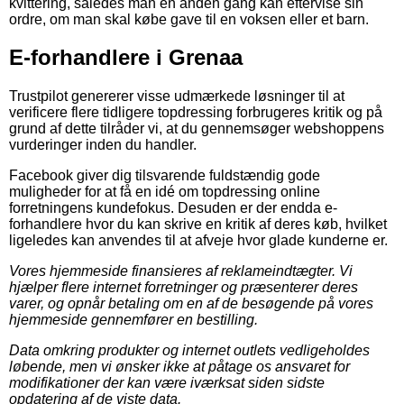
kvittering, således man en anden gang kan eftervise sin
ordre, om man skal købe gave til en voksen eller et barn.
E-forhandlere i Grenaa
Trustpilot genererer visse udmærkede løsninger til at
verificere flere tidligere topdressing forbrugeres kritik og på
grund af dette tilråder vi, at du gennemsøger webshoppens
vurderinger inden du handler.
Facebook giver dig tilsvarende fuldstændig gode
muligheder for at få en idé om topdressing online
forretningens kundefokus. Desuden er der endda e-
forhandlere hvor du kan skrive en kritik af deres køb, hvilket
ligeledes kan anvendes til at afveje hvor glade kunderne er.
Vores hjemmeside finansieres af reklameindtægter. Vi
hjælper flere internet forretninger og præsenterer deres
varer, og opnår betaling om en af de besøgende på vores
hjemmeside gennemfører en bestilling.
Data omkring produkter og internet outlets vedligeholdes
løbende, men vi ønsker ikke at påtage os ansvaret for
modifikationer der kan være iværksat siden sidste
opdatering af de viste data.