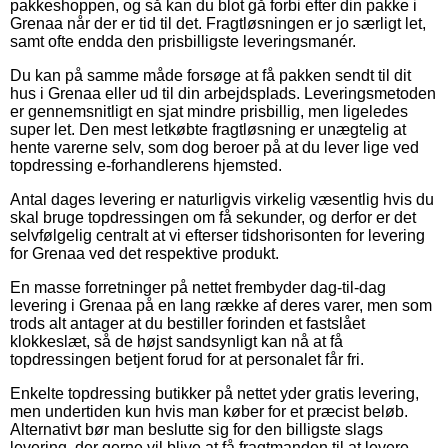
pakkeshoppen, og så kan du blot gå forbi efter din pakke i
Grenaa når der er tid til det. Fragtløsningen er jo særligt let,
samt ofte endda den prisbilligste leveringsmanér.
Du kan på samme måde forsøge at få pakken sendt til dit
hus i Grenaa eller ud til din arbejdsplads. Leveringsmetoden
er gennemsnitligt en sjat mindre prisbillig, men ligeledes
super let. Den mest letkøbte fragtløsning er unægtelig at
hente varerne selv, som dog beroer på at du lever lige ved
topdressing e-forhandlerens hjemsted.
Antal dages levering er naturligvis virkelig væsentlig hvis du
skal bruge topdressingen om få sekunder, og derfor er det
selvfølgelig centralt at vi efterser tidshorisonten for levering
for Grenaa ved det respektive produkt.
En masse forretninger på nettet frembyder dag-til-dag
levering i Grenaa på en lang række af deres varer, men som
trods alt antager at du bestiller forinden et fastslået
klokkeslæt, så de højst sandsynligt kan nå at få
topdressingen betjent forud for at personalet får fri.
Enkelte topdressing butikker på nettet yder gratis levering,
men undertiden kun hvis man køber for et præcist beløb.
Alternativt bør man beslutte sig for den billigste slags
levering, der gerne vil blive at få fragtmanden til at levere