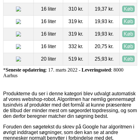
16 liter
310 kr.
19,37 kr.
Køb
16 liter
319 kr.
19,93 kr.
Køb
16 liter
319 kr.
19,93 kr.
Køb
16 liter
332 kr.
20,75 kr.
Køb
20 liter
519 kr.
25,93 kr.
Køb
*
Seneste opdatering
: 17. marts 2022 -
Leveringssted
: 8000
Aarhus
Produkterne du ser i denne kategori blev udvalgt automatisk
af vores webshop-robot. Algoritmen har nemlig gennemsøgt
tusindvis af produkter med det formål at kunne præsentere
de tilbud der minder mest om søgeordet topdressing, og som
den derfor beregner matcher din søgning bedst.
Foruden den søgetekst du skrev på Google har algoritmen i
øvrigt inddraget søgninger, som den kan se at andre
mennesker normalt benytter i forbindelse med det,