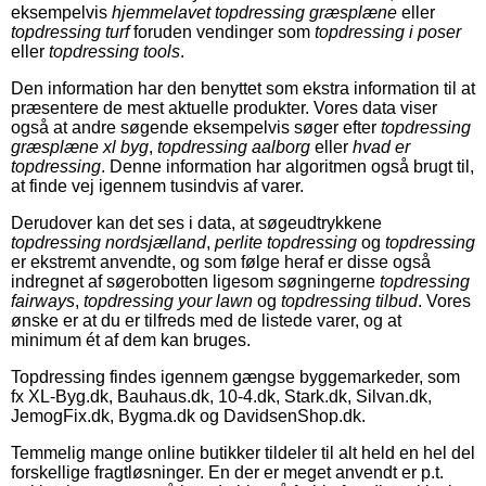
eksempelvis
hjemmelavet topdressing græsplæne
eller
topdressing turf
foruden vendinger som
topdressing i poser
eller
topdressing tools
.
Den information har den benyttet som ekstra information til at
præsentere de mest aktuelle produkter. Vores data viser
også at andre søgende eksempelvis søger efter
topdressing
græsplæne xl byg
,
topdressing aalborg
eller
hvad er
topdressing
. Denne information har algoritmen også brugt til,
at finde vej igennem tusindvis af varer.
Derudover kan det ses i data, at søgeudtrykkene
topdressing nordsjælland
,
perlite topdressing
og
topdressing
er ekstremt anvendte, og som følge heraf er disse også
indregnet af søgerobotten ligesom søgningerne
topdressing
fairways
,
topdressing your lawn
og
topdressing tilbud
. Vores
ønske er at du er tilfreds med de listede varer, og at
minimum ét af dem kan bruges.
Topdressing findes igennem gængse byggemarkeder, som
fx XL-Byg.dk, Bauhaus.dk, 10-4.dk, Stark.dk, Silvan.dk,
JemogFix.dk, Bygma.dk og DavidsenShop.dk.
Temmelig mange online butikker tildeler til alt held en hel del
forskellige fragtløsninger. En der er meget anvendt er p.t.