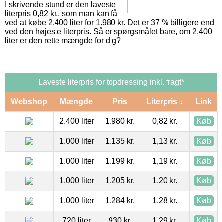
I skrivende stund er den laveste
literpris 0,82 kr., som man kan få
ved at købe 2.400 liter for 1.980 kr. Det er 37 % billigere end
ved den højeste literpris. Så er spørgsmålet bare, om 2.400
liter er den rette mængde for dig?
Laveste literpris for topdressing inkl. fragt*
Webshop
Mængde
Pris
Literpris ↓
Link
2.400 liter
1.980 kr.
0,82 kr.
Køb
1.000 liter
1.135 kr.
1,13 kr.
Køb
1.000 liter
1.199 kr.
1,19 kr.
Køb
1.000 liter
1.205 kr.
1,20 kr.
Køb
1.000 liter
1.284 kr.
1,28 kr.
Køb
720 liter
930 kr.
1,29 kr.
Køb