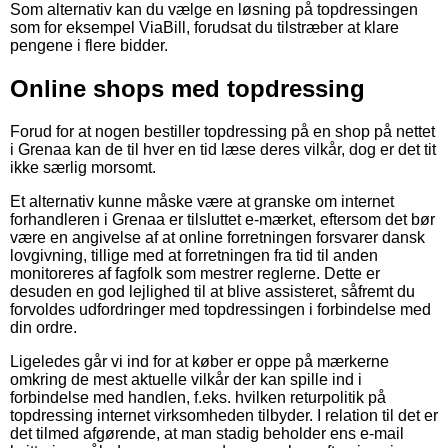
Som alternativ kan du vælge en løsning på topdressingen
som for eksempel ViaBill, forudsat du tilstræber at klare
pengene i flere bidder.
Online shops med topdressing
Forud for at nogen bestiller topdressing på en shop på nettet
i Grenaa kan de til hver en tid læse deres vilkår, dog er det tit
ikke særlig morsomt.
Et alternativ kunne måske være at granske om internet
forhandleren i Grenaa er tilsluttet e-mærket, eftersom det bør
være en angivelse af at online forretningen forsvarer dansk
lovgivning, tillige med at forretningen fra tid til anden
monitoreres af fagfolk som mestrer reglerne. Dette er
desuden en god lejlighed til at blive assisteret, såfremt du
forvoldes udfordringer med topdressingen i forbindelse med
din ordre.
Ligeledes går vi ind for at køber er oppe på mærkerne
omkring de mest aktuelle vilkår der kan spille ind i
forbindelse med handlen, f.eks. hvilken returpolitik på
topdressing internet virksomheden tilbyder. I relation til det er
det tilmed afgørende, at man stadig beholder ens e-mail