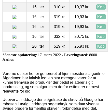
16 liter
310 kr.
19,37 kr.
Køb
16 liter
319 kr.
19,93 kr.
Køb
16 liter
319 kr.
19,93 kr.
Køb
16 liter
332 kr.
20,75 kr.
Køb
20 liter
519 kr.
25,93 kr.
Køb
*
Seneste opdatering
: 17. marts 2022 -
Leveringssted
: 8000
Aarhus
Varerne du ser her er genereret af hjemmesidens algoritme.
Algoritmen har faktisk ledt en stor mængde varer for at
kunne fremvise de produkter der bedst relaterer sig til
topdressing, og som algoritmen derfor estimerer er mest
relevante for dig.
Udover at inddrage den søgefrase du skrev på Google har
robotten i øvrigt inddraget søgeudtryk, som data viser at
øvrige brugere formentlig skriver i forbindelse med det,