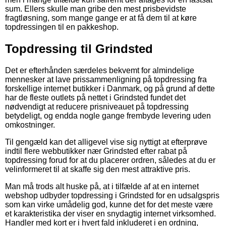
sum. Ellers skulle man gribe den mest prisbevidste
fragtløsning, som mange gange er at få dem til at køre
topdressingen til en pakkeshop.
Topdressing til Grindsted
Det er efterhånden særdeles bekvemt for almindelige
mennesker at lave prissammenligning på topdressing fra
forskellige internet butikker i Danmark, og på grund af dette
har de fleste outlets på nettet i Grindsted fundet det
nødvendigt at reducere prisniveauet på topdressing
betydeligt, og endda nogle gange frembyde levering uden
omkostninger.
Til gengæld kan det alligevel vise sig nyttigt at efterprøve
indtil flere webbutikker nær Grindsted efter rabat på
topdressing forud for at du placerer ordren, således at du er
velinformeret til at skaffe sig den mest attraktive pris.
Man må trods alt huske på, at i tilfælde af at en internet
webshop udbyder topdressing i Grindsted for en udsalgspris
som kan virke umådelig god, kunne det for det meste være
et karakteristika der viser en snydagtig internet virksomhed.
Handler med kort er i hvert fald inkluderet i en ordning,