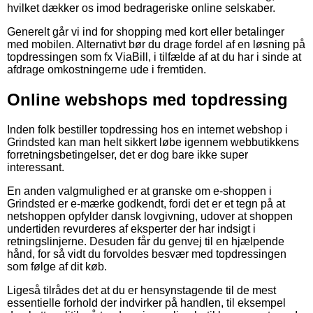
hvilket dækker os imod bedrageriske online selskaber.
Generelt går vi ind for shopping med kort eller betalinger
med mobilen. Alternativt bør du drage fordel af en løsning på
topdressingen som fx ViaBill, i tilfælde af at du har i sinde at
afdrage omkostningerne ude i fremtiden.
Online webshops med topdressing
Inden folk bestiller topdressing hos en internet webshop i
Grindsted kan man helt sikkert løbe igennem webbutikkens
forretningsbetingelser, det er dog bare ikke super
interessant.
En anden valgmulighed er at granske om e-shoppen i
Grindsted er e-mærke godkendt, fordi det er et tegn på at
netshoppen opfylder dansk lovgivning, udover at shoppen
undertiden revurderes af eksperter der har indsigt i
retningslinjerne. Desuden får du genvej til en hjælpende
hånd, for så vidt du forvoldes besvær med topdressingen
som følge af dit køb.
Ligeså tilrådes det at du er hensynstagende til de mest
essentielle forhold der indvirker på handlen, til eksempel