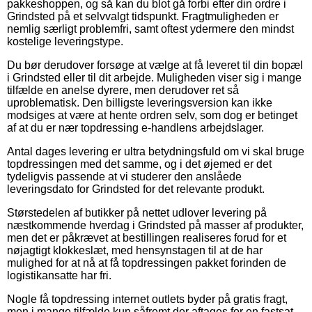
pakkeshoppen, og så kan du blot gå forbi efter din ordre i
Grindsted på et selvvalgt tidspunkt. Fragtmuligheden er
nemlig særligt problemfri, samt oftest ydermere den mindst
kostelige leveringstype.
Du bør derudover forsøge at vælge at få leveret til din bopæl
i Grindsted eller til dit arbejde. Muligheden viser sig i mange
tilfælde en anelse dyrere, men derudover ret så
uproblematisk. Den billigste leveringsversion kan ikke
modsiges at være at hente ordren selv, som dog er betinget
af at du er nær topdressing e-handlens arbejdslager.
Antal dages levering er ultra betydningsfuld om vi skal bruge
topdressingen med det samme, og i det øjemed er det
tydeligvis passende at vi studerer den anslåede
leveringsdato for Grindsted for det relevante produkt.
Størstedelen af butikker på nettet udlover levering på
næstkommende hverdag i Grindsted på masser af produkter,
men det er påkrævet at bestillingen realiseres forud for et
nøjagtigt klokkeslæt, med hensynstagen til at de har
mulighed for at nå at få topdressingen pakket forinden de
logistikansatte har fri.
Nogle få topdressing internet outlets byder på gratis fragt,
men i mange tilfælde kun såfremt der aftages for en fastsat