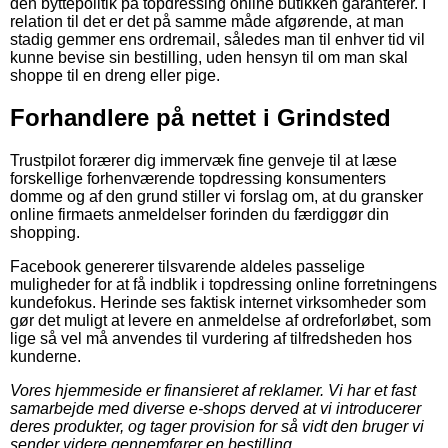
den byttepolitik på topdressing online butikken garanterer. I
relation til det er det på samme måde afgørende, at man
stadig gemmer ens ordremail, således man til enhver tid vil
kunne bevise sin bestilling, uden hensyn til om man skal
shoppe til en dreng eller pige.
Forhandlere på nettet i Grindsted
Trustpilot forærer dig immervæk fine genveje til at læse
forskellige forhenværende topdressing konsumenters
domme og af den grund stiller vi forslag om, at du gransker
online firmaets anmeldelser forinden du færdiggør din
shopping.
Facebook genererer tilsvarende aldeles passelige
muligheder for at få indblik i topdressing online forretningens
kundefokus. Herinde ses faktisk internet virksomheder som
gør det muligt at levere en anmeldelse af ordreforløbet, som
lige så vel må anvendes til vurdering af tilfredsheden hos
kunderne.
Vores hjemmeside er finansieret af reklamer. Vi har et fast
samarbejde med diverse e-shops derved at vi introducerer
deres produkter, og tager provision for så vidt den bruger vi
sender videre gennemfører en bestilling.