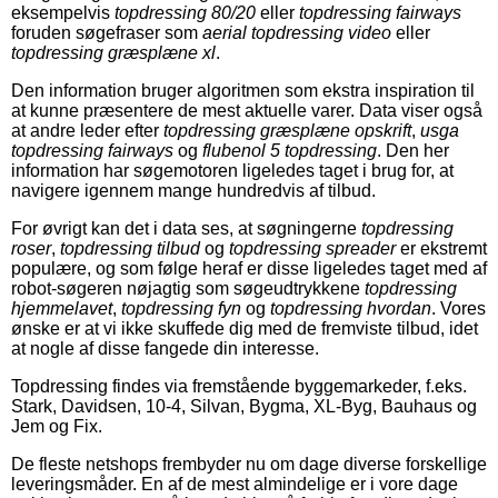
eksempelvis
topdressing 80/20
eller
topdressing fairways
foruden søgefraser som
aerial topdressing video
eller
topdressing græsplæne xl
.
Den information bruger algoritmen som ekstra inspiration til
at kunne præsentere de mest aktuelle varer. Data viser også
at andre leder efter
topdressing græsplæne opskrift
,
usga
topdressing fairways
og
flubenol 5 topdressing
. Den her
information har søgemotoren ligeledes taget i brug for, at
navigere igennem mange hundredvis af tilbud.
For øvrigt kan det i data ses, at søgningerne
topdressing
roser
,
topdressing tilbud
og
topdressing spreader
er ekstremt
populære, og som følge heraf er disse ligeledes taget med af
robot-søgeren nøjagtig som søgeudtrykkene
topdressing
hjemmelavet
,
topdressing fyn
og
topdressing hvordan
. Vores
ønske er at vi ikke skuffede dig med de fremviste tilbud, idet
at nogle af disse fangede din interesse.
Topdressing findes via fremstående byggemarkeder, f.eks.
Stark, Davidsen, 10-4, Silvan, Bygma, XL-Byg, Bauhaus og
Jem og Fix.
De fleste netshops frembyder nu om dage diverse forskellige
leveringsmåder. En af de mest almindelige er i vore dage