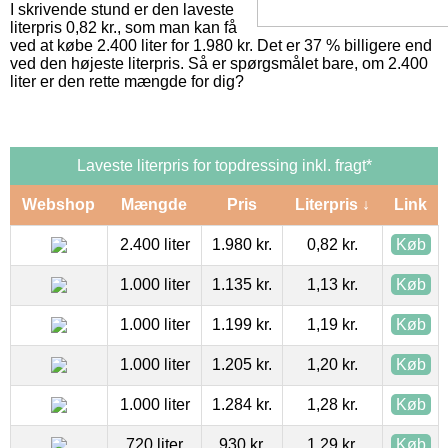
I skrivende stund er den laveste
literpris 0,82 kr., som man kan få
ved at købe 2.400 liter for 1.980 kr. Det er 37 % billigere end
ved den højeste literpris. Så er spørgsmålet bare, om 2.400
liter er den rette mængde for dig?
Laveste literpris for topdressing inkl. fragt*
Webshop
Mængde
Pris
Literpris ↓
Link
2.400 liter
1.980 kr.
0,82 kr.
Køb
1.000 liter
1.135 kr.
1,13 kr.
Køb
1.000 liter
1.199 kr.
1,19 kr.
Køb
1.000 liter
1.205 kr.
1,20 kr.
Køb
1.000 liter
1.284 kr.
1,28 kr.
Køb
720 liter
930 kr.
1,29 kr.
Køb