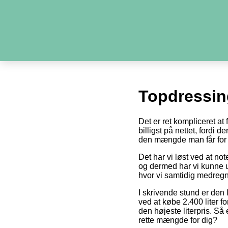
Topdressin
Det er ret kompliceret at
billigst på nettet, fordi 
den mængde man får for 
Det har vi løst ved at no
og dermed har vi kunne u
hvor vi samtidig medregn
I skrivende stund er den 
ved at købe 2.400 liter fo
den højeste literpris. Så
rette mængde for dig?