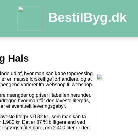
BestilByg.dk
g Hals
 finde ud af, hvor man kan købe topdressing
der er en masse forskellige forhandlere, og at
pengene varierer fra webshop til webshop.
tere mængder og priser i tabellen herunder,
dregne hvor man får den laveste literpris,
er et eventuelt leveringsgebyr.
laveste literpris 0,82 kr., som man kan få
r 1.980 kr. Det er 37 % billigere end ved
 er spørgsmålet bare, om 2.400 liter er den