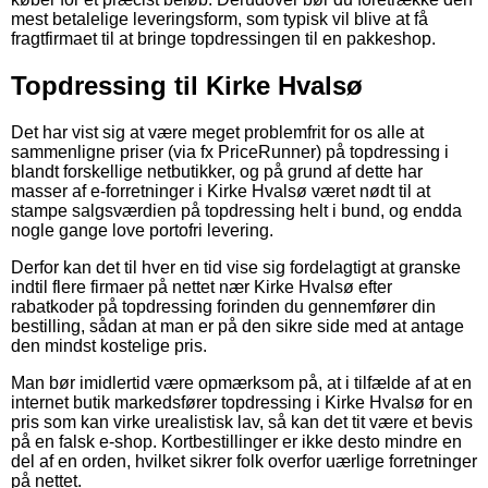
mest betalelige leveringsform, som typisk vil blive at få
fragtfirmaet til at bringe topdressingen til en pakkeshop.
Topdressing til Kirke Hvalsø
Det har vist sig at være meget problemfrit for os alle at
sammenligne priser (via fx PriceRunner) på topdressing i
blandt forskellige netbutikker, og på grund af dette har
masser af e-forretninger i Kirke Hvalsø været nødt til at
stampe salgsværdien på topdressing helt i bund, og endda
nogle gange love portofri levering.
Derfor kan det til hver en tid vise sig fordelagtigt at granske
indtil flere firmaer på nettet nær Kirke Hvalsø efter
rabatkoder på topdressing forinden du gennemfører din
bestilling, sådan at man er på den sikre side med at antage
den mindst kostelige pris.
Man bør imidlertid være opmærksom på, at i tilfælde af at en
internet butik markedsfører topdressing i Kirke Hvalsø for en
pris som kan virke urealistisk lav, så kan det tit være et bevis
på en falsk e-shop. Kortbestillinger er ikke desto mindre en
del af en orden, hvilket sikrer folk overfor uærlige forretninger
på nettet.