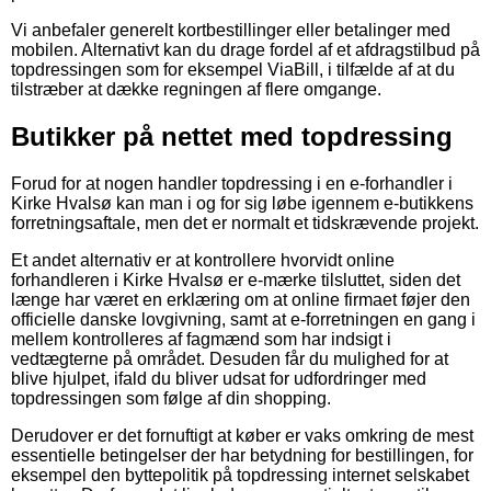
Vi anbefaler generelt kortbestillinger eller betalinger med
mobilen. Alternativt kan du drage fordel af et afdragstilbud på
topdressingen som for eksempel ViaBill, i tilfælde af at du
tilstræber at dække regningen af flere omgange.
Butikker på nettet med topdressing
Forud for at nogen handler topdressing i en e-forhandler i
Kirke Hvalsø kan man i og for sig løbe igennem e-butikkens
forretningsaftale, men det er normalt et tidskrævende projekt.
Et andet alternativ er at kontrollere hvorvidt online
forhandleren i Kirke Hvalsø er e-mærke tilsluttet, siden det
længe har været en erklæring om at online firmaet føjer den
officielle danske lovgivning, samt at e-forretningen en gang i
mellem kontrolleres af fagmænd som har indsigt i
vedtægterne på området. Desuden får du mulighed for at
blive hjulpet, ifald du bliver udsat for udfordringer med
topdressingen som følge af din shopping.
Derudover er det fornuftigt at køber er vaks omkring de mest
essentielle betingelser der har betydning for bestillingen, for
eksempel den byttepolitik på topdressing internet selskabet