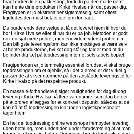
bragt ordren til en pakkeshop, fordi du på den måde nemt
kan hente dine produkter i Kirke Hvalsø når det passer dig.
Fragttypen er jo ekstremt hensigtsmæssig, samt oftest
ligeledes den mest betalelige form for fragt.
Du burde endvidere vælge at få det leveret hjem til hvor du
bor i Kirke Hvalsø eller til når du er på job. Metoden er godt
nok en sjat mere pebret, men endvidere yderst problemfri.
Den billigste leveringsform kan ikke modsiges at være selv
at hente produkterne, hvilket dog står og falder med at du
befinder dig tæt på topdressing internet selskabets bopæl.
Fragtperioden er jo temmelig essentiel forudsat vi skal bruge
topdressingen om et øjeblik, så i det øjemed er det virkelig
passende at vi ser nærmere på den anslåede leveringstid for
Kirke Hvalsø på det respektive produkt.
En masse e-forhandlere tilsiger muligheden for dag-til-dag
levering i Kirke Hvalsø på flere varenumre, som dog beroer
på at ordren aflægges før et konkret tidspunkt, således at de
kan nå at få topdressingen klar inden logistikpersonalet
tager hjem.
En hel del topdressing online webshops frembyder levering
uden betaling, men undertiden under forudsætning af at man
køber for et præcist beløb. Derudover bør du foretrække den