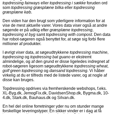
topdressing fairways
eller
topdressing i sække
foruden ord
som
topdressing græsplæne bilka
eller
topdressing
græsplæne køb
.
Den viden har den brugt som yderligere information for at
vise de mest aktuelle varer. Vores data viser også at andre
søgende er på udkig efter
græsplæne topdressing
,
topdressing xl byg
samt
topdressing with compost
. Den data
har robot-søgeren også benyttet for, at søge sig forbi flere
millioner af produkter.
I øvrigt viser data, at søgeudtrykkene
topdressing machine
,
topdressing
og
topdressing bat guano
er ekstremt
almindelige, og af den grund er disse ligeledes indregnet af
robot-søgeren ligesom søgeudtrykkene
topdressing wheat
,
golf green topdressing
og
dansand topdressing
. Vi håber
virkelig at du er tilfreds med de listede varer, og at nogle af
disse kan bruges.
Topdressing opdrives via fremherskende webshops, f.eks.
XL-Byg.dk, JemogFix.dk, DavidsenShop.dk, Bygma.dk, 10-
4.dk, Stark.dk, Bauhaus.dk og Silvan.dk.
En hel del online forretninger yder nu om stunder mange
forskellige leveringstyper. En sikker vinder er i dag at få