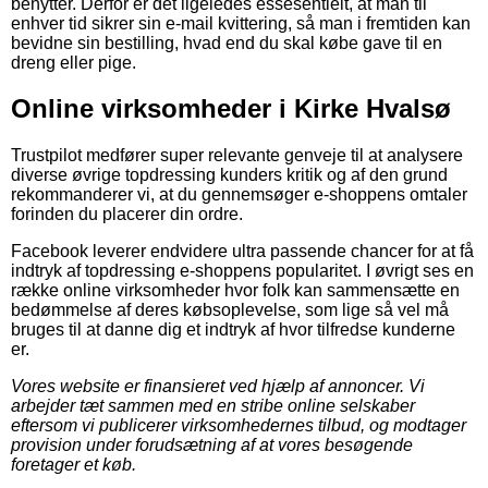
benytter. Derfor er det ligeledes essesentielt, at man til
enhver tid sikrer sin e-mail kvittering, så man i fremtiden kan
bevidne sin bestilling, hvad end du skal købe gave til en
dreng eller pige.
Online virksomheder i Kirke Hvalsø
Trustpilot medfører super relevante genveje til at analysere
diverse øvrige topdressing kunders kritik og af den grund
rekommanderer vi, at du gennemsøger e-shoppens omtaler
forinden du placerer din ordre.
Facebook leverer endvidere ultra passende chancer for at få
indtryk af topdressing e-shoppens popularitet. I øvrigt ses en
række online virksomheder hvor folk kan sammensætte en
bedømmelse af deres købsoplevelse, som lige så vel må
bruges til at danne dig et indtryk af hvor tilfredse kunderne
er.
Vores website er finansieret ved hjælp af annoncer. Vi
arbejder tæt sammen med en stribe online selskaber
eftersom vi publicerer virksomhedernes tilbud, og modtager
provision under forudsætning af at vores besøgende
foretager et køb.