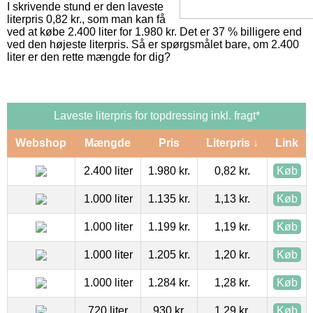
I skrivende stund er den laveste
literpris 0,82 kr., som man kan få
ved at købe 2.400 liter for 1.980 kr. Det er 37 % billigere end
ved den højeste literpris. Så er spørgsmålet bare, om 2.400
liter er den rette mængde for dig?
Laveste literpris for topdressing inkl. fragt*
Webshop
Mængde
Pris
Literpris ↓
Link
2.400 liter
1.980 kr.
0,82 kr.
Køb
1.000 liter
1.135 kr.
1,13 kr.
Køb
1.000 liter
1.199 kr.
1,19 kr.
Køb
1.000 liter
1.205 kr.
1,20 kr.
Køb
1.000 liter
1.284 kr.
1,28 kr.
Køb
720 liter
930 kr.
1,29 kr.
Køb