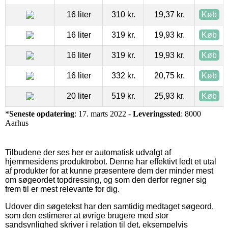
16 liter
310 kr.
19,37 kr.
Køb
16 liter
319 kr.
19,93 kr.
Køb
16 liter
319 kr.
19,93 kr.
Køb
16 liter
332 kr.
20,75 kr.
Køb
20 liter
519 kr.
25,93 kr.
Køb
*
Seneste opdatering
: 17. marts 2022 -
Leveringssted
: 8000
Aarhus
Tilbudene der ses her er automatisk udvalgt af
hjemmesidens produktrobot. Denne har effektivt ledt et utal
af produkter for at kunne præsentere dem der minder mest
om søgeordet topdressing, og som den derfor regner sig
frem til er mest relevante for dig.
Udover din søgetekst har den samtidig medtaget søgeord,
som den estimerer at øvrige brugere med stor
sandsynlighed skriver i relation til det, eksempelvis