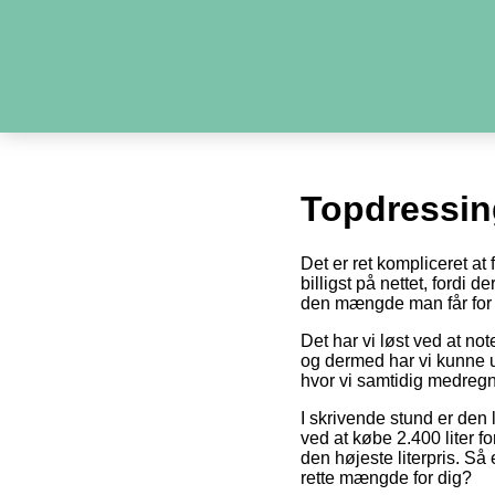
Topdressin
Det er ret kompliceret at
billigst på nettet, fordi 
den mængde man får for 
Det har vi løst ved at no
og dermed har vi kunne u
hvor vi samtidig medregn
I skrivende stund er den 
ved at købe 2.400 liter fo
den højeste literpris. Så
rette mængde for dig?