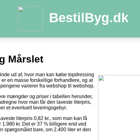
BestilByg.dk
g Mårslet
 finde ud af, hvor man kan købe topdressing
der er en masse forskellige forhandlere, og at
pengene varierer fra webshop til webshop.
tere mængder og priser i tabellen herunder,
dregne hvor man får den laveste literpris,
er et eventuelt leveringsgebyr.
laveste literpris 0,82 kr., som man kan få
r 1.980 kr. Det er 37 % billigere end ved
 er spørgsmålet bare, om 2.400 liter er den