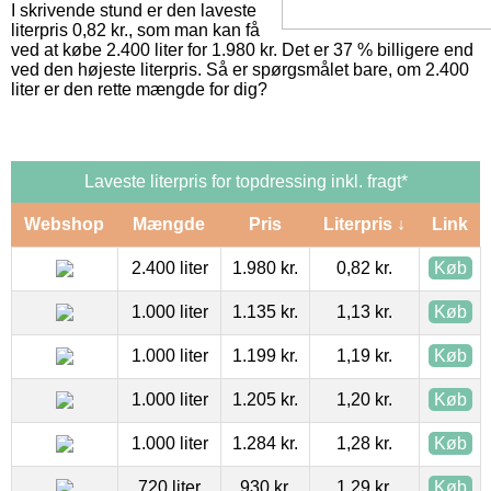
I skrivende stund er den laveste
literpris 0,82 kr., som man kan få
ved at købe 2.400 liter for 1.980 kr. Det er 37 % billigere end
ved den højeste literpris. Så er spørgsmålet bare, om 2.400
liter er den rette mængde for dig?
Laveste literpris for topdressing inkl. fragt*
Webshop
Mængde
Pris
Literpris ↓
Link
2.400 liter
1.980 kr.
0,82 kr.
Køb
1.000 liter
1.135 kr.
1,13 kr.
Køb
1.000 liter
1.199 kr.
1,19 kr.
Køb
1.000 liter
1.205 kr.
1,20 kr.
Køb
1.000 liter
1.284 kr.
1,28 kr.
Køb
720 liter
930 kr.
1,29 kr.
Køb