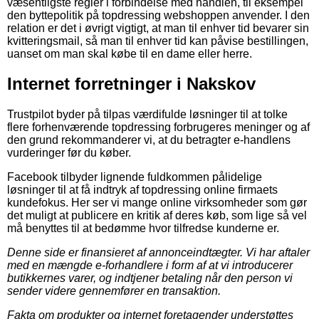
væsentligste regler i forbindelse med handlen, til eksempel
den byttepolitik på topdressing webshoppen anvender. I den
relation er det i øvrigt vigtigt, at man til enhver tid bevarer sin
kvitteringsmail, så man til enhver tid kan påvise bestillingen,
uanset om man skal købe til en dame eller herre.
Internet forretninger i Nakskov
Trustpilot byder på tilpas værdifulde løsninger til at tolke
flere forhenværende topdressing forbrugeres meninger og af
den grund rekommanderer vi, at du betragter e-handlens
vurderinger før du køber.
Facebook tilbyder lignende fuldkommen pålidelige
løsninger til at få indtryk af topdressing online firmaets
kundefokus. Her ser vi mange online virksomheder som gør
det muligt at publicere en kritik af deres køb, som lige så vel
må benyttes til at bedømme hvor tilfredse kunderne er.
Denne side er finansieret af annonceindtægter. Vi har aftaler
med en mængde e-forhandlere i form af at vi introducerer
butikkernes varer, og indtjener betaling når den person vi
sender videre gennemfører en transaktion.
Fakta om produkter og internet foretagender understøttes