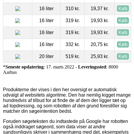
16 liter
310 kr.
19,37 kr.
Køb
16 liter
319 kr.
19,93 kr.
Køb
16 liter
319 kr.
19,93 kr.
Køb
16 liter
332 kr.
20,75 kr.
Køb
20 liter
519 kr.
25,93 kr.
Køb
*
Seneste opdatering
: 17. marts 2022 -
Leveringssted
: 8000
Aarhus
Produkterne der vises i den her oversigt er automatisk
udvalgt af websitets algoritme. Den har nemlig kigget mange
hundredvis af tilbud for at finde de af dem der ligger tæt op
ad topdressing, og som robotten af den grund forestiller sig
matcher din søgeintention bedst.
Foruden søgeteksten du indtastede på Google har robotten
også inddraget søgeord, som data viser at andre
sandsynligvis skriver i sammenhæng med det, eksempelvis