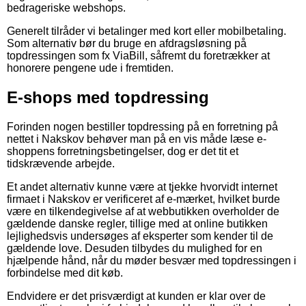
bedrageriske webshops.
Generelt tilråder vi betalinger med kort eller mobilbetaling.
Som alternativ bør du bruge en afdragsløsning på
topdressingen som fx ViaBill, såfremt du foretrækker at
honorere pengene ude i fremtiden.
E-shops med topdressing
Forinden nogen bestiller topdressing på en forretning på
nettet i Nakskov behøver man på en vis måde læse e-
shoppens forretningsbetingelser, dog er det tit et
tidskrævende arbejde.
Et andet alternativ kunne være at tjekke hvorvidt internet
firmaet i Nakskov er verificeret af e-mærket, hvilket burde
være en tilkendegivelse af at webbutikken overholder de
gældende danske regler, tillige med at online butikken
lejlighedsvis undersøges af eksperter som kender til de
gældende love. Desuden tilbydes du mulighed for en
hjælpende hånd, når du møder besvær med topdressingen i
forbindelse med dit køb.
Endvidere er det prisværdigt at kunden er klar over de