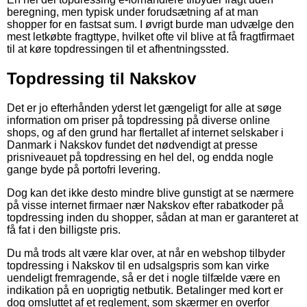
beregning, men typisk under forudsætning af at man
shopper for en fastsat sum. I øvrigt burde man udvælge den
mest letkøbte fragttype, hvilket ofte vil blive at få fragtfirmaet
til at køre topdressingen til et afhentningssted.
Topdressing til Nakskov
Det er jo efterhånden yderst let gængeligt for alle at søge
information om priser på topdressing på diverse online
shops, og af den grund har flertallet af internet selskaber i
Danmark i Nakskov fundet det nødvendigt at presse
prisniveauet på topdressing en hel del, og endda nogle
gange byde på portofri levering.
Dog kan det ikke desto mindre blive gunstigt at se nærmere
på visse internet firmaer nær Nakskov efter rabatkoder på
topdressing inden du shopper, sådan at man er garanteret at
få fat i den billigste pris.
Du må trods alt være klar over, at når en webshop tilbyder
topdressing i Nakskov til en udsalgspris som kan virke
uendeligt fremragende, så er det i nogle tilfælde være en
indikation på en uoprigtig netbutik. Betalinger med kort er
dog omsluttet af et reglement, som skærmer en overfor