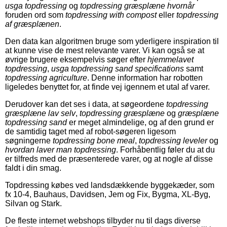
usga topdressing
og
topdressing græsplæne hvornår
foruden ord som
topdressing with compost
eller
topdressing
af græsplænen
.
Den data kan algoritmen bruge som yderligere inspiration til
at kunne vise de mest relevante varer. Vi kan også se at
øvrige brugere eksempelvis søger efter
hjemmelavet
topdressing
,
usga topdressing sand specifications
samt
topdressing agriculture
. Denne information har robotten
ligeledes benyttet for, at finde vej igennem et utal af varer.
Derudover kan det ses i data, at søgeordene
topdressing
græsplæne lav selv
,
topdressing græsplæne
og
græsplæne
topdressing sand
er meget almindelige, og af den grund er
de samtidig taget med af robot-søgeren ligesom
søgningerne
topdressing bone meal
,
topdressing leveler
og
hvordan laver man topdressing
. Forhåbentlig føler du at du
er tilfreds med de præsenterede varer, og at nogle af disse
faldt i din smag.
Topdressing købes ved landsdækkende byggekæder, som
fx 10-4, Bauhaus, Davidsen, Jem og Fix, Bygma, XL-Byg,
Silvan og Stark.
De fleste internet webshops tilbyder nu til dags diverse