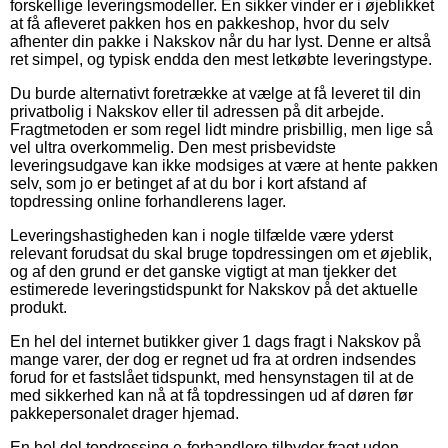
forskellige leveringsmodeller. En sikker vinder er i øjeblikket
at få afleveret pakken hos en pakkeshop, hvor du selv
afhenter din pakke i Nakskov når du har lyst. Denne er altså
ret simpel, og typisk endda den mest letkøbte leveringstype.
Du burde alternativt foretrække at vælge at få leveret til din
privatbolig i Nakskov eller til adressen på dit arbejde.
Fragtmetoden er som regel lidt mindre prisbillig, men lige så
vel ultra overkommelig. Den mest prisbevidste
leveringsudgave kan ikke modsiges at være at hente pakken
selv, som jo er betinget af at du bor i kort afstand af
topdressing online forhandlerens lager.
Leveringshastigheden kan i nogle tilfælde være yderst
relevant forudsat du skal bruge topdressingen om et øjeblik,
og af den grund er det ganske vigtigt at man tjekker det
estimerede leveringstidspunkt for Nakskov på det aktuelle
produkt.
En hel del internet butikker giver 1 dags fragt i Nakskov på
mange varer, der dog er regnet ud fra at ordren indsendes
forud for et fastslået tidspunkt, med hensynstagen til at de
med sikkerhed kan nå at få topdressingen ud af døren før
pakkepersonalet drager hjemad.
En hel del topdressing e-forhandlere tilbyder fragt uden