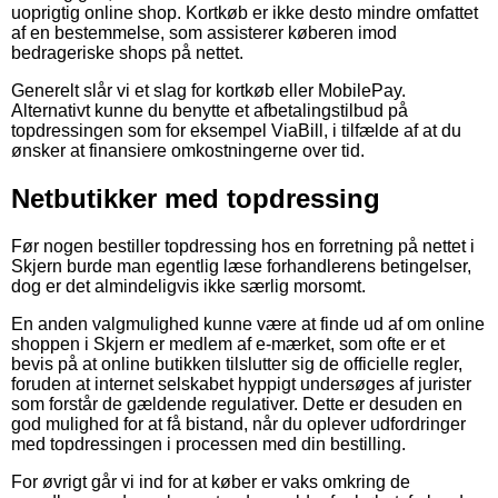
uoprigtig online shop. Kortkøb er ikke desto mindre omfattet
af en bestemmelse, som assisterer køberen imod
bedrageriske shops på nettet.
Generelt slår vi et slag for kortkøb eller MobilePay.
Alternativt kunne du benytte et afbetalingstilbud på
topdressingen som for eksempel ViaBill, i tilfælde af at du
ønsker at finansiere omkostningerne over tid.
Netbutikker med topdressing
Før nogen bestiller topdressing hos en forretning på nettet i
Skjern burde man egentlig læse forhandlerens betingelser,
dog er det almindeligvis ikke særlig morsomt.
En anden valgmulighed kunne være at finde ud af om online
shoppen i Skjern er medlem af e-mærket, som ofte er et
bevis på at online butikken tilslutter sig de officielle regler,
foruden at internet selskabet hyppigt undersøges af jurister
som forstår de gældende regulativer. Dette er desuden en
god mulighed for at få bistand, når du oplever udfordringer
med topdressingen i processen med din bestilling.
For øvrigt går vi ind for at køber er vaks omkring de