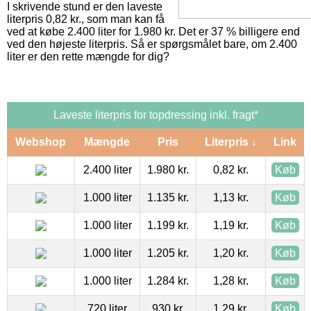
I skrivende stund er den laveste
literpris 0,82 kr., som man kan få
ved at købe 2.400 liter for 1.980 kr. Det er 37 % billigere end
ved den højeste literpris. Så er spørgsmålet bare, om 2.400
liter er den rette mængde for dig?
Laveste literpris for topdressing inkl. fragt*
Webshop
Mængde
Pris
Literpris ↓
Link
2.400 liter
1.980 kr.
0,82 kr.
Køb
1.000 liter
1.135 kr.
1,13 kr.
Køb
1.000 liter
1.199 kr.
1,19 kr.
Køb
1.000 liter
1.205 kr.
1,20 kr.
Køb
1.000 liter
1.284 kr.
1,28 kr.
Køb
720 liter
930 kr.
1,29 kr.
Køb