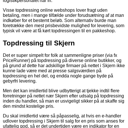
logistikpersonalet har fri.
Visse topdressing online webshops lover fragt uden
betaling, men i mange tilfælde under forudsætning af at man
indkøber for et bestemt beløb. Som alternativ burde man
foretrække den mest prisbevidste mulighed for levering, som
typisk vil være at få kørt topdressingen til en pakkeshop.
Topdressing til Skjern
Det er super simpelt for folk at sammenligne priser (via fx
PriceRunner) på topdressing på diverse online butikker, og
på grund af dette har adskillige firmaer på nettet i Skjern ikke
kunne lade være med at presse salgsværdien på
topdressing en hel del, og endda nogle gange byde på
gebyrfri levering.
Men det kan imidlertid blive udbytterigt at tjekke indtil flere
forretninger på nettet nær Skjern efter udsalg på topdressing
inden du handler, så man er usvigeligt sikker på at skaffe sig
den mindst kostelige pris.
Du skal imidlertid være så påpasselig, at hvis en e-handler
udlover topdressing i Skjern til salg for en pris som anses for
ufattelig god, så er det undertiden være en indikator for en