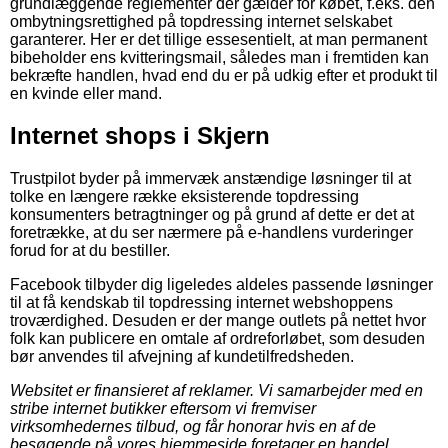
grundlæggende reglementer der gælder for købet, f.eks. den
ombytningsrettighed på topdressing internet selskabet
garanterer. Her er det tillige essesentielt, at man permanent
bibeholder ens kvitteringsmail, således man i fremtiden kan
bekræfte handlen, hvad end du er på udkig efter et produkt til
en kvinde eller mand.
Internet shops i Skjern
Trustpilot byder på immervæk anstændige løsninger til at
tolke en længere række eksisterende topdressing
konsumenters betragtninger og på grund af dette er det at
foretrække, at du ser nærmere på e-handlens vurderinger
forud for at du bestiller.
Facebook tilbyder dig ligeledes aldeles passende løsninger
til at få kendskab til topdressing internet webshoppens
troværdighed. Desuden er der mange outlets på nettet hvor
folk kan publicere en omtale af ordreforløbet, som desuden
bør anvendes til afvejning af kundetilfredsheden.
Websitet er finansieret af reklamer. Vi samarbejder med en
stribe internet butikker eftersom vi fremviser
virksomhedernes tilbud, og får honorar hvis en af de
besøgende på vores hjemmeside foretager en handel.