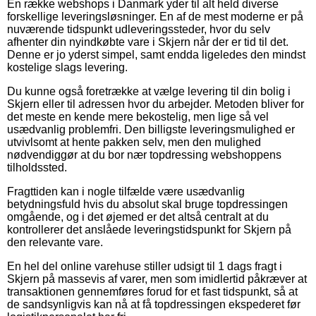
En række webshops i Danmark yder til alt held diverse
forskellige leveringsløsninger. En af de mest moderne er på
nuværende tidspunkt udleveringssteder, hvor du selv
afhenter din nyindkøbte vare i Skjern når der er tid til det.
Denne er jo yderst simpel, samt endda ligeledes den mindst
kostelige slags levering.
Du kunne også foretrække at vælge levering til din bolig i
Skjern eller til adressen hvor du arbejder. Metoden bliver for
det meste en kende mere bekostelig, men lige så vel
usædvanlig problemfri. Den billigste leveringsmulighed er
utvivlsomt at hente pakken selv, men den mulighed
nødvendiggør at du bor nær topdressing webshoppens
tilholdssted.
Fragttiden kan i nogle tilfælde være usædvanlig
betydningsfuld hvis du absolut skal bruge topdressingen
omgående, og i det øjemed er det altså centralt at du
kontrollerer det anslåede leveringstidspunkt for Skjern på
den relevante vare.
En hel del online varehuse stiller udsigt til 1 dags fragt i
Skjern på massevis af varer, men som imidlertid påkræver at
transaktionen gennemføres forud for et fast tidspunkt, så at
de sandsynligvis kan nå at få topdressingen ekspederet før