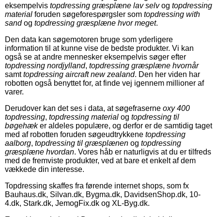
eksempelvis
topdressing græsplæne lav selv
og
topdressing
material
foruden søgeforespørgsler som
topdressing with
sand
og
topdressing græsplæne hvor meget
.
Den data kan søgemotoren bruge som yderligere
information til at kunne vise de bedste produkter. Vi kan
også se at andre mennesker eksempelvis søger efter
topdressing nordjylland
,
topdressing græsplæne hvornår
samt
topdressing aircraft new zealand
. Den her viden har
robotten også benyttet for, at finde vej igennem millioner af
varer.
Derudover kan det ses i data, at søgefraserne
oxy 400
topdressing
,
topdressing material
og
topdressing til
bøgehæk
er aldeles populære, og derfor er de samtidig taget
med af robotten foruden søgeudtrykkene
topdressing
aalborg
,
topdressing til græsplænen
og
topdressing
græsplæne hvordan
. Vores håb er naturligvis at du er tilfreds
med de fremviste produkter, ved at bare et enkelt af dem
vækkede din interesse.
Topdressing skaffes fra førende internet shops, som fx
Bauhaus.dk, Silvan.dk, Bygma.dk, DavidsenShop.dk, 10-
4.dk, Stark.dk, JemogFix.dk og XL-Byg.dk.