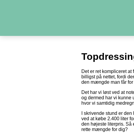
Topdressin
Det er ret kompliceret at
billigst på nettet, fordi 
den mængde man får for 
Det har vi løst ved at no
og dermed har vi kunne u
hvor vi samtidig medregn
I skrivende stund er den 
ved at købe 2.400 liter fo
den højeste literpris. Så
rette mængde for dig?