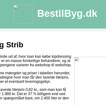
BestilByg.dk
g Strib
 finde ud af, hvor man kan købe topdressing
der er en masse forskellige forhandlere, og at
pengene varierer fra webshop til webshop.
tere mængder og priser i tabellen herunder,
dregne hvor man får den laveste literpris,
er et eventuelt leveringsgebyr.
laveste literpris 0,82 kr., som man kan få
r 1.980 kr. Det er 37 % billigere end ved
 er spørgsmålet bare, om 2.400 liter er den