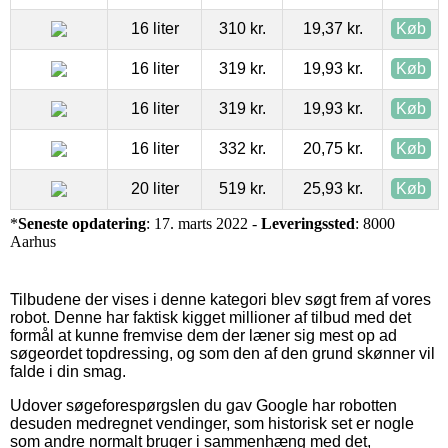
16 liter
310 kr.
19,37 kr.
Køb
16 liter
319 kr.
19,93 kr.
Køb
16 liter
319 kr.
19,93 kr.
Køb
16 liter
332 kr.
20,75 kr.
Køb
20 liter
519 kr.
25,93 kr.
Køb
*
Seneste opdatering
: 17. marts 2022 -
Leveringssted
: 8000
Aarhus
Tilbudene der vises i denne kategori blev søgt frem af vores
robot. Denne har faktisk kigget millioner af tilbud med det
formål at kunne fremvise dem der læner sig mest op ad
søgeordet topdressing, og som den af den grund skønner vil
falde i din smag.
Udover søgeforespørgslen du gav Google har robotten
desuden medregnet vendinger, som historisk set er nogle
som andre normalt bruger i sammenhæng med det,