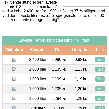
I skrivende stund er den laveste
literpris 0,82 kr., som man kan få
ved at købe 2.400 liter for 1.980 kr. Det er 37 % billigere end
ved den højeste literpris. Så er spørgsmålet bare, om 2.400
liter er den rette mængde for dig?
Laveste literpris for topdressing inkl. fragt*
Webshop
Mængde
Pris
Literpris ↓
Link
2.400 liter
1.980 kr.
0,82 kr.
Køb
1.000 liter
1.135 kr.
1,13 kr.
Køb
1.000 liter
1.199 kr.
1,19 kr.
Køb
1.000 liter
1.205 kr.
1,20 kr.
Køb
1.000 liter
1.284 kr.
1,28 kr.
Køb
720 liter
930 kr.
1,29 kr.
Køb