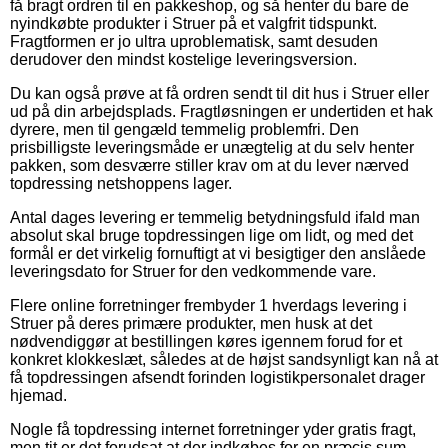
få bragt ordren til en pakkeshop, og så henter du bare de
nyindkøbte produkter i Struer på et valgfrit tidspunkt.
Fragtformen er jo ultra uproblematisk, samt desuden
derudover den mindst kostelige leveringsversion.
Du kan også prøve at få ordren sendt til dit hus i Struer eller
ud på din arbejdsplads. Fragtløsningen er undertiden et hak
dyrere, men til gengæld temmelig problemfri. Den
prisbilligste leveringsmåde er unægtelig at du selv henter
pakken, som desværre stiller krav om at du lever nærved
topdressing netshoppens lager.
Antal dages levering er temmelig betydningsfuld ifald man
absolut skal bruge topdressingen lige om lidt, og med det
formål er det virkelig fornuftigt at vi besigtiger den anslåede
leveringsdato for Struer for den vedkommende vare.
Flere online forretninger frembyder 1 hverdags levering i
Struer på deres primære produkter, men husk at det
nødvendiggør at bestillingen køres igennem forud for et
konkret klokkeslæt, således at de højst sandsynligt kan nå at
få topdressingen afsendt forinden logistikpersonalet drager
hjemad.
Nogle få topdressing internet forretninger yder gratis fragt,
men tit er det forudsat at der indkøbes for en præcis sum.