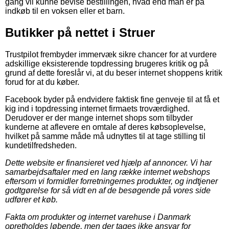
gang vil kunne bevise bestillingen, hvad end man er på
indkøb til en voksen eller et barn.
Butikker på nettet i Struer
Trustpilot frembyder immervæk sikre chancer for at vurdere
adskillige eksisterende topdressing brugeres kritik og på
grund af dette foreslår vi, at du beser internet shoppens kritik
forud for at du køber.
Facebook byder på endvidere faktisk fine genveje til at få et
kig ind i topdressing internet firmaets troværdighed.
Derudover er der mange internet shops som tilbyder
kunderne at aflevere en omtale af deres købsoplevelse,
hvilket på samme måde må udnyttes til at tage stilling til
kundetilfredsheden.
Dette website er finansieret ved hjælp af annoncer. Vi har
samarbejdsaftaler med en lang række internet webshops
eftersom vi formidler forretningernes produkter, og indtjener
godtgørelse for så vidt en af de besøgende på vores side
udfører et køb.
Fakta om produkter og internet varehuse i Danmark
opretholdes løbende, men der tages ikke ansvar for