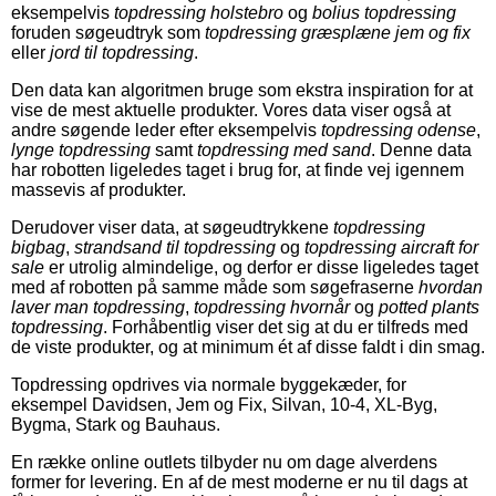
eksempelvis
topdressing holstebro
og
bolius topdressing
foruden søgeudtryk som
topdressing græsplæne jem og fix
eller
jord til topdressing
.
Den data kan algoritmen bruge som ekstra inspiration for at
vise de mest aktuelle produkter. Vores data viser også at
andre søgende leder efter eksempelvis
topdressing odense
,
lynge topdressing
samt
topdressing med sand
. Denne data
har robotten ligeledes taget i brug for, at finde vej igennem
massevis af produkter.
Derudover viser data, at søgeudtrykkene
topdressing
bigbag
,
strandsand til topdressing
og
topdressing aircraft for
sale
er utrolig almindelige, og derfor er disse ligeledes taget
med af robotten på samme måde som søgefraserne
hvordan
laver man topdressing
,
topdressing hvornår
og
potted plants
topdressing
. Forhåbentlig viser det sig at du er tilfreds med
de viste produkter, og at minimum ét af disse faldt i din smag.
Topdressing opdrives via normale byggekæder, for
eksempel Davidsen, Jem og Fix, Silvan, 10-4, XL-Byg,
Bygma, Stark og Bauhaus.
En række online outlets tilbyder nu om dage alverdens
former for levering. En af de mest moderne er nu til dags at