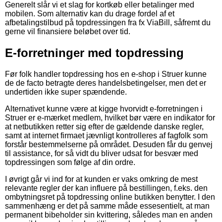
Generelt slår vi et slag for kortkøb eller betalinger med
mobilen. Som alternativ kan du drage fordel af et
afbetalingstilbud på topdressingen fra fx ViaBill, såfremt du
gerne vil finansiere beløbet over tid.
E-forretninger med topdressing
Før folk handler topdressing hos en e-shop i Struer kunne
de de facto betragte deres handelsbetingelser, men det er
undertiden ikke super spændende.
Alternativet kunne være at kigge hvorvidt e-forretningen i
Struer er e-mærket medlem, hvilket bør være en indikator for
at netbutikken retter sig efter de gældende danske regler,
samt at internet firmaet jævnligt kontrolleres af fagfolk som
forstår bestemmelserne på området. Desuden får du genvej
til assistance, for så vidt du bliver udsat for besvær med
topdressingen som følge af din ordre.
I øvrigt går vi ind for at kunden er vaks omkring de mest
relevante regler der kan influere på bestillingen, f.eks. den
ombytningsret på topdressing online butikken benytter. I den
sammenhæng er det på samme måde essesentielt, at man
permanent bibeholder sin kvittering, således man en anden