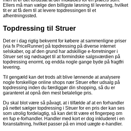
Ellers må man vælge den billigste løsning til levering, hvilket
tit er at få dem til at levere topdressingen til et
afhentningssted.
Topdressing til Struer
Det er i dag rigtig bekvemt for købere at sammenligne priser
(via fx PriceRunner) på topdressing på diverse internet
selskaber, og af den grund har adskillige e-forretninger i
Struer set sig nødsaget til at formindske salgsværdien på
topdressing enormt, og endda nogle gange byde på fragtfri
levering.
Til gengæld kan det trods alt blive lønnende at analysere
nogle forskellige online shops nær Struer efter udsalg på
topdressing inden du færdiggør din shopping, så du er
garanteret at opnå den mest betalelige pris.
Du skal blot være så påvagt, at i tilfælde af at en forhandler
på nettet sælger topdressing i Struer for en pris der kan ses
som utrolig fordelagtig, så kan det tit være et fingerpeg om
en fup e-forhandler. Handler med kort er dog inkluderet i en
foranstaltning, hvilket passer på en imod uægte e-handler.