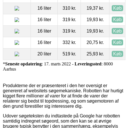
16 liter
310 kr.
19,37 kr.
Køb
16 liter
319 kr.
19,93 kr.
Køb
16 liter
319 kr.
19,93 kr.
Køb
16 liter
332 kr.
20,75 kr.
Køb
20 liter
519 kr.
25,93 kr.
Køb
*
Seneste opdatering
: 17. marts 2022 -
Leveringssted
: 8000
Aarhus
Produkterne der er præsenteret i den her oversigt er
genereret af websitets søgemekaniske. Robotten har hurtigt
kigget flere millioner af varer for at finde de varer der
relaterer sig bedst til topdressing, og som søgemotoren af
den grund forestiller sig interessere dig.
Udover søgeteksten du indtastede på Google har robotten
samtidig indregnet søgeord, som den kan se at øvrige
brugere typisk benytter i den sammenhæng, eksempelvis