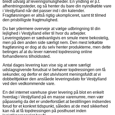
bredt udvalg af leveringsmuligheder. En yndling er p.t.
afhentningssteder, og så henter du bare din nyindkøbte vare
i Vestjylland når det passer ind i din kalender.
Fragtløsningen er altså rigtig ukompliceret, samt tit tilmed
den prisbilligste fragtmulighed.
Du bør ydermere overveje at vælge udbringning til din
lejlighed i Vestjylland eller til hvor du arbejder.
Leveringstypen er sædvanligvis en smule mere bekostelig,
men på den anden side særligt nem. Den mest letkøbte
fragtløsning er dog at du selv henter produkterne, men dette
betinges af at du lever nærved topdressing online
forhandlerens tilholdssted.
Antal dages levering kan vise sig at være særligt
udslagsgivende forudsat vi behøver topdressingen om få
sekunder, og derfor er det utvivlsomt meningsfuldt at vi
dobbelttjekker den anslåede leveringsdato for Vestjylland
ved den vedkommende vare.
En del internet varehuse giver levering på blot en enkelt
hverdag i Vestjylland på en masse varenumre, men vær
påpasselig da det er underforstået at bestillingen indsendes
forud for et konkret tidspunkt, således at de med sikkerhed
kan nå at få topdressingen på posthuset inden