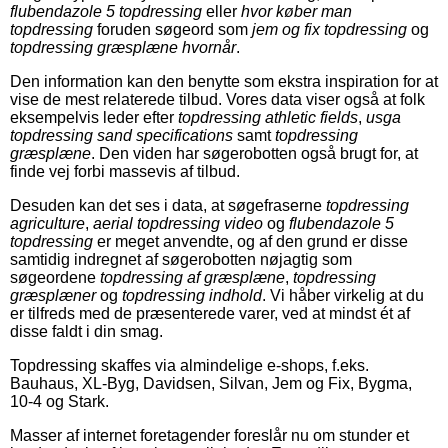
flubendazole 5 topdressing
eller
hvor køber man
topdressing
foruden søgeord som
jem og fix topdressing
og
topdressing græsplæne hvornår
.
Den information kan den benytte som ekstra inspiration for at
vise de mest relaterede tilbud. Vores data viser også at folk
eksempelvis leder efter
topdressing athletic fields
,
usga
topdressing sand specifications
samt
topdressing
græsplæne
. Den viden har søgerobotten også brugt for, at
finde vej forbi massevis af tilbud.
Desuden kan det ses i data, at søgefraserne
topdressing
agriculture
,
aerial topdressing video
og
flubendazole 5
topdressing
er meget anvendte, og af den grund er disse
samtidig indregnet af søgerobotten nøjagtig som
søgeordene
topdressing af græsplæne
,
topdressing
græsplæner
og
topdressing indhold
. Vi håber virkelig at du
er tilfreds med de præsenterede varer, ved at mindst ét af
disse faldt i din smag.
Topdressing skaffes via almindelige e-shops, f.eks.
Bauhaus, XL-Byg, Davidsen, Silvan, Jem og Fix, Bygma,
10-4 og Stark.
Masser af internet foretagender foreslår nu om stunder et