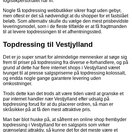
logistikpersonalet har fri.
Nogle få topdressing webbutikker sikrer fragt uden gebyr,
men oftest er det så nødvendigt at du shopper for et fastslået
beløb. Som alternativ skulle du vælge den mest prisbevidste
leveringsmodel, som i de fleste tilfælde er at få fragtmanden
til at levere topdressingen til et afhentningssted.
Topdressing til Vestjylland
Det er jo super smart for almindelige mennesker at søge sig
frem til priser på topdressing fra diverse e-forhandlere, og på
grund af dette har flere internet shops i Vestjylland været
tvunget til at presse salgspriserne på topdressing kolossalt,
og endda nogle gange garantere levering uden
omkostninger.
Trods dette kan det trods alt være tiden værd at granske et
par internet handler nær Vestjylland efter udsalg på
topdressing forud for at du placerer ordren, så man er
skråsikker på at få den mest attraktive pris.
Man bør blot huske på, at såfremt en online shop frembyder
topdressing i Vestjylland for en salgspris som virker
grænseløst attraktiv, så kunne det for det meste være et