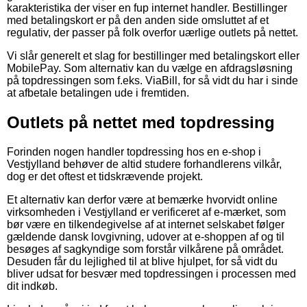
karakteristika der viser en fup internet handler. Bestillinger
med betalingskort er på den anden side omsluttet af et
regulativ, der passer på folk overfor uærlige outlets på nettet.
Vi slår generelt et slag for bestillinger med betalingskort eller
MobilePay. Som alternativ kan du vælge en afdragsløsning
på topdressingen som f.eks. ViaBill, for så vidt du har i sinde
at afbetale betalingen ude i fremtiden.
Outlets på nettet med topdressing
Forinden nogen handler topdressing hos en e-shop i
Vestjylland behøver de altid studere forhandlerens vilkår,
dog er det oftest et tidskrævende projekt.
Et alternativ kan derfor være at bemærke hvorvidt online
virksomheden i Vestjylland er verificeret af e-mærket, som
bør være en tilkendegivelse af at internet selskabet følger
gældende dansk lovgivning, udover at e-shoppen af og til
besøges af sagkyndige som forstår vilkårene på området.
Desuden får du lejlighed til at blive hjulpet, for så vidt du
bliver udsat for besvær med topdressingen i processen med
dit indkøb.