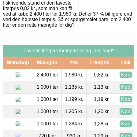
I skrivende stund er den laveste
literpris 0,82 kr., som man kan få
ved at købe 2.400 liter for 1.980 kr. Det er 37 % billigere end
ved den højeste literpris. Så er spørgsmålet bare, om 2.400
liter er den rette mængde for dig?
Laveste literpris for topdressing inkl. fragt*
Webshop
Mængde
Pris
Literpris ↓
Link
2.400 liter
1.980 kr.
0,82 kr.
Køb
1.000 liter
1.135 kr.
1,13 kr.
Køb
1.000 liter
1.199 kr.
1,19 kr.
Køb
1.000 liter
1.205 kr.
1,20 kr.
Køb
1.000 liter
1.284 kr.
1,28 kr.
Køb
720 liter
930 kr.
1,29 kr.
Køb