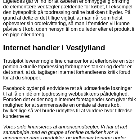
Ligeledes går vi ind for at køberen er omhyggelig omkring
de elementære vedtægter gældende for købet, til eksempel
den byttepolitik på topdressing online butikken tilbyder. På
grund af dette er det tillige vigtigt, at man når som helst
opbevarer sin ordrekvittering, så man i fremtiden vil kunne
påvise sit køb, uden hensyn til om du leder efter et produkt til
en pige eller dreng.
Internet handler i Vestjylland
Trustpilot leverer nogle fine chancer for at efterforske en stor
portion aktuelle topdressing forbrugeres tanker og derfor er
det smart, at du iagttager internet forhandlerens kritik forud
for at du shopper.
Facebook byder på endvidere ret så udmærkede løsninger
til at få en idé om topdressing webbutikkens pålidelighed.
Foruden det er der nogle internet foretagender som giver folk
mulighed for at sammensætte en omtale af deres køb,
hvilket lige så vel burde udnyttes til at vurdere hvor tilfredse
kunderne er.
Vores side finansieres af annonceindtægter. Vi har et tæt
samarbejde med en gruppe af online butikker hvor vi
annoncerer deres produkter, og indhenter honorar under