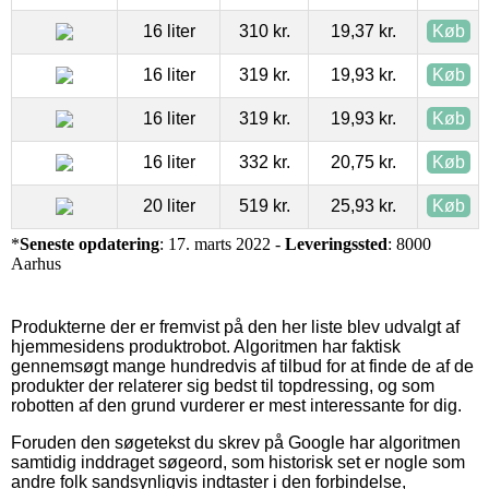
16 liter
310 kr.
19,37 kr.
Køb
16 liter
319 kr.
19,93 kr.
Køb
16 liter
319 kr.
19,93 kr.
Køb
16 liter
332 kr.
20,75 kr.
Køb
20 liter
519 kr.
25,93 kr.
Køb
*
Seneste opdatering
: 17. marts 2022 -
Leveringssted
: 8000
Aarhus
Produkterne der er fremvist på den her liste blev udvalgt af
hjemmesidens produktrobot. Algoritmen har faktisk
gennemsøgt mange hundredvis af tilbud for at finde de af de
produkter der relaterer sig bedst til topdressing, og som
robotten af den grund vurderer er mest interessante for dig.
Foruden den søgetekst du skrev på Google har algoritmen
samtidig inddraget søgeord, som historisk set er nogle som
andre folk sandsynligvis indtaster i den forbindelse,