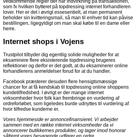
vedkommende regler der har indvirkning på transaktionen,
som fx hvilken bytteret på topdressing internet forhandleren
lover. Her er det i øvrigt essesentielt, at man permanent
beholder sin kvitteringsmail, så man til enhver tid kan påvise
bestillingen, ligegyldigt om man skal købe til en dame eller
herre.
Internet shops i Vojens
Trustpilot tilbyder dig egentlig solide muligheder for at
eksaminere flere eksisterende topdressing brugeres
reflektioner og derfor er det godt, at du eksaminerer online
forhandlerens anmeldelser forud for at du handler.
Facebook præsterer desuden flere hensigtsmæssige
chancer for at få kendskab til topdressing online shoppens
kundetilfredshed. I øvrigt er der mange internet
virksomheder hvor folk kan frembringe en vurdering af
ordreforløbet, som ligeledes burde udnyttes til vurdering af
hvor tilfredse kunderne er.
Vores hjemmeside er annoncefinansieret. Vi arbejder
sammen med en række internet virksomheder da vi
annoncerer butikkernes produkter, og tager imod honorar
såfremt vores besøgende udfører en ordre.