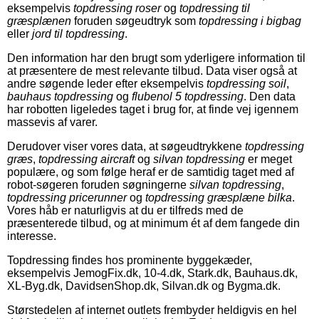
eksempelvis
topdressing roser
og
topdressing til
græsplænen
foruden søgeudtryk som
topdressing i bigbag
eller
jord til topdressing
.
Den information har den brugt som yderligere information til
at præsentere de mest relevante tilbud. Data viser også at
andre søgende leder efter eksempelvis
topdressing soil
,
bauhaus topdressing
og
flubenol 5 topdressing
. Den data
har robotten ligeledes taget i brug for, at finde vej igennem
massevis af varer.
Derudover viser vores data, at søgeudtrykkene
topdressing
græs
,
topdressing aircraft
og
silvan topdressing
er meget
populære, og som følge heraf er de samtidig taget med af
robot-søgeren foruden søgningerne
silvan topdressing
,
topdressing pricerunner
og
topdressing græsplæne bilka
.
Vores håb er naturligvis at du er tilfreds med de
præsenterede tilbud, og at minimum ét af dem fangede din
interesse.
Topdressing findes hos prominente byggekæder,
eksempelvis JemogFix.dk, 10-4.dk, Stark.dk, Bauhaus.dk,
XL-Byg.dk, DavidsenShop.dk, Silvan.dk og Bygma.dk.
Størstedelen af internet outlets frembyder heldigvis en hel