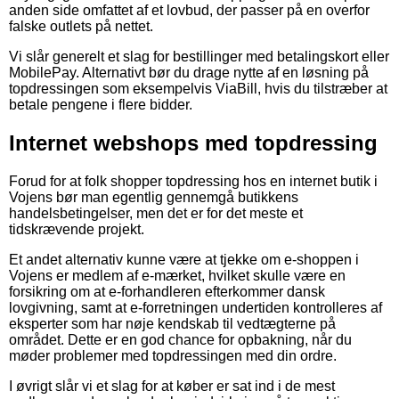
anden side omfattet af et lovbud, der passer på en overfor
falske outlets på nettet.
Vi slår generelt et slag for bestillinger med betalingskort eller
MobilePay. Alternativt bør du drage nytte af en løsning på
topdressingen som eksempelvis ViaBill, hvis du tilstræber at
betale pengene i flere bidder.
Internet webshops med topdressing
Forud for at folk shopper topdressing hos en internet butik i
Vojens bør man egentlig gennemgå butikkens
handelsbetingelser, men det er for det meste et
tidskrævende projekt.
Et andet alternativ kunne være at tjekke om e-shoppen i
Vojens er medlem af e-mærket, hvilket skulle være en
forsikring om at e-forhandleren efterkommer dansk
lovgivning, samt at e-forretningen undertiden kontrolleres af
eksperter som har nøje kendskab til vedtægterne på
området. Dette er en god chance for opbakning, når du
møder problemer med topdressingen med din ordre.
I øvrigt slår vi et slag for at køber er sat ind i de mest