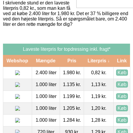
I skrivende stund er den laveste
literpris 0,82 kr., som man kan få
ved at købe 2.400 liter for 1.980 kr. Det er 37 % billigere end
ved den højeste literpris. Så er spørgsmålet bare, om 2.400
liter er den rette mængde for dig?
Laveste literpris for topdressing inkl. fragt*
Webshop
Mængde
Pris
Literpris ↓
Link
2.400 liter
1.980 kr.
0,82 kr.
Køb
1.000 liter
1.135 kr.
1,13 kr.
Køb
1.000 liter
1.199 kr.
1,19 kr.
Køb
1.000 liter
1.205 kr.
1,20 kr.
Køb
1.000 liter
1.284 kr.
1,28 kr.
Køb
720 liter
930 kr.
1,29 kr.
Køb