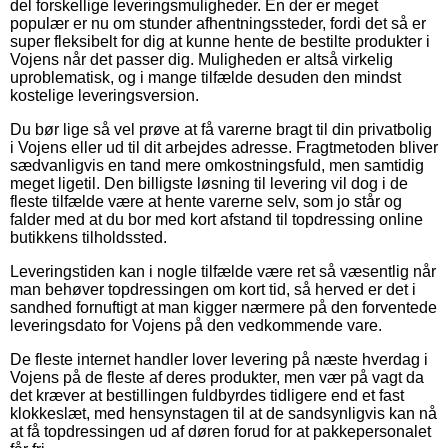
del forskellige leveringsmuligheder. En der er meget
populær er nu om stunder afhentningssteder, fordi det så er
super fleksibelt for dig at kunne hente de bestilte produkter i
Vojens når det passer dig. Muligheden er altså virkelig
uproblematisk, og i mange tilfælde desuden den mindst
kostelige leveringsversion.
Du bør lige så vel prøve at få varerne bragt til din privatbolig
i Vojens eller ud til dit arbejdes adresse. Fragtmetoden bliver
sædvanligvis en tand mere omkostningsfuld, men samtidig
meget ligetil. Den billigste løsning til levering vil dog i de
fleste tilfælde være at hente varerne selv, som jo står og
falder med at du bor med kort afstand til topdressing online
butikkens tilholdssted.
Leveringstiden kan i nogle tilfælde være ret så væsentlig når
man behøver topdressingen om kort tid, så herved er det i
sandhed fornuftigt at man kigger nærmere på den forventede
leveringsdato for Vojens på den vedkommende vare.
De fleste internet handler lover levering på næste hverdag i
Vojens på de fleste af deres produkter, men vær på vagt da
det kræver at bestillingen fuldbyrdes tidligere end et fast
klokkeslæt, med hensynstagen til at de sandsynligvis kan nå
at få topdressingen ud af døren forud for at pakkepersonalet