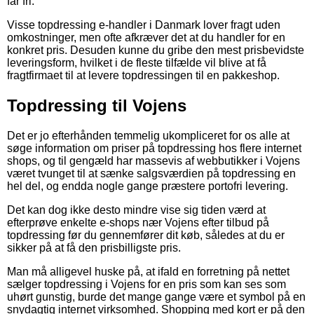
får fri.
Visse topdressing e-handler i Danmark lover fragt uden
omkostninger, men ofte afkræver det at du handler for en
konkret pris. Desuden kunne du gribe den mest prisbevidste
leveringsform, hvilket i de fleste tilfælde vil blive at få
fragtfirmaet til at levere topdressingen til en pakkeshop.
Topdressing til Vojens
Det er jo efterhånden temmelig ukompliceret for os alle at
søge information om priser på topdressing hos flere internet
shops, og til gengæld har massevis af webbutikker i Vojens
været tvunget til at sænke salgsværdien på topdressing en
hel del, og endda nogle gange præstere portofri levering.
Det kan dog ikke desto mindre vise sig tiden værd at
efterprøve enkelte e-shops nær Vojens efter tilbud på
topdressing før du gennemfører dit køb, således at du er
sikker på at få den prisbilligste pris.
Man må alligevel huske på, at ifald en forretning på nettet
sælger topdressing i Vojens for en pris som kan ses som
uhørt gunstig, burde det mange gange være et symbol på en
snydagtig internet virksomhed. Shopping med kort er på den