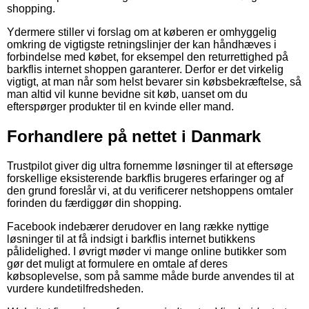
shopping.
Ydermere stiller vi forslag om at køberen er omhyggelig
omkring de vigtigste retningslinjer der kan håndhæves i
forbindelse med købet, for eksempel den returrettighed på
barkflis internet shoppen garanterer. Derfor er det virkelig
vigtigt, at man når som helst bevarer sin købsbekræftelse, så
man altid vil kunne bevidne sit køb, uanset om du
efterspørger produkter til en kvinde eller mand.
Forhandlere på nettet i Danmark
Trustpilot giver dig ultra fornemme løsninger til at eftersøge
forskellige eksisterende barkflis brugeres erfaringer og af
den grund foreslår vi, at du verificerer netshoppens omtaler
forinden du færdiggør din shopping.
Facebook indebærer derudover en lang række nyttige
løsninger til at få indsigt i barkflis internet butikkens
pålidelighed. I øvrigt møder vi mange online butikker som
gør det muligt at formulere en omtale af deres
købsoplevelse, som på samme måde burde anvendes til at
vurdere kundetilfredsheden.