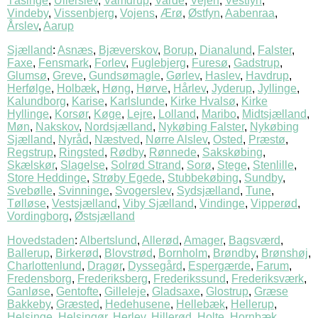
Tåsinge
,
Ullerslev
,
Vamdrup
,
Varde
,
Vejen
,
Vestfyn
,
Vindeby
,
Vissenbjerg
,
Vojens
,
Ærø
,
Østfyn
,
Aabenraa
,
Årslev
,
Aarup
Sjælland
:
Asnæs
,
Bjæverskov
,
Borup
,
Dianalund
,
Falster
,
Faxe
,
Fensmark
,
Forlev
,
Fuglebjerg
,
Furesø
,
Gadstrup
,
Glumsø
,
Greve
,
Gundsømagle
,
Gørlev
,
Haslev
,
Havdrup
,
Herfølge
,
Holbæk
,
Høng
,
Hørve
,
Hårlev
,
Jyderup
,
Jyllinge
,
Kalundborg
,
Karise
,
Karlslunde
,
Kirke Hvalsø
,
Kirke
Hyllinge
,
Korsør
,
Køge
,
Lejre
,
Lolland
,
Maribo
,
Midtsjælland
,
Møn
,
Nakskov
,
Nordsjælland
,
Nykøbing Falster
,
Nykøbing
Sjælland
,
Nyråd
,
Næstved
,
Nørre Alslev
,
Osted
,
Præstø
,
Regstrup
,
Ringsted
,
Rødby
,
Rønnede
,
Sakskøbing
,
Skælskør
,
Slagelse
,
Solrød Strand
,
Sorø
,
Stege
,
Stenlille
,
Store Heddinge
,
Strøby Egede
,
Stubbekøbing
,
Sundby
,
Svebølle
,
Svinninge
,
Svogerslev
,
Sydsjælland
,
Tune
,
Tølløse
,
Vestsjælland
,
Viby Sjælland
,
Vindinge
,
Vipperød
,
Vordingborg
,
Østsjælland
Hovedstaden
:
Albertslund
,
Allerød
,
Amager
,
Bagsværd
,
Ballerup
,
Birkerød
,
Blovstrød
,
Bornholm
,
Brøndby
,
Brønshøj
,
Charlottenlund
,
Dragør
,
Dyssegård
,
Espergærde
,
Farum
,
Fredensborg
,
Frederiksberg
,
Frederikssund
,
Frederiksværk
,
Ganløse
,
Gentofte
,
Gilleleje
,
Gladsaxe
,
Glostrup
,
Græse
Bakkeby
,
Græsted
,
Hedehusene
,
Hellebæk
,
Hellerup
,
Helsinge
,
Helsingør
,
Herlev
,
Hillerød
,
Holte
,
Hornbæk
,