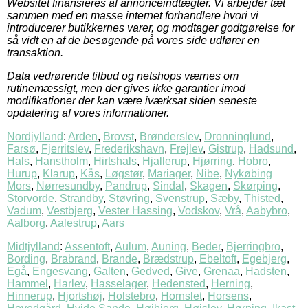
Websitet finansieres af annonceindtægter. Vi arbejder tæt
sammen med en masse internet forhandlere hvori vi
introducerer butikkernes varer, og modtager godtgørelse for
så vidt en af de besøgende på vores side udfører en
transaktion.
Data vedrørende tilbud og netshops værnes om
rutinemæssigt, men der gives ikke garantier imod
modifikationer der kan være iværksat siden seneste
opdatering af vores informationer.
Nordjylland
:
Arden
,
Brovst
,
Brønderslev
,
Dronninglund
,
Farsø
,
Fjerritslev
,
Frederikshavn
,
Frejlev
,
Gistrup
,
Hadsund
,
Hals
,
Hanstholm
,
Hirtshals
,
Hjallerup
,
Hjørring
,
Hobro
,
Hurup
,
Klarup
,
Kås
,
Løgstør
,
Mariager
,
Nibe
,
Nykøbing
Mors
,
Nørresundby
,
Pandrup
,
Sindal
,
Skagen
,
Skørping
,
Storvorde
,
Strandby
,
Støvring
,
Svenstrup
,
Sæby
,
Thisted
,
Vadum
,
Vestbjerg
,
Vester Hassing
,
Vodskov
,
Vrå
,
Aabybro
,
Aalborg
,
Aalestrup
,
Aars
Midtjylland
:
Assentoft
,
Aulum
,
Auning
,
Beder
,
Bjerringbro
,
Bording
,
Brabrand
,
Brande
,
Brædstrup
,
Ebeltoft
,
Egebjerg
,
Egå
,
Engesvang
,
Galten
,
Gedved
,
Give
,
Grenaa
,
Hadsten
,
Hammel
,
Harlev
,
Hasselager
,
Hedensted
,
Herning
,
Hinnerup
,
Hjortshøj
,
Holstebro
,
Hornslet
,
Horsens
,