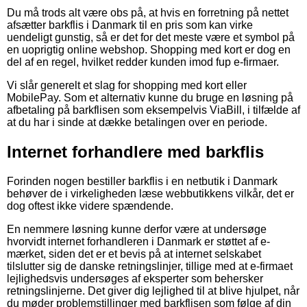
Du må trods alt være obs på, at hvis en forretning på nettet
afsætter barkflis i Danmark til en pris som kan virke
uendeligt gunstig, så er det for det meste være et symbol på
en uoprigtig online webshop. Shopping med kort er dog en
del af en regel, hvilket redder kunden imod fup e-firmaer.
Vi slår generelt et slag for shopping med kort eller
MobilePay. Som et alternativ kunne du bruge en løsning på
afbetaling på barkflisen som eksempelvis ViaBill, i tilfælde af
at du har i sinde at dække betalingen over en periode.
Internet forhandlere med barkflis
Forinden nogen bestiller barkflis i en netbutik i Danmark
behøver de i virkeligheden læse webbutikkens vilkår, det er
dog oftest ikke videre spændende.
En nemmere løsning kunne derfor være at undersøge
hvorvidt internet forhandleren i Danmark er støttet af e-
mærket, siden det er et bevis på at internet selskabet
tilslutter sig de danske retningslinjer, tillige med at e-firmaet
lejlighedsvis undersøges af eksperter som behersker
retningslinjerne. Det giver dig lejlighed til at blive hjulpet, når
du møder problemstillinger med barkflisen som følge af din