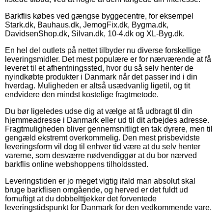
Barkflis købes ved gængse byggecentre, for eksempel
Stark.dk, Bauhaus.dk, JemogFix.dk, Bygma.dk,
DavidsenShop.dk, Silvan.dk, 10-4.dk og XL-Byg.dk.
En hel del outlets på nettet tilbyder nu diverse forskellige
leveringsmidler. Det mest populære er for nærværende at få
leveret til et afhentningssted, hvor du så selv henter de
nyindkøbte produkter i Danmark når det passer ind i din
hverdag. Muligheden er altså usædvanlig ligetil, og tit
endvidere den mindst kostelige fragtmetode.
Du bør ligeledes udse dig at vælge at få udbragt til din
hjemmeadresse i Danmark eller ud til dit arbejdes adresse.
Fragtmuligheden bliver gennemsnitligt en tak dyrere, men til
gengæld ekstremt overkommelig. Den mest prisbevidste
leveringsform vil dog til enhver tid være at du selv henter
varerne, som desværre nødvendiggør at du bor nærved
barkflis online webshoppens tilholdssted.
Leveringstiden er jo meget vigtig ifald man absolut skal
bruge barkflisen omgående, og herved er det fuldt ud
fornuftigt at du dobbelttjekker det forventede
leveringstidspunkt for Danmark for den vedkommende vare.