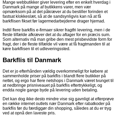
Mange webbutikker giver levering efter en enkelt hverdag i
Danmark på mange af butikkens varer, men vær
opmærksom på at det påkræver at du bestiller forinden et
fastsat klokkeslæt, så at de sandsynligvis kan nå at få
barkflisen fikset før lagermedarbejderne drager hjemad.
Indtil flere barkflis e-firmaer sikrer fragtfri levering, men i de
fleste tilfælde afkræver det at du aftager for en præcis sum.
Som alternativ må man gribe den mest prisbevidste form for
fragt, der i de fleste tilfælde vil være at få fragtmanden til at
køre barkflisen til et udleveringssted.
Barkflis til Danmark
Det er jo efterhånden vældig overkommeligt for købere at
sammenholde priser på barkflis i blandt flere butikker på
nettet, og ergo har flere netshops i Danmark været tvunget til
at nedbringe prisniveauet på barkflis eftertrykkeligt, og
endda nogle gange byde på levering uden betaling.
Det kan dog ikke desto mindre vise sig gavnligt at efterprøve
en række internet outlets nær Danmark efter rabatkoder på
barkflis før du færdiggør din shopping, således at du er tryg
ved at opnå den laveste pris.