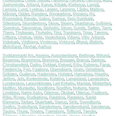
Hovedgård
,
Hvide Sande
,
Højbjerg
,
Højslev
,
Hørning
,
Ikast
,
Juelsminde
,
Jylland
,
Karup
,
Kibæk
,
Kjellerup
,
Langå
,
Lemvig
,
Lund
,
Lystrup
,
Løgten
,
Løsning
,
Låsby
,
Malling
,
Mårslet
,
Odder
,
Randers
,
Ringkøbing
,
Risskov
,
Ry
,
Ryomgård
,
Rønde
,
Sabro
,
Samsø
,
Sejs-Svejbæk
,
Silkeborg
,
Skanderborg
,
Skive
,
Skjern
,
Skødstrup
,
Solbjerg
,
Spentrup
,
Stevnstrup
,
Stoholm
,
Struer
,
Sunds
,
Søften
,
Tarm
,
Them
,
Thyborøn
,
Thyholm
,
Tilst
,
Tranbjerg
,
Trige
,
Tørring
,
Ulfborg
,
Ulstrup
,
Vejle
,
Vestjylland
,
Viborg
,
Viby Jylland
,
Videbæk
,
Vildbjerg
,
Vinderup
,
Virklund
,
Ølgod
,
Østbirk
,
Østjylland
,
Åbyhøj
,
Aarhus
Syddanmark
:
Als
,
Assens
,
Augustenborg
,
Bellinge
,
Billund
,
Bogense
,
Bramming
,
Brejning
,
Broager
,
Brørup
,
Børkop
,
Christiansfeld
,
Dalby
,
Dybbøl
,
Egtved
,
Ejby
,
Esbjerg
,
Fanø
,
Fredericia
,
Fyn
,
Faaborg
,
Glamsbjerg
,
Gram
,
Grindsted
,
Gråsten
,
Guderup
,
Haderslev
,
Holsted
,
Høruphav
,
Haarby
,
Jelling
,
Jels
,
Kerteminde
,
Kolding
,
Langeland
,
Langeskov
,
Lunderskov
,
Løgumkloster
,
Løjt Kirkeby
,
Marstal
,
Middelfart
,
Midtfyn
,
Munkebo
,
Nordborg
,
Nordfyn
,
Nyborg
,
Nørre
Lyndelse
,
Nørre Aaby
,
Odense
,
Oksbøl
,
Otterup
,
Padborg
,
Ribe
,
Ringe
,
Rudkøbing
,
Rødding
,
Rødekro
,
Sankt
Klemens
,
Skibet
,
Skærbæk
,
Starup
,
Strib
,
Svendborg
,
Sydfyn
,
Sydjylland
,
Sønderborg
,
Sønderjylland
,
Søndersø
,
Taulov
,
Thurø
,
Tinglev
,
Tjæreborg
,
Toftlund
,
Tønder
,