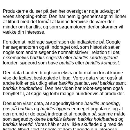
Produkterne du ser på den her oversigt er nøje udvalgt af
vores shopping-robot. Den har nemlig gennemsøgt millioner
af tilbud med det formål at kunne fremvise de varer der
minder om barkflis, og som søgemotoren derfor skønner vil
vække din interesse.
Foruden at inddrage søgefrasen du indtastede på Google
har søgemotoren også inddraget ord, som historisk set er
nogle som andre søgende normalt skriver i relation til det,
eksempelvis
barkflis engelsk
eller
barkflis sønderjylland
foruden søgeord som
have barkflis
eller
barkflis kompost
.
Den data har den brugt som ekstra information for at kunne
vise de tættest beslægtede tilbud. Vores data viser også at
andre folk er på udkig efter
barkflis planter
,
leaf barkflis
samt
barkflis holdbarhed
. Den her viden har robot-søgeren også
benyttet til, at søge sig forbi mange hundredvis af produkter.
Desuden viser data, at søgeudtrykkene
barkflis underlag
,
pris på barkflis
og
barkflis bygma
er meget populære, og af
den grund er de også indregnet af robotten på samme måde
som søgeudtrykkene
barkflis falster
,
barkflis holdbarhed
og
barkflis levetid
. Vores håb er at vi ikke skuffede dig med de
listede tilbud, ved at nogle af dem fangede din interesse.