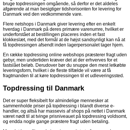
bruge topdressingen omgående, så derfor er det aldeles
afgørende at man besigtiger tidshorisonten for levering for
Danmark ved den vedkommende vare.
Flere netshops i Danmark giver levering efter en enkelt
hverdag i Danmark på deres primære varenumre, hvilket er
underforstået at bestillingen placeres inden et fast
klokkeslæt, med det formål at de højst sandsynligt kan nå at
få topdressingen afsendt inden lagerpersonalet tager hjem.
En række topdressing online webshops præsterer fragt uden
gebyr, men undertiden kræver det at der erhverves for et
fastslået beløb. Derudover bør du snuppe den mest letkøbte
leveringsform, hvilket i de fleste tilfælde vil være at få
fragtmanden til at køre topdressingen til et udleveringssted.
Topdressing til Danmark
Det er super fleksibelt for almindelige mennesker at
sammenholde priser på topdressing i blandt diverse e-
handler, og altså har massevis af shops på nettet i Danmark
været nødt til at tvinge prisniveauet på topdressing voldsomt,
og endda nogle gange præstere fragt uden betaling.