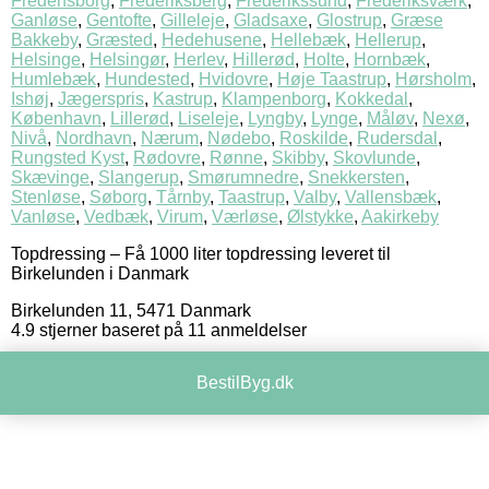
Fredensborg
,
Frederiksberg
,
Frederikssund
,
Frederiksværk
,
Ganløse
,
Gentofte
,
Gilleleje
,
Gladsaxe
,
Glostrup
,
Græse
Bakkeby
,
Græsted
,
Hedehusene
,
Hellebæk
,
Hellerup
,
Helsinge
,
Helsingør
,
Herlev
,
Hillerød
,
Holte
,
Hornbæk
,
Humlebæk
,
Hundested
,
Hvidovre
,
Høje Taastrup
,
Hørsholm
,
Ishøj
,
Jægerspris
,
Kastrup
,
Klampenborg
,
Kokkedal
,
København
,
Lillerød
,
Liseleje
,
Lyngby
,
Lynge
,
Måløv
,
Nexø
,
Nivå
,
Nordhavn
,
Nærum
,
Nødebo
,
Roskilde
,
Rudersdal
,
Rungsted Kyst
,
Rødovre
,
Rønne
,
Skibby
,
Skovlunde
,
Skævinge
,
Slangerup
,
Smørumnedre
,
Snekkersten
,
Stenløse
,
Søborg
,
Tårnby
,
Taastrup
,
Valby
,
Vallensbæk
,
Vanløse
,
Vedbæk
,
Virum
,
Værløse
,
Ølstykke
,
Aakirkeby
Topdressing
–
Få 1000 liter topdressing leveret til
Birkelunden i Danmark
Birkelunden 11
,
5471
Danmark
4.9
stjerner baseret på
11
anmeldelser
BestilByg.dk