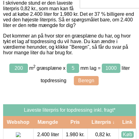
I skrivende stund er den laveste
literpris 0,82 kr., som man kan få
ved at købe 2.400 liter for 1.980 kr. Det er 37 % billigere end
ved den højeste literpris. Så er spørgsmålet bare, om 2.400
liter er den rette mængde for dig?
Det kommer an på hvor stor en græsplæne du har, og hvor
tykt et lag af topdressing du vil have. Du kan ændre i
værdierne herunder, og klikke "Beregn", så får du svar på
hvor mange liter du har brug for.
2
m
græsplæne x
mm lag =
liter
topdressing
Laveste literpris for topdressing inkl. fragt*
Webshop
Mængde
Pris
Literpris ↓
Link
2.400 liter
1.980 kr.
0,82 kr.
Køb