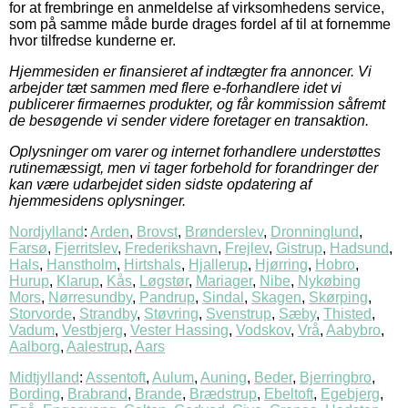
for at frembringe en anmeldelse af virksomhedens service,
som på samme måde burde drages fordel af til at fornemme
hvor tilfredse kunderne er.
Hjemmesiden er finansieret af indtægter fra annoncer. Vi
arbejder tæt sammen med flere e-forhandlere idet vi
publicerer firmaernes produkter, og får kommission såfremt
de besøgende vi sender videre foretager en transaktion.
Oplysninger om varer og internet forhandlere understøttes
rutinemæssigt, men vi tager forbehold for forandringer der
kan være udarbejdet siden sidste opdatering af
hjemmesidens oplysninger.
Nordjylland
:
Arden
,
Brovst
,
Brønderslev
,
Dronninglund
,
Farsø
,
Fjerritslev
,
Frederikshavn
,
Frejlev
,
Gistrup
,
Hadsund
,
Hals
,
Hanstholm
,
Hirtshals
,
Hjallerup
,
Hjørring
,
Hobro
,
Hurup
,
Klarup
,
Kås
,
Løgstør
,
Mariager
,
Nibe
,
Nykøbing
Mors
,
Nørresundby
,
Pandrup
,
Sindal
,
Skagen
,
Skørping
,
Storvorde
,
Strandby
,
Støvring
,
Svenstrup
,
Sæby
,
Thisted
,
Vadum
,
Vestbjerg
,
Vester Hassing
,
Vodskov
,
Vrå
,
Aabybro
,
Aalborg
,
Aalestrup
,
Aars
Midtjylland
:
Assentoft
,
Aulum
,
Auning
,
Beder
,
Bjerringbro
,
Bording
,
Brabrand
,
Brande
,
Brædstrup
,
Ebeltoft
,
Egebjerg
,