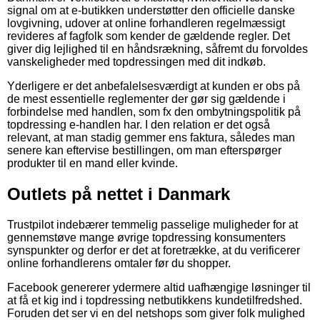
signal om at e-butikken understøtter den officielle danske
lovgivning, udover at online forhandleren regelmæssigt
revideres af fagfolk som kender de gældende regler. Det
giver dig lejlighed til en håndsrækning, såfremt du forvoldes
vanskeligheder med topdressingen med dit indkøb.
Yderligere er det anbefalelsesværdigt at kunden er obs på
de mest essentielle reglementer der gør sig gældende i
forbindelse med handlen, som fx den ombytningspolitik på
topdressing e-handlen har. I den relation er det også
relevant, at man stadig gemmer ens faktura, således man
senere kan eftervise bestillingen, om man efterspørger
produkter til en mand eller kvinde.
Outlets på nettet i Danmark
Trustpilot indebærer temmelig passelige muligheder for at
gennemstøve mange øvrige topdressing konsumenters
synspunkter og derfor er det at foretrække, at du verificerer
online forhandlerens omtaler før du shopper.
Facebook genererer ydermere altid uafhængige løsninger til
at få et kig ind i topdressing netbutikkens kundetilfredshed.
Foruden det ser vi en del netshops som giver folk mulighed