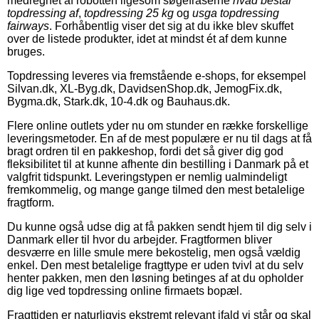
medregnet af robotten ligesom søgefraserne
hvad består
topdressing af
,
topdressing 25 kg
og
usga topdressing
fairways
. Forhåbentlig viser det sig at du ikke blev skuffet
over de listede produkter, idet at mindst ét af dem kunne
bruges.
Topdressing leveres via fremstående e-shops, for eksempel
Silvan.dk, XL-Byg.dk, DavidsenShop.dk, JemogFix.dk,
Bygma.dk, Stark.dk, 10-4.dk og Bauhaus.dk.
Flere online outlets yder nu om stunder en række forskellige
leveringsmetoder. En af de mest populære er nu til dags at få
bragt ordren til en pakkeshop, fordi det så giver dig god
fleksibilitet til at kunne afhente din bestilling i Danmark på et
valgfrit tidspunkt. Leveringstypen er nemlig ualmindeligt
fremkommelig, og mange gange tilmed den mest betalelige
fragtform.
Du kunne også udse dig at få pakken sendt hjem til dig selv i
Danmark eller til hvor du arbejder. Fragtformen bliver
desværre en lille smule mere bekostelig, men også vældig
enkel. Den mest betalelige fragttype er uden tvivl at du selv
henter pakken, men den løsning betinges af at du opholder
dig lige ved topdressing online firmaets bopæl.
Fragttiden er naturligvis ekstremt relevant ifald vi står og skal