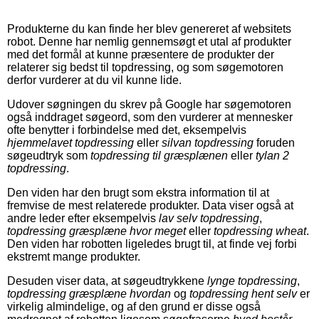
Produkterne du kan finde her blev genereret af websitets
robot. Denne har nemlig gennemsøgt et utal af produkter
med det formål at kunne præsentere de produkter der
relaterer sig bedst til topdressing, og som søgemotoren
derfor vurderer at du vil kunne lide.
Udover søgningen du skrev på Google har søgemotoren
også inddraget søgeord, som den vurderer at mennesker
ofte benytter i forbindelse med det, eksempelvis
hjemmelavet topdressing
eller
silvan topdressing
foruden
søgeudtryk som
topdressing til græsplænen
eller
tylan 2
topdressing
.
Den viden har den brugt som ekstra information til at
fremvise de mest relaterede produkter. Data viser også at
andre leder efter eksempelvis
lav selv topdressing
,
topdressing græsplæne hvor meget
eller
topdressing wheat
.
Den viden har robotten ligeledes brugt til, at finde vej forbi
ekstremt mange produkter.
Desuden viser data, at søgeudtrykkene
lynge topdressing
,
topdressing græsplæne hvordan
og
topdressing hent selv
er
virkelig almindelige, og af den grund er disse også