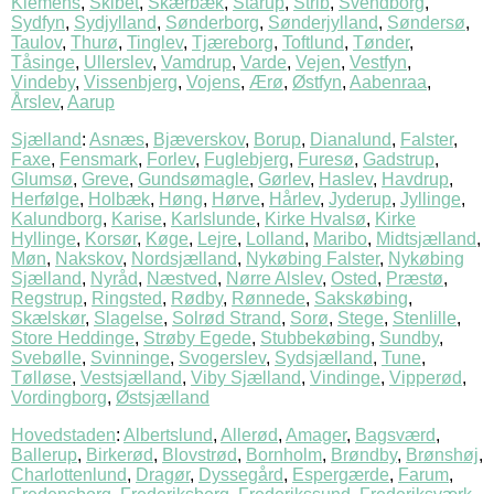
Klemens
,
Skibet
,
Skærbæk
,
Starup
,
Strib
,
Svendborg
,
Sydfyn
,
Sydjylland
,
Sønderborg
,
Sønderjylland
,
Søndersø
,
Taulov
,
Thurø
,
Tinglev
,
Tjæreborg
,
Toftlund
,
Tønder
,
Tåsinge
,
Ullerslev
,
Vamdrup
,
Varde
,
Vejen
,
Vestfyn
,
Vindeby
,
Vissenbjerg
,
Vojens
,
Ærø
,
Østfyn
,
Aabenraa
,
Årslev
,
Aarup
Sjælland
:
Asnæs
,
Bjæverskov
,
Borup
,
Dianalund
,
Falster
,
Faxe
,
Fensmark
,
Forlev
,
Fuglebjerg
,
Furesø
,
Gadstrup
,
Glumsø
,
Greve
,
Gundsømagle
,
Gørlev
,
Haslev
,
Havdrup
,
Herfølge
,
Holbæk
,
Høng
,
Hørve
,
Hårlev
,
Jyderup
,
Jyllinge
,
Kalundborg
,
Karise
,
Karlslunde
,
Kirke Hvalsø
,
Kirke
Hyllinge
,
Korsør
,
Køge
,
Lejre
,
Lolland
,
Maribo
,
Midtsjælland
,
Møn
,
Nakskov
,
Nordsjælland
,
Nykøbing Falster
,
Nykøbing
Sjælland
,
Nyråd
,
Næstved
,
Nørre Alslev
,
Osted
,
Præstø
,
Regstrup
,
Ringsted
,
Rødby
,
Rønnede
,
Sakskøbing
,
Skælskør
,
Slagelse
,
Solrød Strand
,
Sorø
,
Stege
,
Stenlille
,
Store Heddinge
,
Strøby Egede
,
Stubbekøbing
,
Sundby
,
Svebølle
,
Svinninge
,
Svogerslev
,
Sydsjælland
,
Tune
,
Tølløse
,
Vestsjælland
,
Viby Sjælland
,
Vindinge
,
Vipperød
,
Vordingborg
,
Østsjælland
Hovedstaden
:
Albertslund
,
Allerød
,
Amager
,
Bagsværd
,
Ballerup
,
Birkerød
,
Blovstrød
,
Bornholm
,
Brøndby
,
Brønshøj
,
Charlottenlund
,
Dragør
,
Dyssegård
,
Espergærde
,
Farum
,