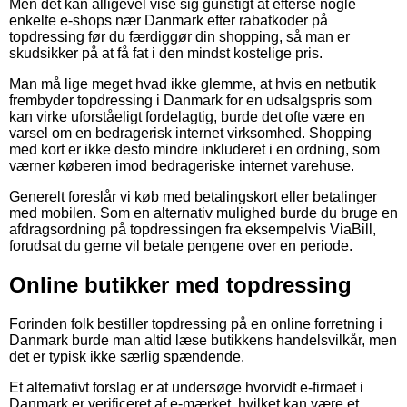
Men det kan alligevel vise sig gunstigt at efterse nogle
enkelte e-shops nær Danmark efter rabatkoder på
topdressing før du færdiggør din shopping, så man er
skudsikker på at få fat i den mindst kostelige pris.
Man må lige meget hvad ikke glemme, at hvis en netbutik
frembyder topdressing i Danmark for en udsalgspris som
kan virke uforståeligt fordelagtig, burde det ofte være en
varsel om en bedragerisk internet virksomhed. Shopping
med kort er ikke desto mindre inkluderet i en ordning, som
værner køberen imod bedrageriske internet varehuse.
Generelt foreslår vi køb med betalingskort eller betalinger
med mobilen. Som en alternativ mulighed burde du bruge en
afdragsordning på topdressingen fra eksempelvis ViaBill,
forudsat du gerne vil betale pengene over en periode.
Online butikker med topdressing
Forinden folk bestiller topdressing på en online forretning i
Danmark burde man altid læse butikkens handelsvilkår, men
det er typisk ikke særlig spændende.
Et alternativt forslag er at undersøge hvorvidt e-firmaet i
Danmark er verificeret af e-mærket, hvilket kan være et