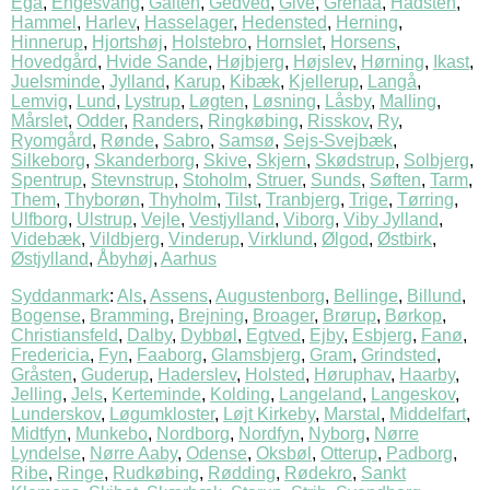
Egå
,
Engesvang
,
Galten
,
Gedved
,
Give
,
Grenaa
,
Hadsten
,
Hammel
,
Harlev
,
Hasselager
,
Hedensted
,
Herning
,
Hinnerup
,
Hjortshøj
,
Holstebro
,
Hornslet
,
Horsens
,
Hovedgård
,
Hvide Sande
,
Højbjerg
,
Højslev
,
Hørning
,
Ikast
,
Juelsminde
,
Jylland
,
Karup
,
Kibæk
,
Kjellerup
,
Langå
,
Lemvig
,
Lund
,
Lystrup
,
Løgten
,
Løsning
,
Låsby
,
Malling
,
Mårslet
,
Odder
,
Randers
,
Ringkøbing
,
Risskov
,
Ry
,
Ryomgård
,
Rønde
,
Sabro
,
Samsø
,
Sejs-Svejbæk
,
Silkeborg
,
Skanderborg
,
Skive
,
Skjern
,
Skødstrup
,
Solbjerg
,
Spentrup
,
Stevnstrup
,
Stoholm
,
Struer
,
Sunds
,
Søften
,
Tarm
,
Them
,
Thyborøn
,
Thyholm
,
Tilst
,
Tranbjerg
,
Trige
,
Tørring
,
Ulfborg
,
Ulstrup
,
Vejle
,
Vestjylland
,
Viborg
,
Viby Jylland
,
Videbæk
,
Vildbjerg
,
Vinderup
,
Virklund
,
Ølgod
,
Østbirk
,
Østjylland
,
Åbyhøj
,
Aarhus
Syddanmark
:
Als
,
Assens
,
Augustenborg
,
Bellinge
,
Billund
,
Bogense
,
Bramming
,
Brejning
,
Broager
,
Brørup
,
Børkop
,
Christiansfeld
,
Dalby
,
Dybbøl
,
Egtved
,
Ejby
,
Esbjerg
,
Fanø
,
Fredericia
,
Fyn
,
Faaborg
,
Glamsbjerg
,
Gram
,
Grindsted
,
Gråsten
,
Guderup
,
Haderslev
,
Holsted
,
Høruphav
,
Haarby
,
Jelling
,
Jels
,
Kerteminde
,
Kolding
,
Langeland
,
Langeskov
,
Lunderskov
,
Løgumkloster
,
Løjt Kirkeby
,
Marstal
,
Middelfart
,
Midtfyn
,
Munkebo
,
Nordborg
,
Nordfyn
,
Nyborg
,
Nørre
Lyndelse
,
Nørre Aaby
,
Odense
,
Oksbøl
,
Otterup
,
Padborg
,
Ribe
,
Ringe
,
Rudkøbing
,
Rødding
,
Rødekro
,
Sankt