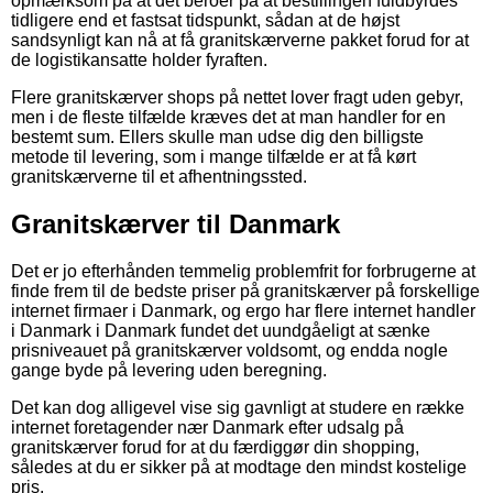
opmærksom på at det beroer på at bestillingen fuldbyrdes
tidligere end et fastsat tidspunkt, sådan at de højst
sandsynligt kan nå at få granitskærverne pakket forud for at
de logistikansatte holder fyraften.
Flere granitskærver shops på nettet lover fragt uden gebyr,
men i de fleste tilfælde kræves det at man handler for en
bestemt sum. Ellers skulle man udse dig den billigste
metode til levering, som i mange tilfælde er at få kørt
granitskærverne til et afhentningssted.
Granitskærver til Danmark
Det er jo efterhånden temmelig problemfrit for forbrugerne at
finde frem til de bedste priser på granitskærver på forskellige
internet firmaer i Danmark, og ergo har flere internet handler
i Danmark i Danmark fundet det uundgåeligt at sænke
prisniveauet på granitskærver voldsomt, og endda nogle
gange byde på levering uden beregning.
Det kan dog alligevel vise sig gavnligt at studere en række
internet foretagender nær Danmark efter udsalg på
granitskærver forud for at du færdiggør din shopping,
således at du er sikker på at modtage den mindst kostelige
pris.