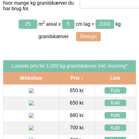
hvor mange kg granitskærver du
har brug for.
2
m
areal x
cm lag =
kg
granitskærver
Laveste pris for 1.000 kg granitskærver inkl. levering*
Webshop
Pris ↓
Link
650 kr.
Køb
650 kr.
Køb
680 kr.
Køb
700 kr.
Køb