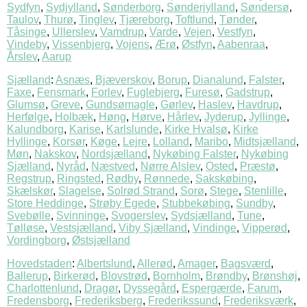
Sydfyn
,
Sydjylland
,
Sønderborg
,
Sønderjylland
,
Søndersø
,
Taulov
,
Thurø
,
Tinglev
,
Tjæreborg
,
Toftlund
,
Tønder
,
Tåsinge
,
Ullerslev
,
Vamdrup
,
Varde
,
Vejen
,
Vestfyn
,
Vindeby
,
Vissenbjerg
,
Vojens
,
Ærø
,
Østfyn
,
Aabenraa
,
Årslev
,
Aarup
Sjælland
:
Asnæs
,
Bjæverskov
,
Borup
,
Dianalund
,
Falster
,
Faxe
,
Fensmark
,
Forlev
,
Fuglebjerg
,
Furesø
,
Gadstrup
,
Glumsø
,
Greve
,
Gundsømagle
,
Gørlev
,
Haslev
,
Havdrup
,
Herfølge
,
Holbæk
,
Høng
,
Hørve
,
Hårlev
,
Jyderup
,
Jyllinge
,
Kalundborg
,
Karise
,
Karlslunde
,
Kirke Hvalsø
,
Kirke
Hyllinge
,
Korsør
,
Køge
,
Lejre
,
Lolland
,
Maribo
,
Midtsjælland
,
Møn
,
Nakskov
,
Nordsjælland
,
Nykøbing Falster
,
Nykøbing
Sjælland
,
Nyråd
,
Næstved
,
Nørre Alslev
,
Osted
,
Præstø
,
Regstrup
,
Ringsted
,
Rødby
,
Rønnede
,
Sakskøbing
,
Skælskør
,
Slagelse
,
Solrød Strand
,
Sorø
,
Stege
,
Stenlille
,
Store Heddinge
,
Strøby Egede
,
Stubbekøbing
,
Sundby
,
Svebølle
,
Svinninge
,
Svogerslev
,
Sydsjælland
,
Tune
,
Tølløse
,
Vestsjælland
,
Viby Sjælland
,
Vindinge
,
Vipperød
,
Vordingborg
,
Østsjælland
Hovedstaden
:
Albertslund
,
Allerød
,
Amager
,
Bagsværd
,
Ballerup
,
Birkerød
,
Blovstrød
,
Bornholm
,
Brøndby
,
Brønshøj
,
Charlottenlund
,
Dragør
,
Dyssegård
,
Espergærde
,
Farum
,
Fredensborg
,
Frederiksberg
,
Frederikssund
,
Frederiksværk
,