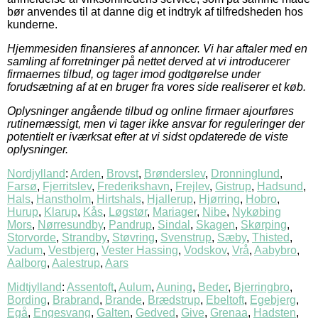
bør anvendes til at danne dig et indtryk af tilfredsheden hos
kunderne.
Hjemmesiden finansieres af annoncer. Vi har aftaler med en
samling af forretninger på nettet derved at vi introducerer
firmaernes tilbud, og tager imod godtgørelse under
forudsætning af at en bruger fra vores side realiserer et køb.
Oplysninger angående tilbud og online firmaer ajourføres
rutinemæssigt, men vi tager ikke ansvar for reguleringer der
potentielt er iværksat efter at vi sidst opdaterede de viste
oplysninger.
Nordjylland
:
Arden
,
Brovst
,
Brønderslev
,
Dronninglund
,
Farsø
,
Fjerritslev
,
Frederikshavn
,
Frejlev
,
Gistrup
,
Hadsund
,
Hals
,
Hanstholm
,
Hirtshals
,
Hjallerup
,
Hjørring
,
Hobro
,
Hurup
,
Klarup
,
Kås
,
Løgstør
,
Mariager
,
Nibe
,
Nykøbing
Mors
,
Nørresundby
,
Pandrup
,
Sindal
,
Skagen
,
Skørping
,
Storvorde
,
Strandby
,
Støvring
,
Svenstrup
,
Sæby
,
Thisted
,
Vadum
,
Vestbjerg
,
Vester Hassing
,
Vodskov
,
Vrå
,
Aabybro
,
Aalborg
,
Aalestrup
,
Aars
Midtjylland
:
Assentoft
,
Aulum
,
Auning
,
Beder
,
Bjerringbro
,
Bording
,
Brabrand
,
Brande
,
Brædstrup
,
Ebeltoft
,
Egebjerg
,
Egå
,
Engesvang
,
Galten
,
Gedved
,
Give
,
Grenaa
,
Hadsten
,