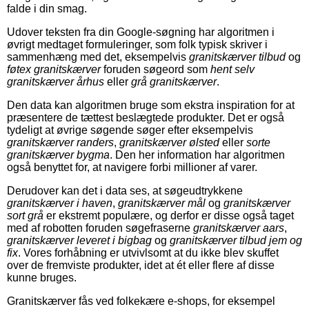
falde i din smag.
Udover teksten fra din Google-søgning har algoritmen i
øvrigt medtaget formuleringer, som folk typisk skriver i
sammenhæng med det, eksempelvis
granitskærver tilbud
og
føtex granitskærver
foruden søgeord som
hent selv
granitskærver århus
eller
grå granitskærver
.
Den data kan algoritmen bruge som ekstra inspiration for at
præsentere de tættest beslægtede produkter. Det er også
tydeligt at øvrige søgende søger efter eksempelvis
granitskærver randers
,
granitskærver ølsted
eller
sorte
granitskærver bygma
. Den her information har algoritmen
også benyttet for, at navigere forbi millioner af varer.
Derudover kan det i data ses, at søgeudtrykkene
granitskærver i haven
,
granitskærver mål
og
granitskærver
sort grå
er ekstremt populære, og derfor er disse også taget
med af robotten foruden søgefraserne
granitskærver aars
,
granitskærver leveret i bigbag
og
granitskærver tilbud jem og
fix
. Vores forhåbning er utvivlsomt at du ikke blev skuffet
over de fremviste produkter, idet at ét eller flere af disse
kunne bruges.
Granitskærver fås ved folkekære e-shops, for eksempel