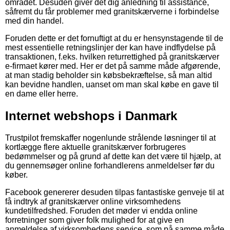
området. Desuden giver det dig anledning til assistance,
såfremt du får problemer med granitskærverne i forbindelse
med din handel.
Foruden dette er det fornuftigt at du er hensynstagende til de
mest essentielle retningslinjer der kan have indflydelse på
transaktionen, f.eks. hvilken returrettighed på granitskærver
e-firmaet kører med. Her er det på samme måde afgørende,
at man stadig beholder sin købsbekræftelse, så man altid
kan bevidne handlen, uanset om man skal købe en gave til
en dame eller herre.
Internet webshops i Danmark
Trustpilot fremskaffer nogenlunde strålende løsninger til at
kortlægge flere aktuelle granitskærver forbrugeres
bedømmelser og på grund af dette kan det være til hjælp, at
du gennemsøger online forhandlerens anmeldelser før du
køber.
Facebook genererer desuden tilpas fantastiske genveje til at
få indtryk af granitskærver online virksomhedens
kundetilfredshed. Foruden det møder vi endda online
forretninger som giver folk mulighed for at give en
anmeldelse af virksomhedens service, som på samme måde