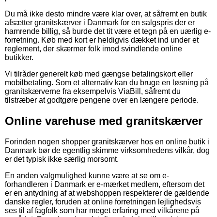
Du må ikke desto mindre være klar over, at såfremt en butik
afsætter granitskærver i Danmark for en salgspris der er
hamrende billig, så burde det tit være et tegn på en uærlig e-
forretning. Køb med kort er heldigvis dækket ind under et
reglement, der skærmer folk imod svindlende online
butikker.
Vi tilråder generelt køb med gængse betalingskort eller
mobilbetaling. Som et alternativ kan du bruge en løsning på
granitskærverne fra eksempelvis ViaBill, såfremt du
tilstræber at godtgøre pengene over en længere periode.
Online varehuse med granitskærver
Forinden nogen shopper granitskærver hos en online butik i
Danmark bør de egentlig skimme virksomhedens vilkår, dog
er det typisk ikke særlig morsomt.
En anden valgmulighed kunne være at se om e-
forhandleren i Danmark er e-mærket medlem, eftersom det
er en antydning af at webshoppen respekterer de gældende
danske regler, foruden at online forretningen lejlighedsvis
ses til af fagfolk som har meget erfaring med vilkårene på