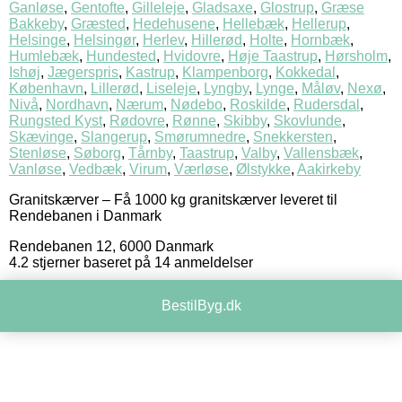
Ganløse
,
Gentofte
,
Gilleleje
,
Gladsaxe
,
Glostrup
,
Græse
Bakkeby
,
Græsted
,
Hedehusene
,
Hellebæk
,
Hellerup
,
Helsinge
,
Helsingør
,
Herlev
,
Hillerød
,
Holte
,
Hornbæk
,
Humlebæk
,
Hundested
,
Hvidovre
,
Høje Taastrup
,
Hørsholm
,
Ishøj
,
Jægerspris
,
Kastrup
,
Klampenborg
,
Kokkedal
,
København
,
Lillerød
,
Liseleje
,
Lyngby
,
Lynge
,
Måløv
,
Nexø
,
Nivå
,
Nordhavn
,
Nærum
,
Nødebo
,
Roskilde
,
Rudersdal
,
Rungsted Kyst
,
Rødovre
,
Rønne
,
Skibby
,
Skovlunde
,
Skævinge
,
Slangerup
,
Smørumnedre
,
Snekkersten
,
Stenløse
,
Søborg
,
Tårnby
,
Taastrup
,
Valby
,
Vallensbæk
,
Vanløse
,
Vedbæk
,
Virum
,
Værløse
,
Ølstykke
,
Aakirkeby
Granitskærver
–
Få 1000 kg granitskærver leveret til
Rendebanen i Danmark
Rendebanen 12
,
6000
Danmark
4.2
stjerner baseret på
14
anmeldelser
BestilByg.dk