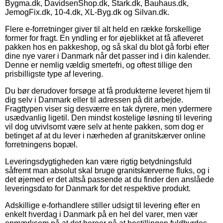
Bygma.dk, DavidsenShop.dk, Stark.dk, Bauhaus.dk,
JemogFix.dk, 10-4.dk, XL-Byg.dk og Silvan.dk.
Flere e-forretninger giver til alt held en række forskellige
former for fragt. En yndling er for øjeblikket at få afleveret
pakken hos en pakkeshop, og så skal du blot gå forbi efter
dine nye varer i Danmark når det passer ind i din kalender.
Denne er nemlig vældig smertefri, og oftest tillige den
prisbilligste type af levering.
Du bør derudover forsøge at få produkterne leveret hjem til
dig selv i Danmark eller til adressen på dit arbejde.
Fragttypen viser sig desværre en tak dyrere, men ydermere
usædvanlig ligetil. Den mindst kostelige løsning til levering
vil dog utvivlsomt være selv at hente pakken, som dog er
betinget af at du lever i nærheden af granitskærver online
forretningens bopæl.
Leveringsdygtigheden kan være rigtig betydningsfuld
såfremt man absolut skal bruge granitskærverne fluks, og i
det øjemed er det altså passende at du finder den anslåede
leveringsdato for Danmark for det respektive produkt.
Adskillige e-forhandlere stiller udsigt til levering efter en
enkelt hverdag i Danmark på en hel del varer, men vær