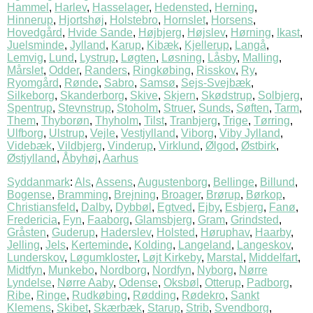
Hammel
,
Harlev
,
Hasselager
,
Hedensted
,
Herning
,
Hinnerup
,
Hjortshøj
,
Holstebro
,
Hornslet
,
Horsens
,
Hovedgård
,
Hvide Sande
,
Højbjerg
,
Højslev
,
Hørning
,
Ikast
,
Juelsminde
,
Jylland
,
Karup
,
Kibæk
,
Kjellerup
,
Langå
,
Lemvig
,
Lund
,
Lystrup
,
Løgten
,
Løsning
,
Låsby
,
Malling
,
Mårslet
,
Odder
,
Randers
,
Ringkøbing
,
Risskov
,
Ry
,
Ryomgård
,
Rønde
,
Sabro
,
Samsø
,
Sejs-Svejbæk
,
Silkeborg
,
Skanderborg
,
Skive
,
Skjern
,
Skødstrup
,
Solbjerg
,
Spentrup
,
Stevnstrup
,
Stoholm
,
Struer
,
Sunds
,
Søften
,
Tarm
,
Them
,
Thyborøn
,
Thyholm
,
Tilst
,
Tranbjerg
,
Trige
,
Tørring
,
Ulfborg
,
Ulstrup
,
Vejle
,
Vestjylland
,
Viborg
,
Viby Jylland
,
Videbæk
,
Vildbjerg
,
Vinderup
,
Virklund
,
Ølgod
,
Østbirk
,
Østjylland
,
Åbyhøj
,
Aarhus
Syddanmark
:
Als
,
Assens
,
Augustenborg
,
Bellinge
,
Billund
,
Bogense
,
Bramming
,
Brejning
,
Broager
,
Brørup
,
Børkop
,
Christiansfeld
,
Dalby
,
Dybbøl
,
Egtved
,
Ejby
,
Esbjerg
,
Fanø
,
Fredericia
,
Fyn
,
Faaborg
,
Glamsbjerg
,
Gram
,
Grindsted
,
Gråsten
,
Guderup
,
Haderslev
,
Holsted
,
Høruphav
,
Haarby
,
Jelling
,
Jels
,
Kerteminde
,
Kolding
,
Langeland
,
Langeskov
,
Lunderskov
,
Løgumkloster
,
Løjt Kirkeby
,
Marstal
,
Middelfart
,
Midtfyn
,
Munkebo
,
Nordborg
,
Nordfyn
,
Nyborg
,
Nørre
Lyndelse
,
Nørre Aaby
,
Odense
,
Oksbøl
,
Otterup
,
Padborg
,
Ribe
,
Ringe
,
Rudkøbing
,
Rødding
,
Rødekro
,
Sankt
Klemens
,
Skibet
,
Skærbæk
,
Starup
,
Strib
,
Svendborg
,